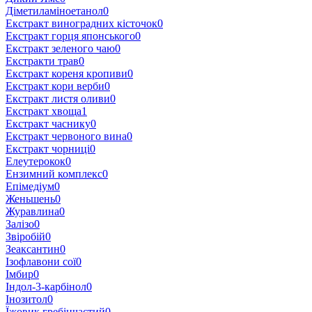
Діметиламіноетанол
0
Екстракт виноградних кісточок
0
Екстракт горця японського
0
Екстракт зеленого чаю
0
Екстракти трав
0
Екстракт кореня кропиви
0
Екстракт кори верби
0
Екстракт листя оливи
0
Екстракт хвоща
1
Екстракт часнику
0
Екстракт червоного вина
0
Екстракт чорниці
0
Елеутерокок
0
Ензимний комплекс
0
Епімедіум
0
Женьшень
0
Журавлина
0
Залізо
0
Звіробій
0
Зеаксантин
0
Ізофлавони сої
0
Імбир
0
Індол-3-карбінол
0
Інозитол
0
Їжовик гребінчастий
0