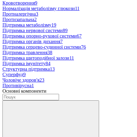
Кровотворення
9
Нормалізація метаболізму глюкози
11
Протиалергічна
3
Протизапальна
2
Підтримка метаболізму
19
Підтримка нервової системи
89
Підтримка опорно-рухової системи
67
Підтримка органів дихання
7
Підтримка серцево-судинної системи
76
Підтримка травлення
38
Підтримка щитоподібної залози
11
Підтримка імунітету
84
Структурна підтримка
13
Суперфуд
9
Чоловіче здоров'я
23
Противірусна
1
Основні компоненти