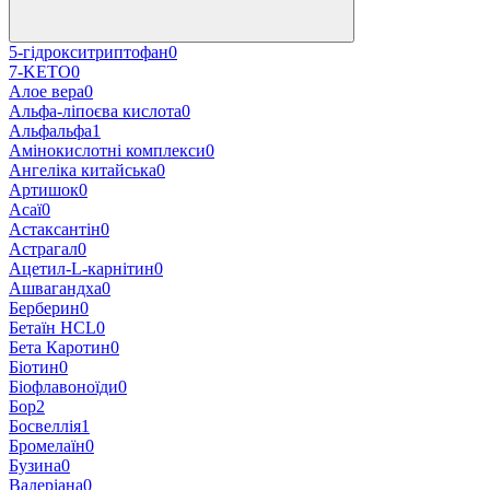
5-гідрокситриптофан
0
7-KETO
0
Алое вера
0
Альфа-ліпоєва кислота
0
Альфальфа
1
Амінокислотні комплекси
0
Ангеліка китайська
0
Артишок
0
Асаї
0
Астаксантін
0
Астрагал
0
Ацетил-L-карнітин
0
Ашвагандха
0
Берберин
0
Бетаїн HCL
0
Бета Каротин
0
Біотин
0
Біофлавоноїди
0
Бор
2
Босвеллія
1
Бромелаїн
0
Бузина
0
Валеріана
0