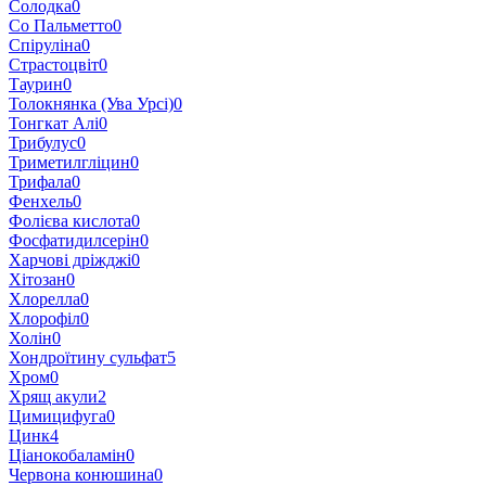
Солодка
0
Со Пальметто
0
Спіруліна
0
Страстоцвіт
0
Таурин
0
Толокнянка (Ува Урсі)
0
Тонгкат Алі
0
Трибулус
0
Триметилгліцин
0
Трифала
0
Фенхель
0
Фолієва кислота
0
Фосфатидилсерін
0
Харчові дріжджі
0
Хітозан
0
Хлорелла
0
Хлорофіл
0
Холін
0
Хондроїтину сульфат
5
Хром
0
Хрящ акули
2
Цимицифуга
0
Цинк
4
Ціанокобаламін
0
Червона конюшина
0