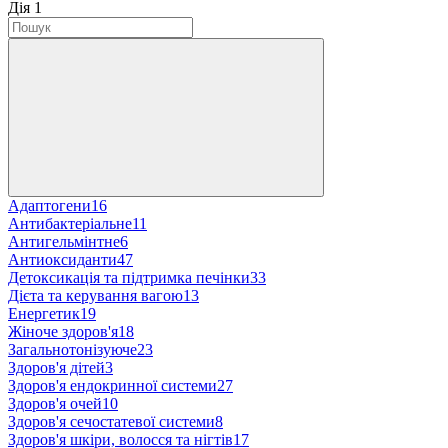
Дія
‍
1
Адаптогени
16
Антибактеріальне
11
Антигельмінтне
6
Антиоксиданти
47
Детоксикація та підтримка печінки
33
Дієта та керування вагою
13
Енергетик
19
Жіноче здоров'я
18
Загальнотонізуюче
23
Здоров'я дітей
3
Здоров'я ендокринної системи
27
Здоров'я очей
10
Здоров'я сечостатевої системи
8
Здоров'я шкіри, волосся та нігтів
17