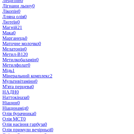
Лецитин
0
Лігнани льону
0
Лікопін
0
Лляна олія
0
Лютеїн
0
Магній
21
Мака
0
Марганець
0
Маточне молочко
0
Мелатонін
0
Метил-В12
0
Метилкобаламін
0
Метилфолат
0
Мідь
1
Мінеральний комплекс
2
Мультивітаміни
0
М'ята перцева
0
НАДН
0
Наттокіназа
0
Ніацин
0
Ніацинамід
0
Олія бурачника
0
Олія МСТ
0
Олія насіння гарбуза
0
Олія примули вечірньої
0