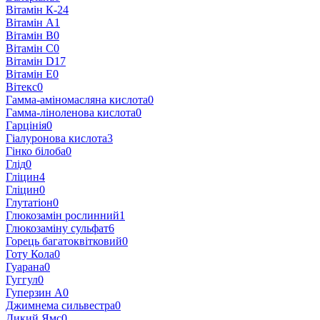
Вітамін К-2
4
Вітамін A
1
Вітамін B
0
Вітамін C
0
Вітамін D
17
Вітамін E
0
Вітекс
0
Гамма-аміномасляна кислота
0
Гамма-ліноленова кислота
0
Гарцінія
0
Гіалуронова кислота
3
Гінко білоба
0
Глід
0
Гліцин
4
Гліцин
0
Глутатіон
0
Глюкозамін рослинний
1
Глюкозаміну сульфат
6
Горець багатоквітковий
0
Готу Кола
0
Гуарана
0
Гуггул
0
Гуперзин А
0
Джимнема сильвестра
0
Дикий Ямс
0