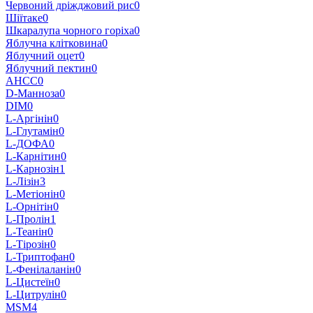
Червоний дріжджовий рис
0
Шіїтаке
0
Шкаралупа чорного горіха
0
Яблучна клітковина
0
Яблучний оцет
0
Яблучний пектин
0
AHCC
0
D-Манноза
0
DIM
0
L-Аргінін
0
L-Глутамін
0
L-ДОФА
0
L-Карнітин
0
L-Карнозін
1
L-Лізін
3
L-Метіонін
0
L-Орнітін
0
L-Пролін
1
L-Теанін
0
L-Тірозін
0
L-Триптофан
0
L-Фенілаланін
0
L-Цистеїн
0
L-Цитрулін
0
MSM
4