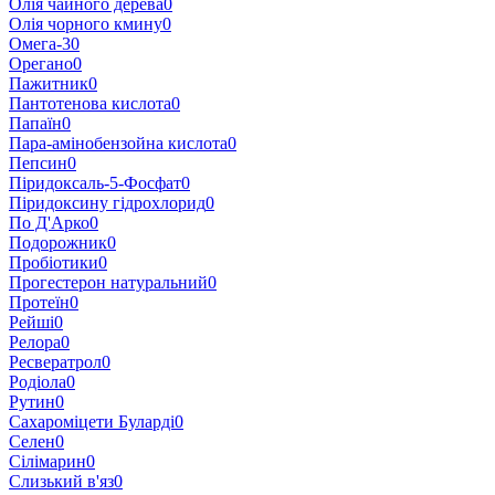
Олія чайного дерева
0
Олія чорного кмину
0
Омега-3
0
Орегано
0
Пажитник
0
Пантотенова кислота
0
Папаїн
0
Пара-амінобензойна кислота
0
Пепсин
0
Піридоксаль-5-Фосфат
0
Піридоксину гідрохлорид
0
По Д'Арко
0
Подорожник
0
Пробіотики
0
Прогестерон натуральний
0
Протеїн
0
Рейші
0
Релора
0
Ресвератрол
0
Родіола
0
Рутин
0
Сахароміцети Буларді
0
Селен
0
Сілімарин
0
Слизький в'яз
0