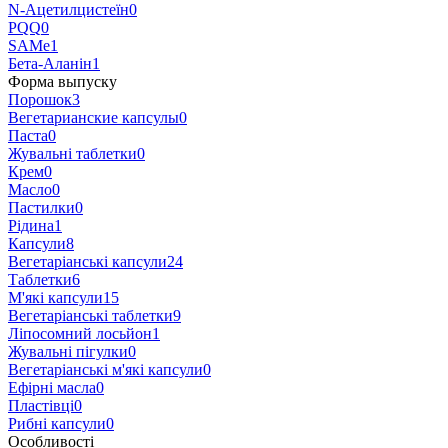
N-Ацетилцистеїн
0
PQQ
0
SAMe
1
Бета-Аланін
1
Форма выпуску
Порошок
3
Вегетарианские капсулы
0
Паста
0
Жувальні таблетки
0
Крем
0
Масло
0
Пастилки
0
Рідина
1
Капсули
8
Вегетаріанські капсули
24
Таблетки
6
М'які капсули
15
Вегетаріанські таблетки
9
Ліпосомний лосьйон
1
Жувальні пігулки
0
Вегетаріанські м'які капсули
0
Ефірні масла
0
Пластівці
0
Рибні капсули
0
Особливості