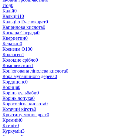
Йод
0
Калій
0
Кальцій
10
Кальцію D-глюкарат
0
Каприлова кислота
0
Каскара Саграда
0
Кверцетин
0
Кератин
0
Коензим Q10
0
Коллаген
1
Колоїдне срібло
0
Комплексний
1
Кон'югована лінолева кислота
0
Кора мурашиного дерева
0
Кордицепс
0
Кориця
0
Корінь кульбаби
0
Корінь лопуха
0
Коросолієва кислота
0
Котячий кіготь
0
Креатину моногідрат
0
Кремній
0
Ксиліт
0
Куркумін
3