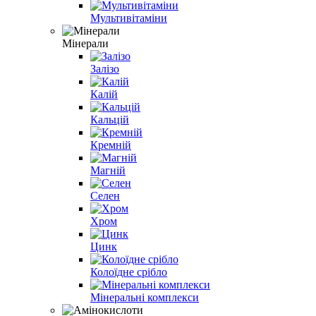
Мультивітаміни
Мінерали
Залізо
Калій
Кальцій
Кремній
Магній
Селен
Хром
Цинк
Колоїдне срібло
Мінеральні комплекси