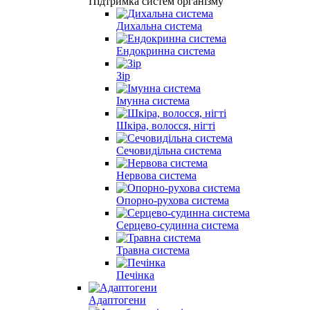
Підтримка систем організму
Дихальна система
Ендокринна система
Зір
Імунна система
Шкіра, волосся, нігті
Сечовидільна система
Нервова система
Опорно-рухова система
Серцево-судинна система
Травна система
Печінка
Адаптогени