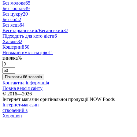
Без молока
65
Без горіхів
39
Без цукру
20
Без сої
52
Без яєць
64
Вегетаріанський/Веганський
37
Підходить для кето дієти
6
Халяль
32
Кошерний
50
Низький вміст натрію
11
знижка%
Показати 66 товарів
Контактна інформація
Повна версія сайту
© 2016—2026
Інтернет-магазин оригінальної продукції NOW Foods
Інтернет-магазин
створений з
Хорошоп