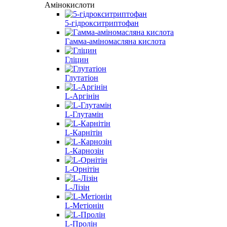
Амінокислоти
5-гідрокситриптофан
Гамма-аміномасляна кислота
Гліцин
Глутатіон
L-Аргінін
L-Глутамін
L-Карнітін
L-Карнозін
L-Орнітін
L-Лізін
L-Метіонін
L-Пролін