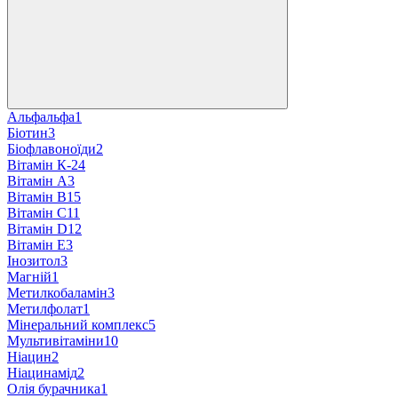
Альфальфа
1
Біотин
3
Біофлавоноїди
2
Вітамін К-2
4
Вітамін A
3
Вітамін B
15
Вітамін C
11
Вітамін D
12
Вітамін E
3
Інозитол
3
Магній
1
Метилкобаламін
3
Метилфолат
1
Мінеральний комплекс
5
Мультивітаміни
10
Ніацин
2
Ніацинамід
2
Олія бурачника
1