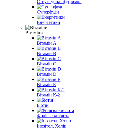
Структурна підтримка
Суперфуди
Енергетики
Вітаміни
Вітамін A
Вітамін B
Вітамін С
Вітамін D
Вітамін E
Вітамін К-2
Біотін
Фолієва кислота
Інозітол, Холін