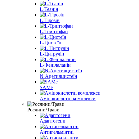
L-Теанін
L-Тірозін
L-Триптофан
L-Цистеїн
L-Цитрулін
L-Фенілаланін
N-Ацетилцистеїн
SAMe
Амінокислотні комплекси
Рослини/Трави
Адаптогени
Антигельмінтні