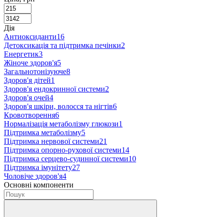
Дія
Антиоксиданти
16
Детоксикація та підтримка печінки
2
Енергетик
3
Жіноче здоров'я
5
Загальнотонізуюче
8
Здоров'я дітей
1
Здоров'я ендокринної системи
2
Здоров'я очей
4
Здоров'я шкіри, волосся та нігтів
6
Кровотворення
6
Нормалізація метаболізму глюкози
1
Підтримка метаболізму
5
Підтримка нервової системи
21
Підтримка опорно-рухової системи
14
Підтримка серцево-судинної системи
10
Підтримка імунітету
27
Чоловіче здоров'я
4
Основні компоненти