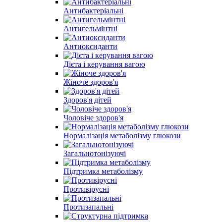
Антибактеріальні
Антигельмінтні
Антиоксиданти
Дієта і керування вагою
Жіноче здоров'я
Здоров'я дітей
Чоловіче здоров'я
Нормалізація метаболізму глюкози
Загальнотонізуючі
Підтримка метаболізму
Противірусні
Протизапальні