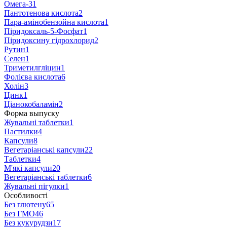
Омега-3
1
Пантотенова кислота
2
Пара-амінобензойна кислота
1
Піридоксаль-5-Фосфат
1
Піридоксину гідрохлорид
2
Рутин
1
Селен
1
Триметилгліцин
1
Фолієва кислота
6
Холін
3
Цинк
1
Ціанокобаламін
2
Форма выпуску
Жувальні таблетки
1
Пастилки
4
Капсули
8
Вегетаріанські капсули
22
Таблетки
4
М'які капсули
20
Вегетаріанські таблетки
6
Жувальні пігулки
1
Особливості
Без глютену
65
Без ГМО
46
Без кукурудзи
17