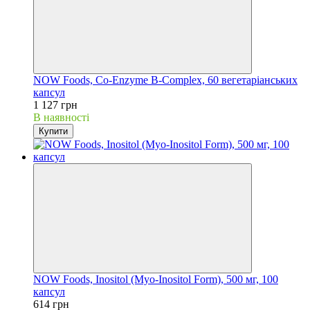
NOW Foods, Co-Enzyme B-Complex, 60 вегетаріанських
капсул
1 127 грн
В наявності
Купити
NOW Foods, Inositol (Myo-Inositol Form), 500 мг, 100
капсул
614 грн