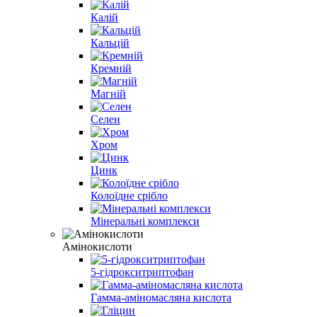
Калій
Кальцій
Кремній
Магній
Селен
Хром
Цинк
Колоїдне срібло
Мінеральні комплекси
Амінокислоти
5-гідрокситриптофан
Гамма-аміномасляна кислота