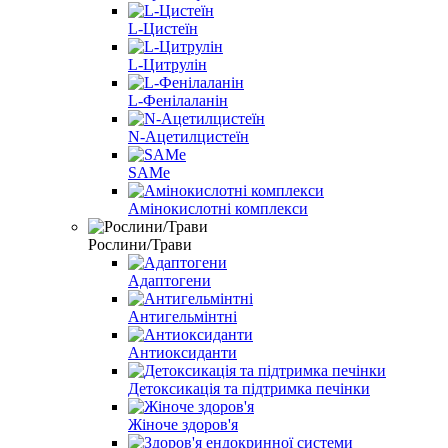
L-Цистеїн
L-Цитрулін
L-Фенілаланін
N-Ацетилцистеїн
SAMe
Амінокислотні комплекси
Рослини/Трави
Адаптогени
Антигельмінтні
Антиоксиданти
Детоксикація та підтримка печінки
Жіноче здоров'я