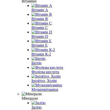
Вітаміни
Вітамін A
Вітамін B
Вітамін С
Вітамін D
Вітамін E
Вітамін К-2
Біотін
Фолієва кислота
Інозітол, Холін
Мультивітаміни
Мінерали
Залізо