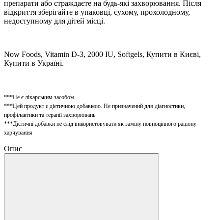
препарати або страждаєте на будь-які захворювання.
Після
відкриття зберігайте в упаковці, сухому, прохолодному,
недоступному для дітей місці.
Now Foods, Vitamin D-3, 2000 IU, Softgels, Купити в Києві,
Купити в Україні.
***Не є лікарським засобом
***Цей продукт є дієтичною добавкою. Не призначений для діагностики,
профілактики та терапії захворювань
***Дієтичні добавки не слід використовувати як заміну повноцінного раціону
харчування
Опис