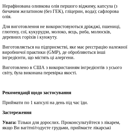
Нерафінована оливкова олія першого віджиму, капсула (з
бичачим желатином (без ГЕК), гліцерин, вода); сафлорова
олія.
Для виготовлення не використовуються дріжджі, пшениці,
глютену, сої, кукурудзи, молоко, яєць, риба, молюсків,
деревних горіхів і кунжуту.
Виготовляється на підприємстві, яке має реєстрацію належної
виробничої практики (GMP), де обробляються інші
інгредієнти, що містять ці алергени.
Виготовлено в США з використанням інгредієнтів з усього
світу, була виконана перевірка якості.
Рекомендації щодо застосування
Приймати по 1 капсулі на день під час їди.
Застереження
Увага:
Тільки для дорослих.
Проконсультуйтеся з лікарем,
якщо Ви вагітні/годуєте грудьми, приймаєте лікарські