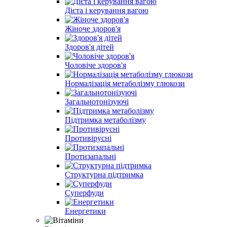
Дієта і керування вагою
Жіноче здоров'я
Здоров'я дітей
Чоловіче здоров'я
Нормалізація метаболізму глюкози
Загальнотонізуючі
Підтримка метаболізму
Противірусні
Протизапальні
Структурна підтримка
Суперфуди
Енергетики