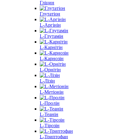
Гліцин
Глутатіон
L-Аргінін
L-Глутамін
L-Карнітін
L-Карнозін
L-Орнітін
L-Лізін
L-Метіонін
L-Пролін
L-Теанін
L-Тірозін
L-Триптофан