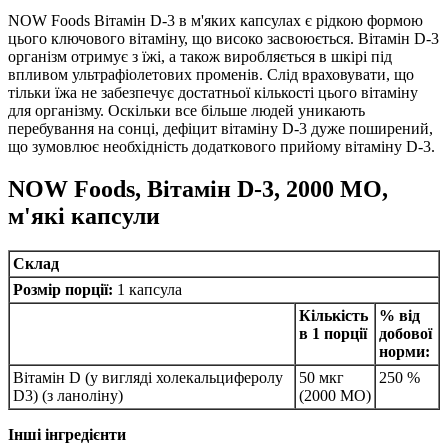
NOW Foods Вітамін D-3 в м'яких капсулах є рідкою формою
цього ключового вітаміну, що високо засвоюється.
Вітамін D-3
організм отримує з їжі, а також виробляється в шкірі під
впливом ультрафіолетових променів.
Слід враховувати, що
тільки їжа не забезпечує достатньої кількості цього вітаміну
для організму.
Оскільки все більше людей уникають
перебування на сонці, дефіцит вітаміну D-3 дуже поширений,
що зумовлює необхідність додаткового прийому вітаміну D-3.
NOW Foods, Вітамін D-3, 2000 МО,
м'які капсули
Склад
Розмір порції:
1 капсула
Кількість
% від
в 1 порції
добової
норми:
Вітамін D (у вигляді холекальциферолу
50 мкг
250 %
D3) (з ланоліну)
(2000 МО)
Інші інгредієнти