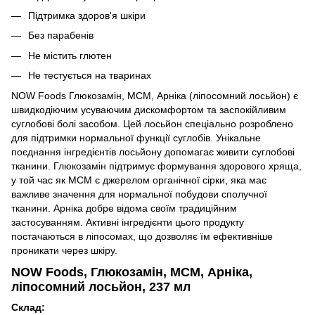
Підтримка здоров'я шкіри
Без парабенів
Не містить глютен
Не тестується на тваринах
NOW Foods Глюкозамін, МСМ, Арніка (ліпосомний лосьйон) є
швидкодіючим усуваючим дискомфортом та заспокійливим
суглобові болі засобом.
Цей лосьйон спеціально розроблено
для підтримки нормальної функції суглобів.
Унікальне
поєднання інгредієнтів лосьйону допомагає живити суглобові
тканини. Глюкозамін підтримує формування здорового хряща,
у той час як МСМ є джерелом органічної сірки, яка має
важливе значення для нормальної побудови сполучної
тканини. Арніка добре відома своїм традиційним
застосуванням.
Активні інгредієнти цього продукту
постачаються в ліпосомах, що дозволяє їм ефективніше
проникати через шкіру.
NOW Foods, Глюкозамін, МСМ, Арніка,
ліпосомний лосьйон, 237 мл
Склад: