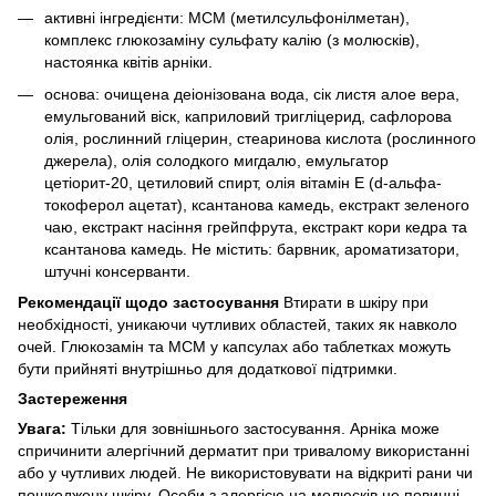
активні інгредієнти: МСМ (метилсульфонілметан),
комплекс глюкозаміну сульфату калію (з молюсків),
настоянка квітів арніки.
основа: очищена деіонізована вода, сік листя алое вера,
емульгований віск, каприловий тригліцерид, сафлорова
олія, рослинний гліцерин, стеаринова кислота (рослинного
джерела), олія солодкого мигдалю, емульгатор
цетіорит-20, цетиловий спирт, олія вітамін Е (d-альфа-
токоферол ацетат), ксантанова камедь, екстракт зеленого
чаю, екстракт насіння грейпфрута, екстракт кори кедра та
ксантанова камедь.
Не містить: барвник, ароматизатори,
штучні консерванти.
Рекомендації щодо застосування
Втирати в шкіру при
необхідності, уникаючи чутливих областей, таких як навколо
очей. Глюкозамін та МСМ у капсулах або таблетках можуть
бути прийняті внутрішньо для додаткової підтримки.
Застереження
Увага:
Тільки для зовнішнього застосування.
Арніка може
спричинити алергічний дерматит при тривалому використанні
або у чутливих людей.
Не використовувати на відкриті рани чи
пошкоджену шкіру.
Особи з алергією на молюсків не повинні