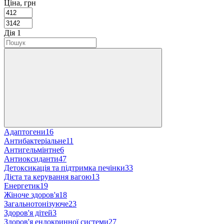
Ціна, грн
Дія
‍
1
Адаптогени
16
Антибактеріальне
11
Антигельмінтне
6
Антиоксиданти
47
Детоксикація та підтримка печінки
33
Дієта та керування вагою
13
Енергетик
19
Жіноче здоров'я
18
Загальнотонізуюче
23
Здоров'я дітей
3
Здоров'я ендокринної системи
27