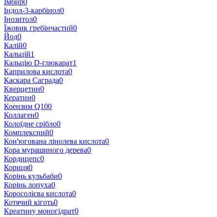
Імбир
0
Індол-3-карбінол
0
Інозитол
0
Їжовик гребінчастий
0
Йод
0
Калій
0
Кальцій
1
Кальцію D-глюкарат
1
Каприлова кислота
0
Каскара Саграда
0
Кверцетин
0
Кератин
0
Коензим Q10
0
Коллаген
0
Колоїдне срібло
0
Комплексний
0
Кон'югована лінолева кислота
0
Кора мурашиного дерева
0
Кордицепс
0
Кориця
0
Корінь кульбаби
0
Корінь лопуха
0
Коросолієва кислота
0
Котячий кіготь
0
Креатину моногідрат
0