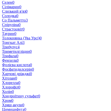
Селен
0
Сілімарин
0
Слизький в'яз
0
Солодка
0
Со Пальметто
3
Спіруліна
0
Страстоцвіт
0
Таурин
0
Толокнянка (Ува Урсі)
0
Тонгкат Алі
3
Трибулус
4
Триметилгліцин
0
Трифала
0
Фенхель
0
Фолієва кислота
0
Фосфатидилсерін
0
Харчові дріжджі
0
Хітозан
0
Хлорелла
0
Хлорофіл
0
Холін
0
Хондроїтину сульфат
0
Хром
0
Хрящ акули
0
Цимицифуга
0