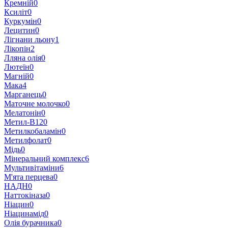
Кремній
0
Ксиліт
0
Куркумін
0
Лецитин
0
Лігнани льону
1
Лікопін
2
Лляна олія
0
Лютеїн
0
Магній
0
Мака
4
Марганець
0
Маточне молочко
0
Мелатонін
0
Метил-В12
0
Метилкобаламін
0
Метилфолат
0
Мідь
0
Мінеральний комплекс
6
Мультивітаміни
6
М'ята перцева
0
НАДН
0
Наттокіназа
0
Ніацин
0
Ніацинамід
0
Олія бурачника
0