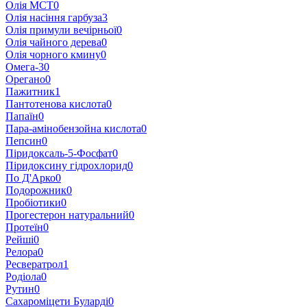
Олія МСТ
0
Олія насіння гарбуза
3
Олія примули вечірньої
0
Олія чайного дерева
0
Олія чорного кмину
0
Омега-3
0
Орегано
0
Пажитник
1
Пантотенова кислота
0
Папаїн
0
Пара-амінобензойна кислота
0
Пепсин
0
Піридоксаль-5-Фосфат
0
Піридоксину гідрохлорид
0
По Д'Арко
0
Подорожник
0
Пробіотики
0
Прогестерон натуральний
0
Протеїн
0
Рейші
0
Релора
0
Ресвератрол
1
Родіола
0
Рутин
0
Сахароміцети Буларді
0