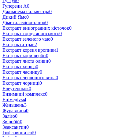
Гуггул
0
Гуперзин А
0
Джимнема сильвестра
0
Дикий Ямс
0
Діметиламіноетанол
0
Екстракт виноградних кісточок
0
Екстракт горця японського
0
Екстракт зеленого чаю
0
Екстракти трав
2
Екстракт кореня кропиви
1
Екстракт кори верби
0
Екстракт листя оливи
0
Екстракт хвоща
0
Екстракт часнику
0
Екстракт червоного вина
0
Екстракт чорниці
0
Елеутерокок
0
Ензимний комплекс
0
Епімедіум
4
Женьшень
3
Журавлина
0
Залізо
0
Звіробій
0
Зеаксантин
0
Ізофлавони сої
0