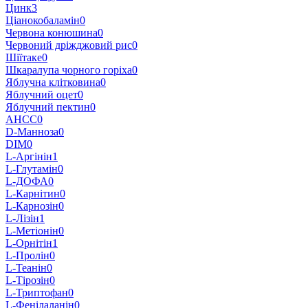
Цинк
3
Ціанокобаламін
0
Червона конюшина
0
Червоний дріжджовий рис
0
Шіїтаке
0
Шкаралупа чорного горіха
0
Яблучна клітковина
0
Яблучний оцет
0
Яблучний пектин
0
AHCC
0
D-Манноза
0
DIM
0
L-Аргінін
1
L-Глутамін
0
L-ДОФА
0
L-Карнітин
0
L-Карнозін
0
L-Лізін
1
L-Метіонін
0
L-Орнітін
1
L-Пролін
0
L-Теанін
0
L-Тірозін
0
L-Триптофан
0
L-Фенілаланін
0