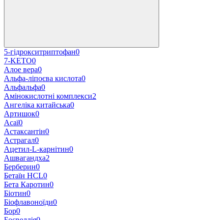
5-гідрокситриптофан
0
7-KETO
0
Алое вера
0
Альфа-ліпоєва кислота
0
Альфальфа
0
Амінокислотні комплекси
2
Ангеліка китайська
0
Артишок
0
Асаї
0
Астаксантін
0
Астрагал
0
Ацетил-L-карнітин
0
Ашвагандха
2
Берберин
0
Бетаїн HCL
0
Бета Каротин
0
Біотин
0
Біофлавоноїди
0
Бор
0
Босвеллія
0