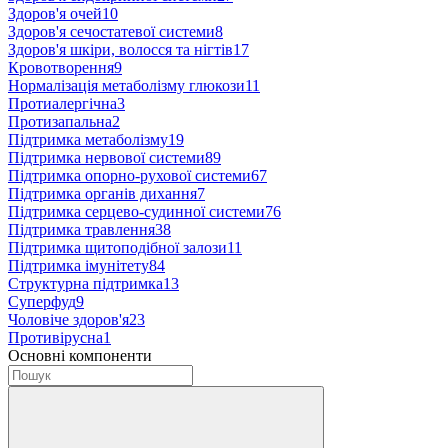
Здоров'я очей
10
Здоров'я сечостатевої системи
8
Здоров'я шкіри, волосся та нігтів
17
Кровотворення
9
Нормалізація метаболізму глюкози
11
Протиалергічна
3
Протизапальна
2
Підтримка метаболізму
19
Підтримка нервової системи
89
Підтримка опорно-рухової системи
67
Підтримка органів дихання
7
Підтримка серцево-судинної системи
76
Підтримка травлення
38
Підтримка щитоподібної залози
11
Підтримка імунітету
84
Структурна підтримка
13
Суперфуд
9
Чоловіче здоров'я
23
Противірусна
1
Основні компоненти