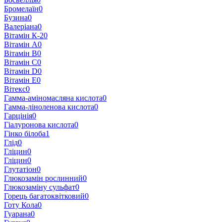
Бромелаїн
0
Бузина
0
Валеріана
0
Вітамін К-2
0
Вітамін A
0
Вітамін B
0
Вітамін C
0
Вітамін D
0
Вітамін E
0
Вітекс
0
Гамма-аміномасляна кислота
0
Гамма-ліноленова кислота
0
Гарцінія
0
Гіалуронова кислота
0
Гінко білоба
1
Глід
0
Гліцин
0
Гліцин
0
Глутатіон
0
Глюкозамін рослинний
0
Глюкозаміну сульфат
0
Горець багатоквітковий
0
Готу Кола
0
Гуарана
0