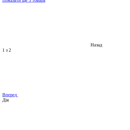
Показати ще 3 товара
Назад
1
з 2
Вперед
Дія