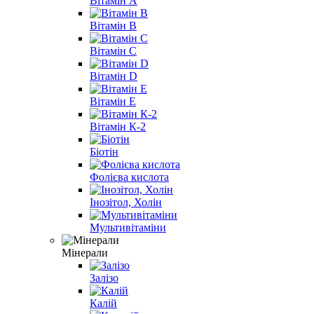
Вітамін A
Вітамін B
Вітамін С
Вітамін D
Вітамін E
Вітамін К-2
Біотін
Фолієва кислота
Інозітол, Холін
Мультивітаміни
Мінерали
Залізо
Калій