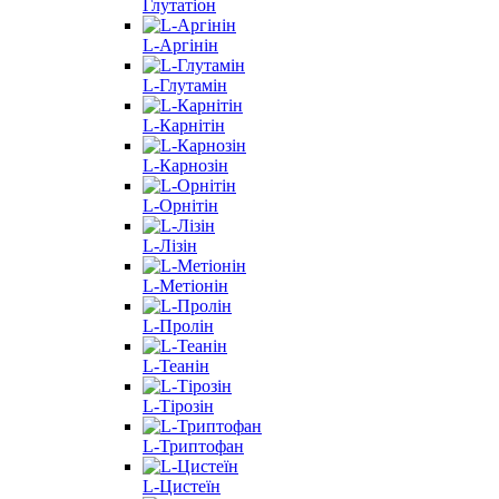
Глутатіон
L-Аргінін
L-Глутамін
L-Карнітін
L-Карнозін
L-Орнітін
L-Лізін
L-Метіонін
L-Пролін
L-Теанін
L-Тірозін
L-Триптофан
L-Цистеїн