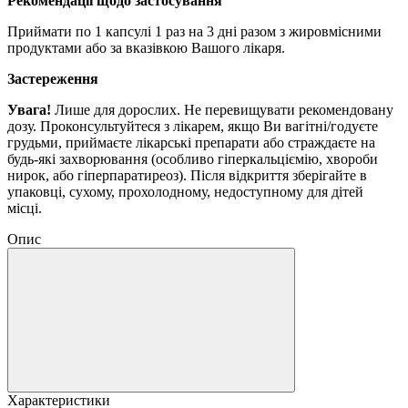
Рекомендації щодо застосування
Приймати по 1 капсулі 1 раз на 3 дні разом з жировмісними
продуктами або за вказівкою Вашого лікаря.
Застереження
Увага!
Лише для дорослих.
Не перевищувати рекомендовану
дозу.
Проконсультуйтеся з лікарем, якщо Ви вагітні/годуєте
грудьми, приймаєте лікарські препарати або страждаєте на
будь-які захворювання (особливо гіперкальціємію, хвороби
нирок, або гіперпаратиреоз).
Після відкриття зберігайте в
упаковці, сухому, прохолодному, недоступному для дітей
місці.
Опис
Характеристики