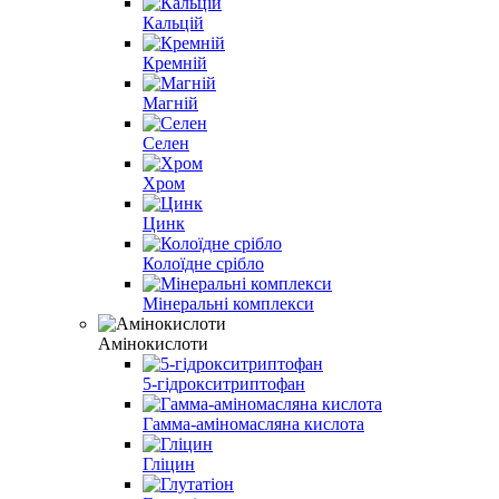
Кальцій
Кремній
Магній
Селен
Хром
Цинк
Колоїдне срібло
Мінеральні комплекси
Амінокислоти
5-гідрокситриптофан
Гамма-аміномасляна кислота
Гліцин