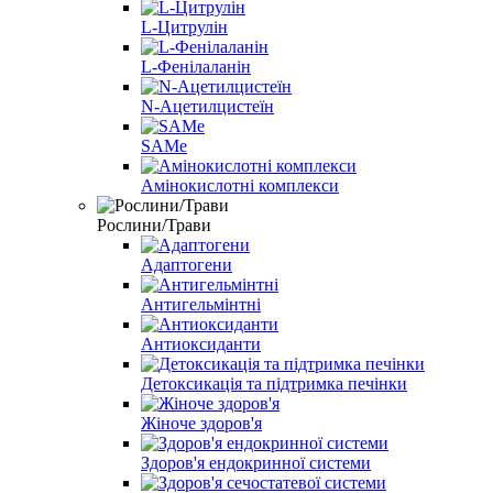
L-Цитрулін
L-Фенілаланін
N-Ацетилцистеїн
SAMe
Амінокислотні комплекси
Рослини/Трави
Адаптогени
Антигельмінтні
Антиоксиданти
Детоксикація та підтримка печінки
Жіноче здоров'я
Здоров'я ендокринної системи