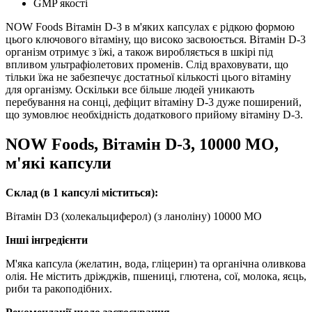
GMP якості
NOW Foods Вітамін D-3 в м'яких капсулах є рідкою формою
цього ключового вітаміну, що високо засвоюється.
Вітамін D-3
організм отримує з їжі, а також виробляється в шкірі під
впливом ультрафіолетових променів.
Слід враховувати, що
тільки їжа не забезпечує достатньої кількості цього вітаміну
для організму.
Оскільки все більше людей уникають
перебування на сонці, дефіцит вітаміну D-3 дуже поширений,
що зумовлює необхідність додаткового прийому вітаміну D-3.
NOW Foods, Вітамін D-3, 10000 МО,
м'які капсули
Склад (в 1 капсулі міститься):
Вітамін D3 (холекальциферол) (з ланоліну) 10000 МО
Інші інгредієнти
М'яка капсула (желатин, вода, гліцерин) та органічна оливкова
олія.
Не містить дріжджів, пшениці, глютена, сої, молока, яєць,
риби та ракоподібних.