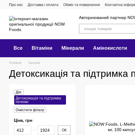
Перейти до основного контенту
Про нас
Доставка і оплата
Обмін та повернення
Контактна інфор
Авторизований партнер NO
Все
Вітаміни
Мінерали
Амінокислоти
Головна
Каталог
Детоксикація та підтримка 
Дія:
Детоксикація та підтримка
печінки
Очистити фільтр
Ціна, грн
Від Ціна, грн
До Ціна, грн
ОК