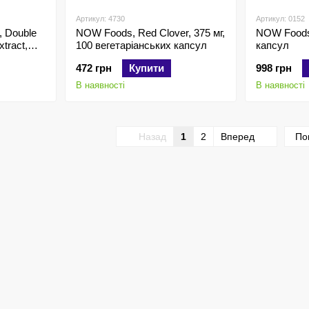
Артикул: 4730
Артикул: 0152
, Double
NOW Foods, Red Clover, 375 мг,
NOW Foods,
xtract,
100 вегетаріанських капсул
капсул
472 грн
Купити
998 грн
В наявності
В наявності
Назад
1
2
Вперед
По