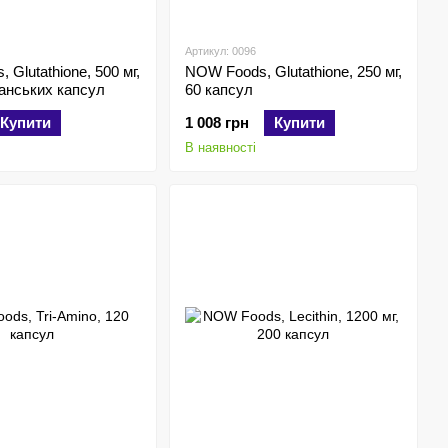
Артикул: 0096
Glutathione, 500 мг,
NOW Foods, Glutathione, 250 мг,
іанських капсул
60 капсул
Купити
1 008 грн
Купити
В наявності