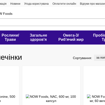
мація
Новини
Угода користувача
Оплатити онлайн
Відгуки про магаз
W Foods
Рослини/
Загальне
Омега-3/
Пробі
Трави
здоров'я
Риб'ячий жир
Т
печінки
за по
Сортування: