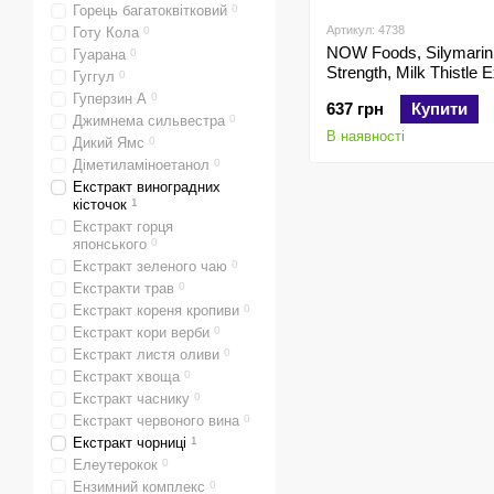
Горець багатоквітковий
0
Артикул: 4738
Готу Кола
0
NOW Foods, Silymarin
Гуарана
0
Strength, Milk Thistle E
Гуггул
0
300 мг, 50 капсул
Гуперзин А
0
637 грн
Купити
Джимнема сильвестра
0
В наявності
Дикий Ямс
0
Діметиламіноетанол
0
Екстракт виноградних
кісточок
1
Екстракт горця
японського
0
Екстракт зеленого чаю
0
Екстракти трав
0
Екстракт кореня кропиви
0
Екстракт кори верби
0
Екстракт листя оливи
0
Екстракт хвоща
0
Екстракт часнику
0
Екстракт червоного вина
0
Екстракт чорниці
1
Елеутерокок
0
Ензимний комплекс
0