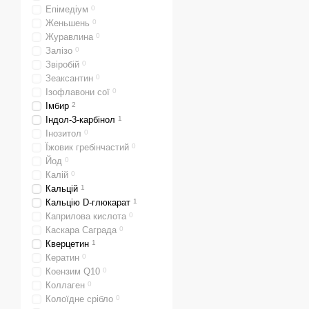
Епімедіум
0
Женьшень
0
Журавлина
0
Залізо
0
Звіробій
0
Зеаксантин
0
Ізофлавони сої
0
Імбир
2
Індол-3-карбінол
1
Інозитол
0
Їжовик гребінчастий
0
Йод
0
Калій
0
Кальцій
1
Кальцію D-глюкарат
1
Каприлова кислота
0
Каскара Саграда
0
Кверцетин
1
Кератин
0
Коензим Q10
0
Коллаген
0
Колоїдне срібло
0