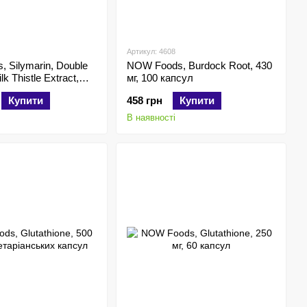
Артикул: 4608
 Silymarin, Double
NOW Foods, Burdock Root, 430
lk Thistle Extract,
мг, 100 капсул
 капсул
Купити
458 грн
Купити
В наявності