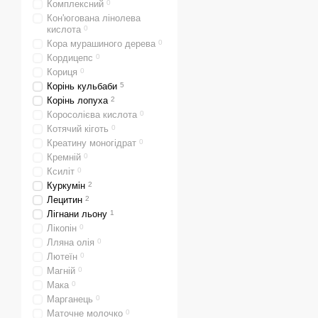
Комплексний
0
Кон'югована лінолева
кислота
0
Кора мурашиного дерева
0
Кордицепс
0
Кориця
0
Корінь кульбаби
5
Корінь лопуха
2
Коросолієва кислота
0
Котячий кіготь
0
Креатину моногідрат
0
Кремній
0
Ксиліт
0
Куркумін
2
Лецитин
2
Лігнани льону
1
Лікопін
0
Лляна олія
0
Лютеїн
0
Магній
0
Мака
0
Марганець
0
Маточне молочко
0