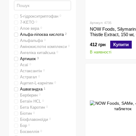
5-гідрокситриптофан
0
7-KETO
0
Артикул: 4735
Алое вера
0
NOW Foods, Silymarin,
Thistle Extract, 150 мг,
Альфа-ліпоєва кислота
2
капсул
Альфальфа
0
412 грн
Купити
Амінокислотні комплекси
0
В наявності
Ангеліка китайська
0
Артишок
3
Асаї
0
Астаксантін
0
Астрагал
0
Ацетил-L-карнітин
0
Ашвагандха
1
Берберин
0
Бетаїн HCL
0
Бета Каротин
0
Біотин
0
Біофлавоноїди
0
Бор
0
Босвеллія
0