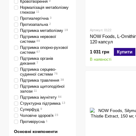
Кровотворення
9
Нормалізація метаболізму
глюкози
11
Протиалергічна
3
Протизапальна
2
Підтримка метаболізму
19
Артикул: 0122
NOW Foods, L-Ornithin
Підтримка нервової
системи
89
120 капсул
Підтримка опорно-рухової
1 031 грн
Купити
системи
67
Підтримка органів
В наявності
дихання
7
Підтримка серцево-
судинної системи
76
Підтримка травлення
38
Підтримка щитоподібної
залози
11
Підтримка імунітету
84
Структурна підтримка
13
Суперфуд
9
Чоловіче здоров'я
23
Противірусна
1
Основні компоненти