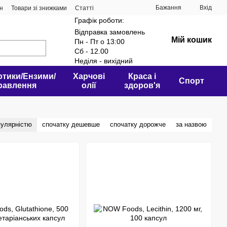
Бажання
Вхід
ин
Товари зі знижками
Статті
Графік роботи:
Відправка замовлень
Мій кошик
Пн - Пт о 13:00
Сб - 12.00
Неділя - вихідний
отики/Ензими/
Харчові
Краса і
Спорт
равлення
олії
здоров'я
пулярністю
спочатку дешевше
спочатку дорожче
за назвою