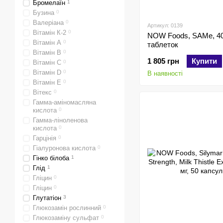
Бромелаїн
1
Бузина
0
Валеріана
0
Артикул: 0139
Вітамін К-2
0
NOW Foods, SAMe, 400
Вітамін A
0
таблеток
Вітамін B
0
1 805 грн
Купити
Вітамін C
0
Вітамін D
0
В наявності
Вітамін E
0
Вітекс
0
Гамма-аміномасляна
кислота
0
Гамма-ліноленова
кислота
0
Гарцінія
0
Гіалуронова кислота
0
Гінко білоба
1
Глід
1
Гліцин
0
Гліцин
0
Глутатіон
3
Глюкозамін рослинний
0
Глюкозаміну сульфат
0