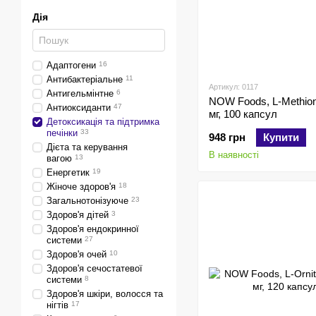
Дія
Адаптогени
16
Антибактеріальне
11
Артикул: 0117
Антигельмінтне
6
NOW Foods, L-Methion
Антиоксиданти
47
мг, 100 капсул
Детоксикація та підтримка
печінки
33
948 грн
Купити
Дієта та керування
В наявності
вагою
13
Енергетик
19
Жіноче здоров'я
18
Загальнотонізуюче
23
Здоров'я дітей
3
Здоров'я ендокринної
системи
27
Здоров'я очей
10
Здоров'я сечостатевої
системи
8
Здоров'я шкіри, волосся та
нігтів
17