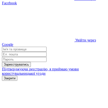
Facebook
Увійти через
Google
Зареєструватись
Підтверджуючи реєстрацію, я приймаю умови
користувальницької угоди
Закрити