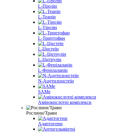
L-Пролін
L-Теанін
L-Тірозін
L-Триптофан
L-Цистеїн
L-Цитрулін
L-Фенілаланін
N-Ацетилцистеїн
SAMe
Амінокислотні комплекси
Рослини/Трави
Адаптогени