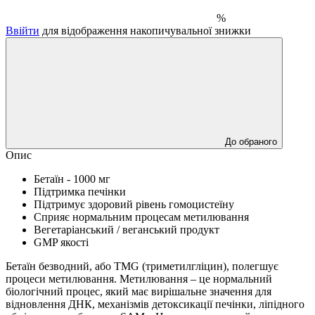
%
Ввійти
для відображення накопичувальної знижки
До обраного
Опис
Бетаїн - 1000 мг
Підтримка печінки
Підтримує здоровий рівень гомоцистеїну
Сприяє нормальним процесам метилювання
Вегетаріанський / веганський продукт
GMP якості
Бетаїн безводний, або TMG (триметилгліцин), полегшує
процеси метилювання.
Метилювання – це нормальний
біологічний процес, який має вирішальне значення для
відновлення ДНК, механізмів детоксикації печінки, ліпідного