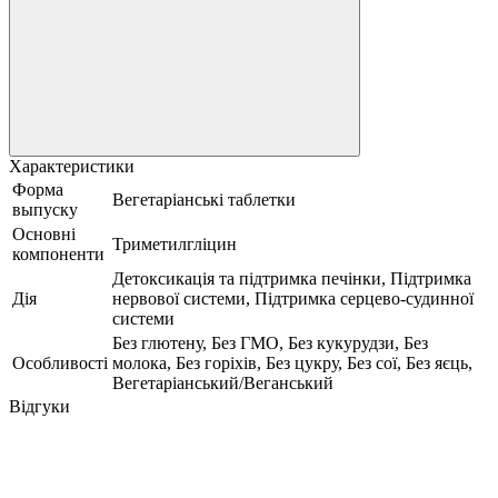
Характеристики
Форма
Вегетаріанські таблетки
выпуску
Основні
Триметилгліцин
компоненти
Детоксикація та підтримка печінки, Підтримка
Дія
нервової системи, Підтримка серцево-судинної
системи
Без глютену, Без ГМО, Без кукурудзи, Без
Особливості
молока, Без горіхів, Без цукру, Без сої, Без яєць,
Вегетаріанський/Веганський
Відгуки