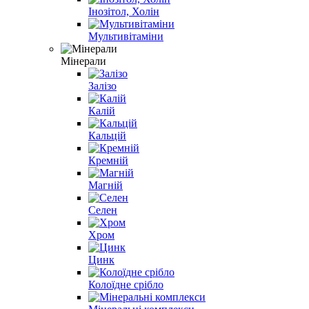
Інозітол, Холін
Мультивітаміни
Мінерали
Залізо
Калій
Кальцій
Кремній
Магній
Селен
Хром
Цинк
Колоїдне срібло