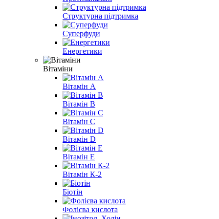
Структурна підтримка
Суперфуди
Енергетики
Вітаміни
Вітамін A
Вітамін B
Вітамін С
Вітамін D
Вітамін E
Вітамін К-2
Біотін
Фолієва кислота