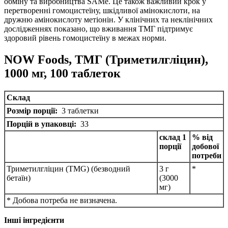
обміну та виробництва SAMe.
Це також важливий крок у
перетворенні гомоцистеїну, шкідливої ​​амінокислоти, на
дружню амінокислоту метіонін.
У клінічних та неклінічних
дослідженнях показано, що вживання ТМГ підтримує
здоровий рівень гомоцистеїну в межах норми.
NOW Foods, ТМГ (Триметилгліцин),
1000 мг, 100 таблеток
Склад
Розмір порції:
3 таблетки
Порцій в упаковці:
33
склад 1
% від
порції
добової
потреби
Триметилгліцин (TMG) (безводний
3 г
*
бетаїн)
(3000
мг)
* Добова потреба не визначена.
Інші інгредієнти