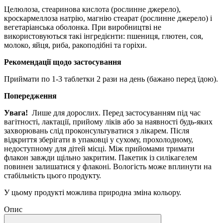
Целюлоза, стеаринова кислота (рослинне джерело), ​​
кроскармеллоза натрію, магнію стеарат (рослинне джерело) і
вегетаріанська оболонка.
При виробництві не
використовуються такі інгредієнти: пшениця, глютен, соя,
молоко, яйця, риба, ракоподібні та горіхи.
Рекомендації щодо застосування
Приймати по 1-3 таблетки 2 рази на день (бажано перед їдою).
Попередження
Увага!
Лише для дорослих.
Перед застосуванням під час
вагітності, лактації, прийому ліків або за наявності будь-яких
захворювань слід проконсультуватися з лікарем.
Після
відкриття зберігати в упаковці у сухому, прохолодному,
недоступному для дітей місці.
Між прийомами тримати
флакон завжди щільно закритим.
Пакетик із силікагелем
повинен залишатися у флаконі.
Вологість може вплинути на
стабільність цього продукту.
У цьому продукті можлива природна зміна кольору.
Опис