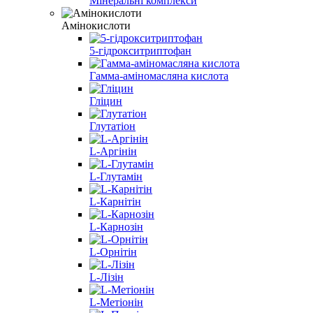
Мінеральні комплекси
Амінокислоти
5-гідрокситриптофан
Гамма-аміномасляна кислота
Гліцин
Глутатіон
L-Аргінін
L-Глутамін
L-Карнітін
L-Карнозін
L-Орнітін
L-Лізін
L-Метіонін