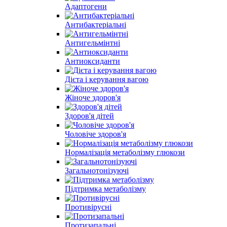
Адаптогени
Антибактеріальні
Антигельмінтні
Антиоксиданти
Дієта і керування вагою
Жіноче здоров'я
Здоров'я дітей
Чоловіче здоров'я
Нормалізація метаболізму глюкози
Загальнотонізуючі
Підтримка метаболізму
Противірусні
Протизапальні