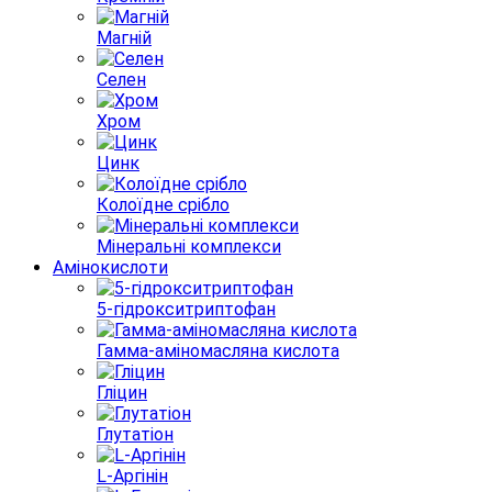
Магній
Селен
Хром
Цинк
Колоїдне срібло
Мінеральні комплекси
Амінокислоти
5-гідрокситриптофан
Гамма-аміномасляна кислота
Гліцин
Глутатіон
L-Аргінін