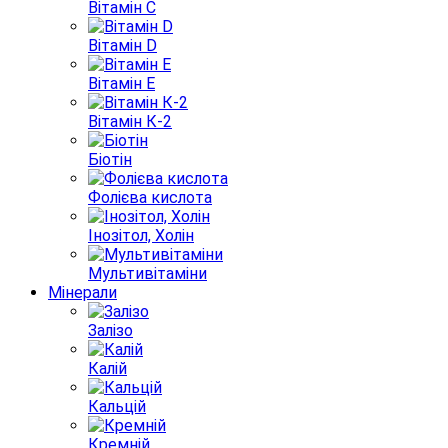
Вітамін С
Вітамін D
Вітамін E
Вітамін К-2
Біотін
Фолієва кислота
Інозітол, Холін
Мультивітаміни
Мінерали
Залізо
Калій
Кальцій
Кремній