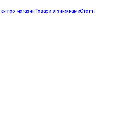
уки про магазин
Товари зі знижками
Статті