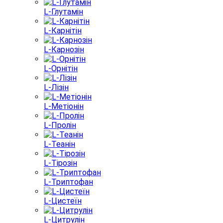
L-Глутамін
L-Карнітін
L-Карнозін
L-Орнітін
L-Лізін
L-Метіонін
L-Пролін
L-Теанін
L-Тірозін
L-Триптофан
L-Цистеїн
L-Цитрулін