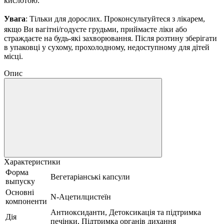
кислотою.
Увага
: Тільки для дорослих.
Проконсультуйтеся з лікарем,
якщо Ви вагітні/годуєте грудьми, приймаєте ліки або
страждаєте на будь-які захворювання.
Після розтину зберігати
в упаковці у сухому, прохолодному, недоступному для дітей
місці.
Опис
Характеристики
Форма
Вегетаріанські капсули
выпуску
Основні
N-Ацетилцистеїн
компоненти
Антиоксиданти, Детоксикація та підтримка
Дія
печінки, Підтримка органів дихання