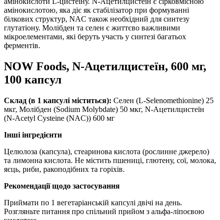
амінокислоти L-цистеїну.
N-Ацетилцистеїн є сірковмісною
амінокислотою, яка діє як стабілізатор при формуванні
білкових структур, NAC також необхідний для синтезу
глутатіону.
Молібден та селен є життєво важливими
мікроелементами, які беруть участь у синтезі багатьох
ферментів.
NOW Foods, N-Ацетилцистеїн, 600 мг,
100 капсул
Склад (в 1 капсулі міститься):
Селен (L-Selenomethionine) 25
мкг, Молібден (Sodium Molybdate) 50 мкг, N-Ацетилцистеїн
(N-Acetyl Cysteine ​​(NAC)) 600 мг
Інші інгредієнти
Целюлоза (капсула), стеаринова кислота (рослинне джерело)
та лимонна кислота.
Не містить пшениці, глютену, сої, молока,
яєць, риби, ракоподібних та горіхів.
Рекомендації щодо застосування
Приймати по 1 вегетаріанській капсулі двічі на день.
Розгляньте питання про спільний прийом з альфа-ліпоєвою