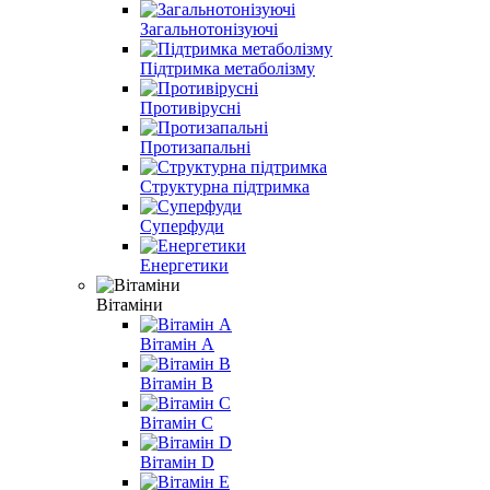
Загальнотонізуючі
Підтримка метаболізму
Противірусні
Протизапальні
Структурна підтримка
Суперфуди
Енергетики
Вітаміни
Вітамін A
Вітамін B
Вітамін С
Вітамін D