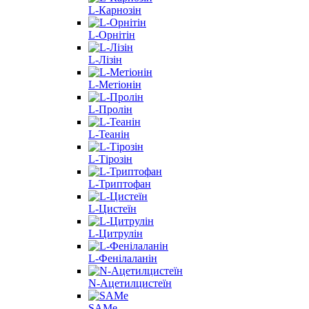
L-Карнозін
L-Орнітін
L-Лізін
L-Метіонін
L-Пролін
L-Теанін
L-Тірозін
L-Триптофан
L-Цистеїн
L-Цитрулін
L-Фенілаланін
N-Ацетилцистеїн
SAMe