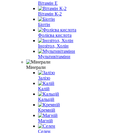
Вітамін E
Вітамін К-2
Біотін
Фолієва кислота
Інозітол, Холін
Мультивітаміни
Мінерали
Залізо
Калій
Кальцій
Кремній
Магній
Селен