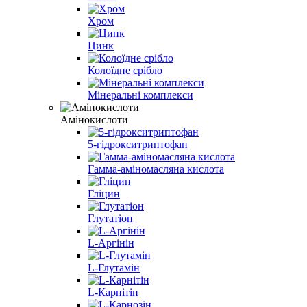
Хром
Цинк
Колоїдне срібло
Мінеральні комплекси
Амінокислоти
5-гідрокситриптофан
Гамма-аміномасляна кислота
Гліцин
Глутатіон
L-Аргінін
L-Глутамін
L-Карнітін