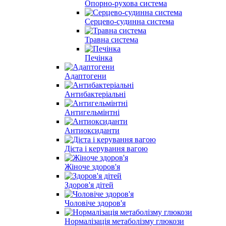
Опорно-рухова система
Серцево-судинна система
Травна система
Печінка
Адаптогени
Антибактеріальні
Антигельмінтні
Антиоксиданти
Дієта і керування вагою
Жіноче здоров'я
Здоров'я дітей
Чоловіче здоров'я
Нормалізація метаболізму глюкози