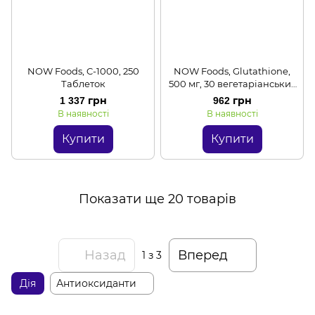
NOW Foods, C-1000, 250
NOW Foods, Glutathione,
Таблеток
500 мг, 30 вегетаріанських
капсул
1 337 грн
962 грн
В наявності
В наявності
Купити
Купити
Показати ще 20 товарів
Назад
Вперед
1
з 3
Дія
Антиоксиданти