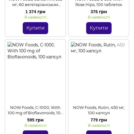
мг, 60 вегетаріанських
Rose Hips, 100 таблеток
капсул
1 374 грн
376 грн
В наявності
В наявності
Купити
Купити
NOW Foods, C-1000, With
NOW Foods, Rutin, 450 мг,
100 mg of Bioflavonoids, 100
100 капсул
капсул
595 грн
779 грн
В наявності
В наявності