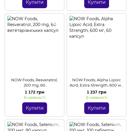
Купити
Купити
NOW Foods, Resveratrol,
NOW Foods, Alpha Lipoic
200 mg, 60
Acid, Extra Strength, 600 мг,
вегетаріанських капсул
60 капсул
1 172 грн
1 237 грн
В наявності
В наявності
Купити
Купити