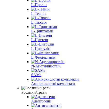
L-Пролін
L-Теанін
L-Тірозін
L-Триптофан
L-Цистеїн
L-Цитрулін
L-Фенілаланін
N-Ацетилцистеїн
SAMe
Амінокислотні комплекси
Рослини/Трави
Адаптогени