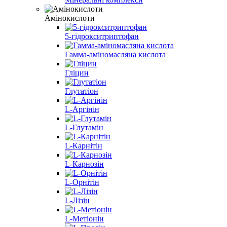
Амінокислоти
5-гідрокситриптофан
Гамма-аміномасляна кислота
Гліцин
Глутатіон
L-Аргінін
L-Глутамін
L-Карнітін
L-Карнозін
L-Орнітін
L-Лізін
L-Метіонін