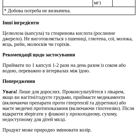
мг)
* Добова потреба не визначена.
Інші інгредієнти
Целюлоза (капсула) та стеаринова кислота (рослинне
джерело).
Не виготовляється з пшениці, глютена, сої, молока,
яєць, риби, молюсків чи горіхів.
Рекомендації щодо застосування
Приймати по 1 капсулі 1-2 рази на день разом із соком або
водою, переважно в інтервалах між їдою.
Попередження
Увага!
Лише для дорослих.
Проконсультуйтеся з лікарем,
якщо ви вагітні/годуєте грудьми, приймаєте медикаменти
(включаючи препарати проти гіпертензії та діуретики) або
маєте медичні протипоказання (включаючи гіпотензію).
Після
відкриття зберігати у флаконі у прохолодному, сухому,
недоступному для дітей місці.
Продукт може природно змінювати колір.