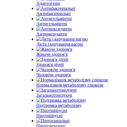
Адаптогени
Антибактеріальні
Антигельмінтні
Антиоксиданти
Дієта і керування вагою
Жіноче здоров'я
Здоров'я дітей
Чоловіче здоров'я
Нормалізація метаболізму глюкози
Загальнотонізуючі
Підтримка метаболізму
Противірусні
Протизапальні