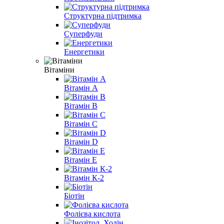
Структурна підтримка
Суперфуди
Енергетики
Вітаміни
Вітамін A
Вітамін B
Вітамін С
Вітамін D
Вітамін E
Вітамін К-2
Біотін
Фолієва кислота