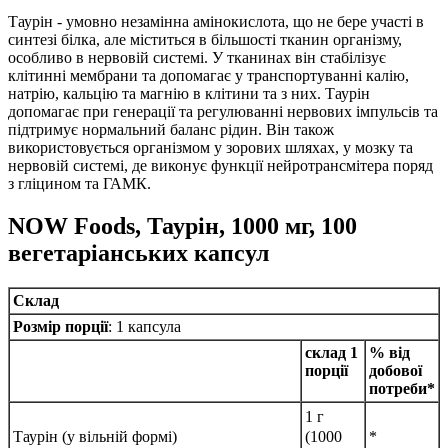
Таурін - умовно незамінна амінокислота, що не бере участі в
синтезі білка, але міститься в більшості тканин організму,
особливо в нервовій системі.
У тканинах він стабілізує
клітинні мембрани та допомагає у транспортуванні калію,
натрію, кальцію та магнію в клітини та з них.
Таурін
допомагає при генерації та регулюванні нервових імпульсів та
підтримує нормальний баланс рідин.
Він також
використовується організмом у зорових шляхах, у мозку та
нервовій системі, де виконує функції нейротрансмітера поряд
з гліцином та ГАМК.
NOW Foods, Таурін, 1000 мг, 100
вегетаріанських капсул
Cклад
Розмір порції
: 1 капсула
склад 1
% від
порції
добової
потреби*
1 г
(1000
Таурін (у вільній формі)
*