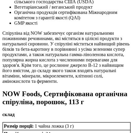
сільського господарства США (USDA)
Вегетаріанський / веганський продукт
Органічна продукція сертифікована Міжнародним
комітетом з гарантії якості (QAI)
GMP якості
Спіруліна від NOW забезпечує організм натуральними
поживними речовинами, які містяться в цілісні продукти з
натуральної сировини.
У спіруліні міститься найвищий рівень
білків та бета-каротину в порівнянні з усіма зеленими супер
продуктами, а також натуральна гамма-ліноленова кислота,
популярна жирна кислота з численними перевагами для
здоров'я.
Крім того, це рослинне джерело B-12 з найвищим
його вмістом, до складу якого також входять натуральні
вітаміни, мінерали, мікроелементи, клітинні солі,
амінокислоти та ферменти.
NOW Foods, Сертифікована органічна
спіруліна, порошок, 113 г
склад
Розмір порції:
1 чайна ложка (3 г)