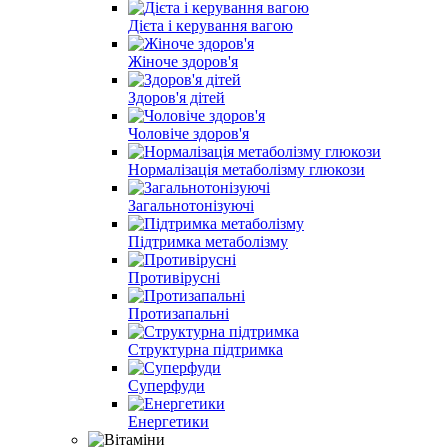
Дієта і керування вагою
Жіноче здоров'я
Здоров'я дітей
Чоловіче здоров'я
Нормалізація метаболізму глюкози
Загальнотонізуючі
Підтримка метаболізму
Противірусні
Протизапальні
Структурна підтримка
Суперфуди
Енергетики