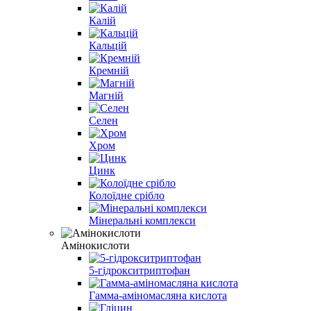
Калій
Кальцій
Кремній
Магній
Селен
Хром
Цинк
Колоїдне срібло
Мінеральні комплекси
Амінокислоти
5-гідрокситриптофан
Гамма-аміномасляна кислота