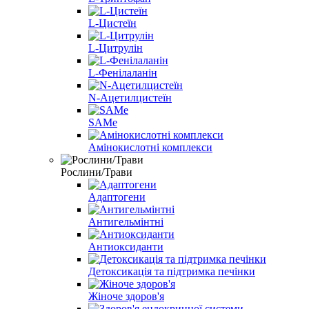
L-Цистеїн
L-Цитрулін
L-Фенілаланін
N-Ацетилцистеїн
SAMe
Амінокислотні комплекси
Рослини/Трави
Адаптогени
Антигельмінтні
Антиоксиданти
Детоксикація та підтримка печінки
Жіноче здоров'я