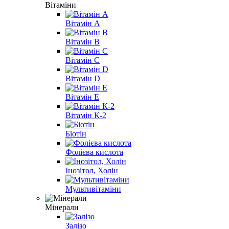
Вітаміни
Вітамін A
Вітамін B
Вітамін С
Вітамін D
Вітамін E
Вітамін К-2
Біотін
Фолієва кислота
Інозітол, Холін
Мультивітаміни
Мінерали
Залізо