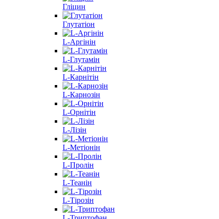
Гліцин
Глутатіон
L-Аргінін
L-Глутамін
L-Карнітін
L-Карнозін
L-Орнітін
L-Лізін
L-Метіонін
L-Пролін
L-Теанін
L-Тірозін
L-Триптофан