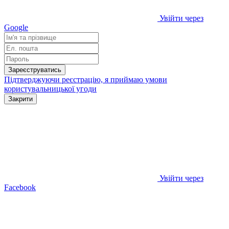
Увійти через
Google
Зареєструватись
Підтверджуючи реєстрацію, я приймаю умови
користувальницької угоди
Закрити
Увійти через
Facebook