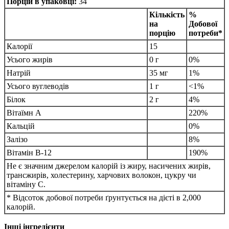
Порцій в упаковці:
34
Кількість
%
на
Добової
порцію
потреби*
Калорії
15
Усього жирів
0 г
0%
Натрій
35 мг
1%
Усього вуглеводів
1 г
<1%
Білок
2 г
4%
Вітаїмн A
220%
Кальцій
0%
Залізо
8%
Вітамін B-12
190%
Не є значним джерелом калорій із жиру, насичених жирів,
трансжирів, холестерину, харчових волокон, цукру чи
вітаміну C.
* Відсоток добової потреби ґрунтується на дієті в 2,000
калорій.
Інші інгредієнти