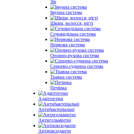
Зір
Імунна система
Шкіра, волосся, нігті
Сечовидільна система
Нервова система
Опорно-рухова система
Серцево-судинна система
Травна система
Печінка
Адаптогени
Антибактеріальні
Антигельмінтні
Антиоксиданти