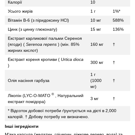
Калорії
10
Усього жирів
1 г
1%*
Вітамін B-6 (з піридоксину HCl)
10 мг
588%
Цинк (з цинку глюконату)
15 мг
136%
Екстракт карликової пальми Сереноя
(ягоди) (
Serenoa repens
) (мін. 85%
160 мг
†
жирних кислот)
Екстракт кореня кропиви (
Urtica dioca
300 мг
†
)
1 г
Олія насіння гарбуза
(1000
†
мг)
®
Лікопін (LYC-O-MATO
, Натуральний
3 мг
†
екстракт помідора)
* Відсоток добової потреби ґрунтується на дієті в 2,000
калорій.
† Добову потребу не визначено.
Інші інгредієнти
М'яка капсула (желатин, гліцерин, ріжкове дерево, вода) та