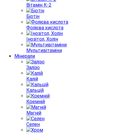
Вітамін К-2
Біотін
Фолієва кислота
Інозітол, Холін
Мультивітаміни
Мінерали
Залізо
Калій
Кальцій
Кремній
Магній
Селен