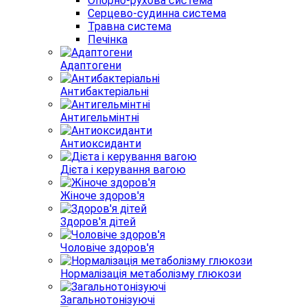
Опорно-рухова система
Серцево-судинна система
Травна система
Печінка
Адаптогени
Антибактеріальні
Антигельмінтні
Антиоксиданти
Дієта і керування вагою
Жіноче здоров'я
Здоров'я дітей
Чоловіче здоров'я
Нормалізація метаболізму глюкози
Загальнотонізуючі