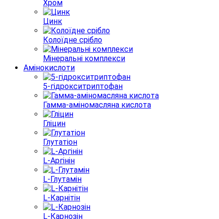
Хром
Цинк
Колоїдне срібло
Мінеральні комплекси
Амінокислоти
5-гідрокситриптофан
Гамма-аміномасляна кислота
Гліцин
Глутатіон
L-Аргінін
L-Глутамін
L-Карнітін
L-Карнозін