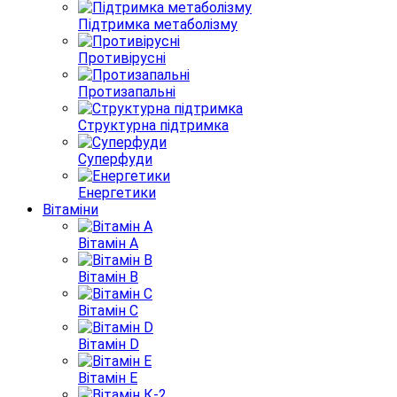
Підтримка метаболізму
Противірусні
Протизапальні
Структурна підтримка
Суперфуди
Енергетики
Вітаміни
Вітамін A
Вітамін B
Вітамін С
Вітамін D
Вітамін E