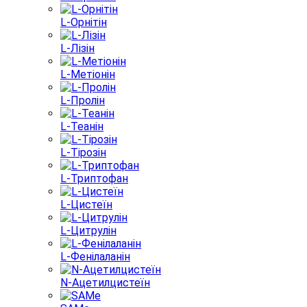
L-Орнітін
L-Лізін
L-Метіонін
L-Пролін
L-Теанін
L-Тірозін
L-Триптофан
L-Цистеїн
L-Цитрулін
L-Фенілаланін
N-Ацетилцистеїн