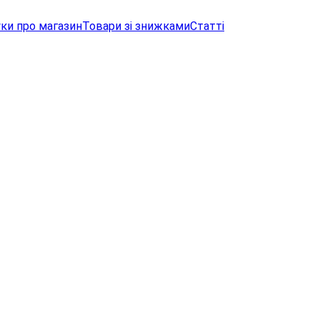
уки про магазин
Товари зі знижками
Статті