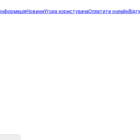
інформація
Новини
Угода користувача
Оплатити онлайн
Відг