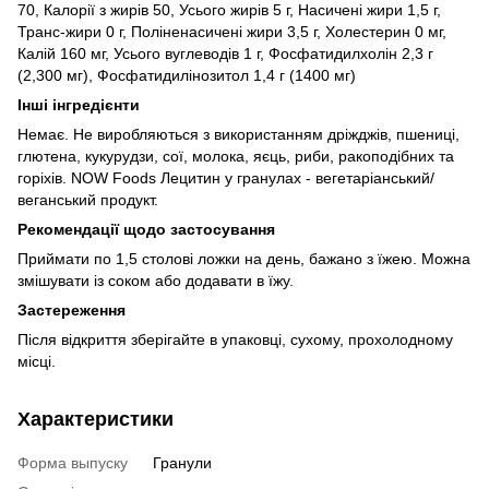
70, Калорії з жирів 50, Усього жирів 5 г, Насичені жири 1,5 г,
Транс-жири 0 г, Поліненасичені жири 3,5 г, Холестерин 0 мг,
Калій 160 мг, Усього вуглеводів 1 г, Фосфатидилхолін 2,3 г
(2,300 мг), Фосфатидилінозитол 1,4 г (1400 мг)
Інші інгредієнти
Немає
.
Не виробляються з використанням дріжджів, пшениці,
глютена, кукурудзи, сої, молока, яєць, риби, ракоподібних та
горіхів.
NOW Foods Лецитин у гранулах - вегетаріанський/
веганський продукт.
Рекомендації щодо застосування
Приймати по 1,5 столові ложки на день, бажано з їжею.
Можна
змішувати із соком або додавати в їжу.
Застереження
Після відкриття зберігайте в упаковці, сухому, прохолодному
місці.
Характеристики
Форма выпуску
Гранули