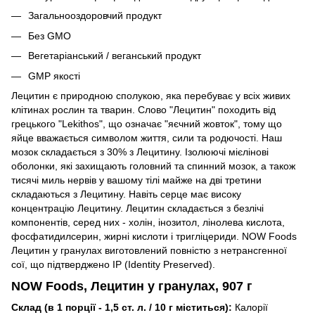
Загальнооздоровчий продукт
Без GMO
Вегетаріанський / веганський продукт
GMP якості
Лецитин є природною сполукою, яка перебуває у всіх живих
клітинах рослин та тварин.
Слово "Лецитин" походить від
грецького "Lekithos", що означає "яєчний жовток", тому що
яйце вважається символом життя, сили та родючості.
Наш
мозок складається з 30% з Лецитину.
Ізолюючі мієлінові
оболонки, які захищають головний та спинний мозок, а також
тисячі миль нервів у вашому тілі майже на дві третини
складаються з Лецитину.
Навіть серце має високу
концентрацію Лецитину.
Лецитин складається з безлічі
компонентів, серед них - холін, інозитол, лінолева кислота,
фосфатидилсерин, жирні кислоти і тригліцериди.
NOW Foods
Лецитин у гранулах виготовлений повністю з нетрансгенної
сої, що підтверджено IP (Identity Preserved).
NOW Foods, Лецитин у гранулах, 907 г
Склад (в 1 порції - 1,5 ст. л. / 10 г міститься):
Калорії