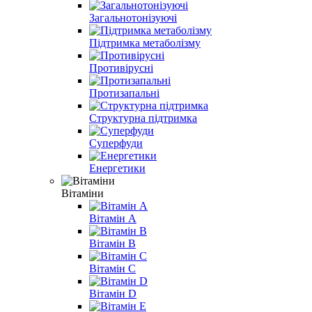
Загальнотонізуючі
Підтримка метаболізму
Противірусні
Протизапальні
Структурна підтримка
Суперфуди
Енергетики
Вітаміни
Вітамін A
Вітамін B
Вітамін С
Вітамін D