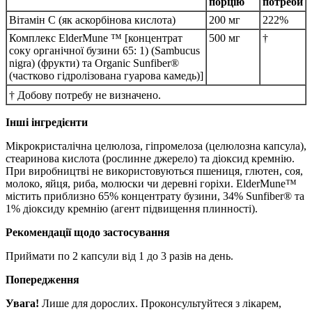
порцію
потреби
Вітамін С (як аскорбінова кислота)
200 мг
222%
Комплекс ElderMune ™ [концентрат
500 мг
†
соку органічної бузини 65: 1) (Sambucus
nigra) (фрукти) та Organic Sunfiber®
(частково гідролізована гуарова камедь)]
† Добову потребу не визначено.
Інші інгредієнти
Мікрокристалічна целюлоза, гіпромелоза (целюлозна капсула),
стеаринова кислота (рослинне джерело) та діоксид кремнію.
При виробництві не використовуються пшениця, глютен, соя,
молоко, яйця, риба, молюски чи деревні горіхи.
ElderMune™
містить приблизно 65% концентрату бузини, 34% Sunfiber® та
1% діоксиду кремнію (агент підвищення плинності).
Рекомендації щодо застосування
Приймати по 2 капсули від 1 до 3 разів на день.
Попередження
Увага!
Лише для дорослих.
Проконсультуйтеся з лікарем,