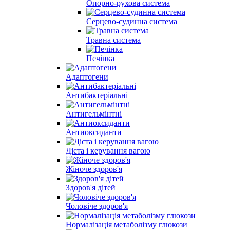
Опорно-рухова система
Серцево-судинна система
Травна система
Печінка
Адаптогени
Антибактеріальні
Антигельмінтні
Антиоксиданти
Дієта і керування вагою
Жіноче здоров'я
Здоров'я дітей
Чоловіче здоров'я
Нормалізація метаболізму глюкози