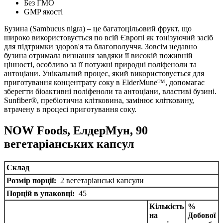
Без ГМО
GMP якості
Бузина (Sambucus nigra) – це багатоцільовий фрукт, що
широко використовується по всій Європі як тонізуючий засіб
для підтримки здоров'я та благополуччя.
Зовсім недавно
бузина отримала визнання завдяки її високій поживній
цінності, особливо за її потужні природні поліфеноли та
антоціани.
Унікальний процес, який використовується для
приготування концентрату соку в ElderMune™, допомагає
зберегти біоактивні поліфеноли та антоціани, властиві бузині.
Sunfiber®, пребіотична клітковина, замінює клітковину,
втрачену в процесі приготування соку.
NOW Foods, ЕлдерМун, 90
вегетаріанських капсул
Склад
Розмір порції:
2 вегетаріанські капсули
Порцій в упаковці:
45
Кількість
%
на
Добової