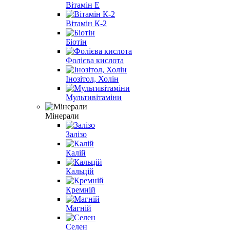
Вітамін E
Вітамін К-2
Біотін
Фолієва кислота
Інозітол, Холін
Мультивітаміни
Мінерали
Залізо
Калій
Кальцій
Кремній
Магній
Селен