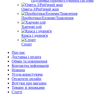
Підтримка серцево-судинної системи
Омега-3/Риб'ячий жир
Пробіотики/Ензими/Травлення
Харчові олії
Краса і здоров'я
Спорт
Про нас
Доставка і оплата
Обмін та повернення
Контактна інформація
Новини
Угода користувача
Оплатити онлайн
Відгуки про магазин
Товари зі знижками
Статті