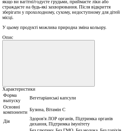
якщо ви вагітні/годуєте грудьми, приймаєте ліки або
страждаєте на будь-які захворювання.
Після відкриття
зберігати у прохолодному, сухому, недоступному для дітей
місці.
У цьому продукті можлива природна зміна кольору.
Опис
Характеристики
Форма
Вегетаріанські капсули
выпуску
Основні
Бузина, Вітамін C
компоненти
Здоров'я ЛОР органів, Підтримка органів
Дія
дихання, Підтримка імунітету
Без глютену, Без ГМО, Без молока, Без горіхів,