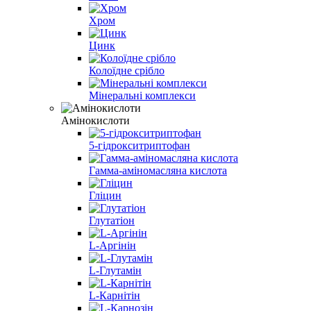
Хром
Цинк
Колоїдне срібло
Мінеральні комплекси
Амінокислоти
5-гідрокситриптофан
Гамма-аміномасляна кислота
Гліцин
Глутатіон
L-Аргінін
L-Глутамін
L-Карнітін