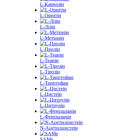
L-Карнозін
L-Орнітін
L-Лізін
L-Метіонін
L-Пролін
L-Теанін
L-Тірозін
L-Триптофан
L-Цистеїн
L-Цитрулін
L-Фенілаланін
N-Ацетилцистеїн
SAMe