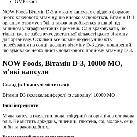
GMP якості
NOW Foods Вітамін D-3 в м'яких капсулах є рідкою формою
цього ключового вітаміну, що високо засвоюється.
Вітамін D-3
організм отримує з їжі, а також виробляється в шкірі під
впливом ультрафіолетових променів.
Слід враховувати, що
тільки їжа не забезпечує достатньої кількості цього вітаміну
для організму.
Оскільки все більше людей уникають
перебування на сонці, дефіцит вітаміну D-3 дуже поширений,
що зумовлює необхідність додаткового прийому вітаміну D-3.
NOW Foods, Вітамін D-3, 10000 МО,
м'які капсули
Склад (в 1 капсулі міститься):
Вітамін D3 (холекальциферол) (з ланоліну) 10000 МО
Інші інгредієнти
М'яка капсула (желатин, вода, гліцерин) та органічна оливкова
олія.
Не містить дріжджів, пшениці, глютена, сої, молока, яєць,
риби та ракоподібних.