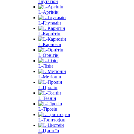
Глутатіон
L-Аргінін
L-Глутамін
L-Карнітін
L-Карнозін
L-Орнітін
L-Лізін
L-Метіонін
L-Пролін
L-Теанін
L-Тірозін
L-Триптофан
L-Цистеїн