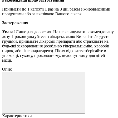
Рекомендації щодо застосування
Приймати по 1 капсулі 1 раз на 3 дні разом з жировмісними
продуктами або за вказівкою Вашого лікаря.
Застереження
Увага!
Лише для дорослих.
Не перевищувати рекомендовану
дозу.
Проконсультуйтеся з лікарем, якщо Ви вагітні/годуєте
грудьми, приймаєте лікарські препарати або страждаєте на
будь-які захворювання (особливо гіперкальціємію, хвороби
нирок, або гіперпаратиреоз).
Після відкриття зберігайте в
упаковці, сухому, прохолодному, недоступному для дітей
місці.
Опис
Характеристики