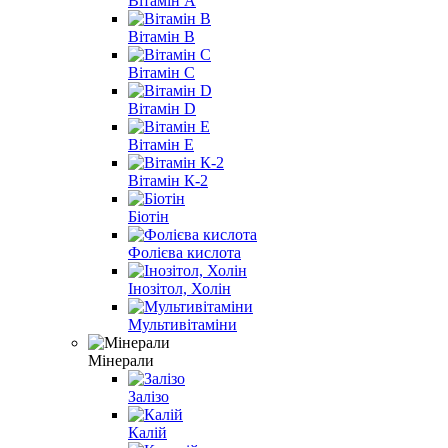
Вітамін A
Вітамін B
Вітамін С
Вітамін D
Вітамін E
Вітамін К-2
Біотін
Фолієва кислота
Інозітол, Холін
Мультивітаміни
Мінерали
Залізо
Калій