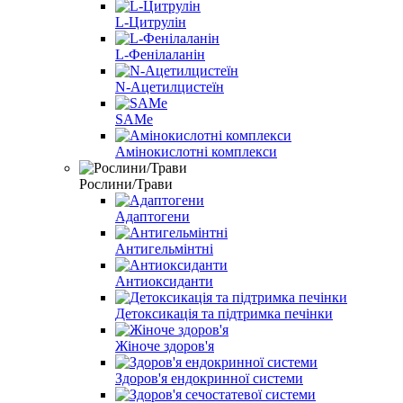
L-Цитрулін
L-Фенілаланін
N-Ацетилцистеїн
SAMe
Амінокислотні комплекси
Рослини/Трави
Адаптогени
Антигельмінтні
Антиоксиданти
Детоксикація та підтримка печінки
Жіноче здоров'я
Здоров'я ендокринної системи