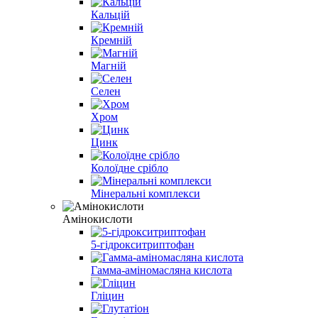
Кальцій
Кремній
Магній
Селен
Хром
Цинк
Колоїдне срібло
Мінеральні комплекси
Амінокислоти
5-гідрокситриптофан
Гамма-аміномасляна кислота
Гліцин