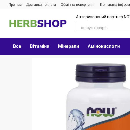
Перейти до основного контенту
Про нас
Доставка і оплата
Обмін та повернення
Контактна інформ
Авторизований партнер NO
Все
Вітаміни
Мінерали
Амінокислоти