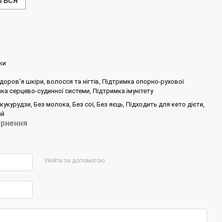
ки
доров'я шкіри, волосся та нігтів, Підтримка опорно-рухової
ка серцево-судинної системи, Підтримка імунітету
кукурудзи, Без молока, Без сої, Без яєць, Підходить для кето дієти,
ий
рнення
р
Увійти за допомогою