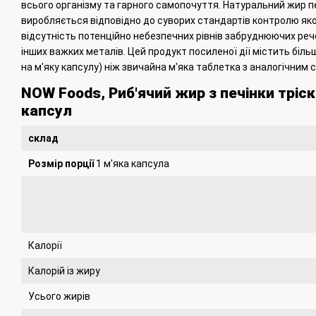
всього організму та гарного самопочуття.
Натуральний жир пе
виробляється відповідно до суворих стандартів контролю яко
відсутність потенційно небезпечних рівнів забруднюючих речов
інших важких металів.
Цей продукт посиленої дії містить біль
на м'яку капсулу) ніж звичайна м'яка таблетка з аналогічним
NOW Foods,
Риб'ячий жир з печінки тріск
капсул
склад
Розмір порції
1 м'яка капсула
Калорії
Калорій із жиру
Усього жирів