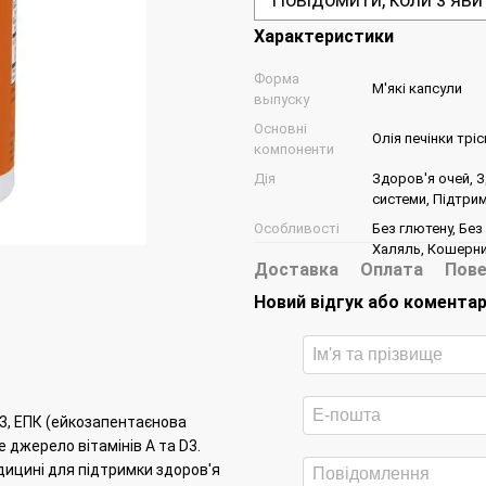
Характеристики
Форма
М'які капсули
выпуску
Основні
Олія печінки тріс
компоненти
Дія
Здоров'я очей, З
системи, Підтрим
Особливості
Без глютену, Без 
Халяль, Кошерн
Доставка
Оплата
Пове
Новий відгук або комента
3, ЕПК (ейкозапентаєнова
 джерело вітамінів А та D3.
дицині для підтримки здоров'я