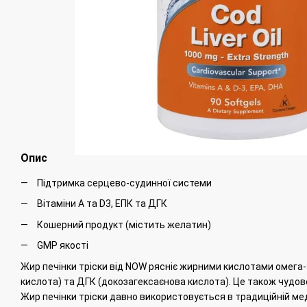
Опис
Підтримка серцево-судинної системи
Вітаміни A та D3, ЕПК та ДГК
Кошерний продукт (містить желатин)
GMP якості
Жир печінки тріски від NOW рясніє жирними кислотами омега-
кислота) та ДГК (докозагексаєнова кислота).
Це також чудове
Жир печінки тріски давно використовується в традиційній ме