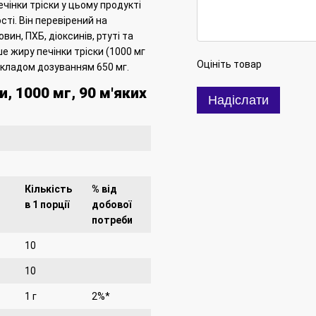
чінки тріски у цьому продукті
сті.
Він перевірений на
ин, ПХБ, діоксинів, ртуті та
ше жиру печінки тріски (1000 мг
Оцініть товар
 складом дозуванням 650 мг.
и, 1000 мг, 90 м'яких
Надіслати
Кількість
% від
в 1 порції
добової
потреби
10
10
1 г
2%*