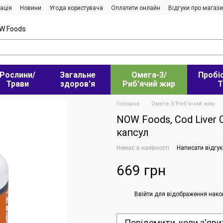
ація
Новини
Угода користувача
Оплатити онлайн
Відгуки про магаз
W Foods
Рослини/
Загальне
Омега-3/
Пробі
Трави
здоров'я
Риб'ячий жир
Т
Головна
Омега-3/Риб'ячий жир
NOW Foods, Cod Liver Oi
капсул
Немає в наявності
Написати відгук
669 грн
Ввійти
для відображення нако
%
Повідомити, коли з'яви