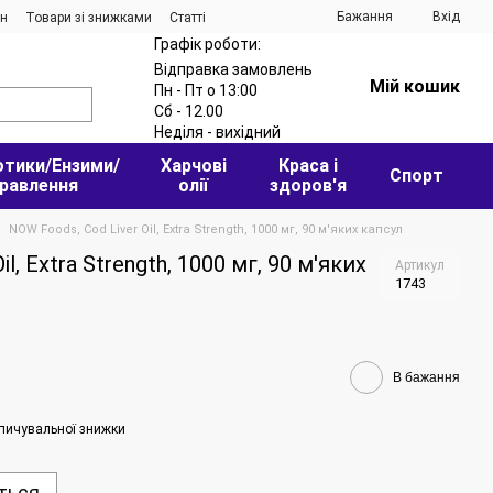
Бажання
Вхід
ин
Товари зі знижками
Статті
Графік роботи:
Відправка замовлень
Мій кошик
Пн - Пт о 13:00
Сб - 12.00
Неділя - вихідний
отики/Ензими/
Харчові
Краса і
Спорт
равлення
олії
здоров'я
NOW Foods, Cod Liver Oil, Extra Strength, 1000 мг, 90 м'яких капсул
l, Extra Strength, 1000 мг, 90 м'яких
Артикул
1743
В бажання
пичувальної знижки
ться