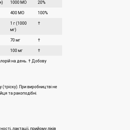
и)
1000 МО
20%
400 МО
100%
1 г (1000
†
мг)
70 мг
†
100 мг
†
лорій на день.
† Добову
 (тріску).
При виробництві не
йця та ракоподібні.
ості, лактації, прийому ліків