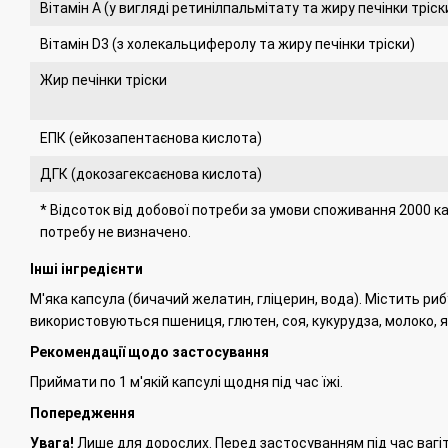
Вітамін A (у вигляді ретинілпальмітату та жиру печінки тріск
Вітамін D3 (з холекальциферолу та жиру печінки тріски)
Жир печінки тріски
ЕПК (ейкозапентаєнова кислота)
ДГК (докозагексаєнова кислота)
* Відсоток від добової потреби за умови споживання 2000 ка
потребу не визначено.
Інші інгредієнти
М'яка капсула (бичачий желатин, гліцерин, вода).
Містить рибу
використовуються пшениця, глютен, соя, кукурудза, молоко, я
Рекомендації щодо застосування
Приймати по 1 м'якій капсулі щодня під час їжі.
Попередження
Увага!
Лише для дорослих.
Перед застосуванням під час вагітн