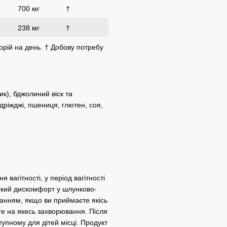
700 мг
†
238 мг
†
орій на день.
† Добову потребу
к), бджолиний віск та
дріжджі, пшениця, глютен, соя,
 вагітності, у період вагітності
гкий дискомфорт у шлунково-
анням, якщо ви приймаєте якісь
єте на якесь захворювання.
Після
тупному для дітей місці.
Продукт