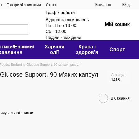
Бажання
Вхід
ин
Товари зі знижками
Статті
Графік роботи:
Відправка замовлень
Мій кошик
Пн - Пт о 13:00
Сб - 12.00
Неділя - вихідний
отики/Ензими/
Харчові
Краса і
Спорт
равлення
олії
здоров'я
oods, Berberine Glucose Support, 90 м'яких капсул
Glucose Support, 90 м'яких капсул
Артикул
1418
В бажання
ичувальної знижки