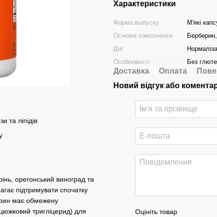
Характеристики
Форма выпуску
М'які кап
Основні компоненти
Берберин
Дія
Нормаліза
Особливості
Без глюте
Доставка
Оплата
Пове
Новий відгук або комента
и та ліпідів
у
інь, орегонський виноград та
агає підтримувати спочатку
ерин має обмежену
нцюжковий тригліцерид) для
Оцініть товар