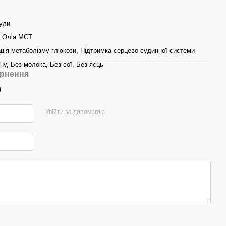
сули
, Олія МСТ
ція метаболізму глюкози, Підтримка серцево-судинної системи
ну, Без молока, Без сої, Без яєць
рнення
р
Увійти за допомогою