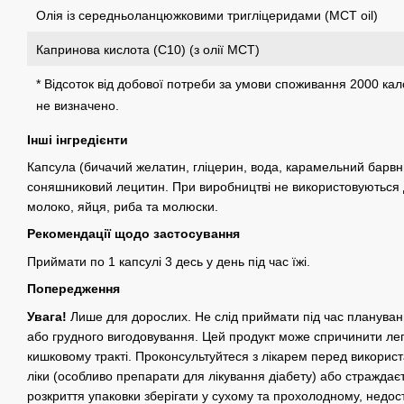
Олія із середньоланцюжковими тригліцеридами (MCT oil)
Капринова кислота (C10) (з олії MCT)
* Відсоток від добової потреби за умови споживання 2000 кал
не визначено.
Інші інгредієнти
Капсула (бичачий желатин, гліцерин, вода, карамельний барвни
соняшниковий лецитин.
При виробництві не використовуються 
молоко, яйця, риба та молюски.
Рекомендації щодо застосування
Приймати по 1 капсулі 3 десь у день під час їжі.
Попередження
Увага!
Лише для дорослих.
Не слід приймати під час планування
або грудного вигодовування.
Цей продукт може спричинити ле
кишковому тракті.
Проконсультуйтеся з лікарем перед використ
ліки (особливо препарати для лікування діабету) або стражда
розкриття упаковки зберігати у сухому та прохолодному, недос