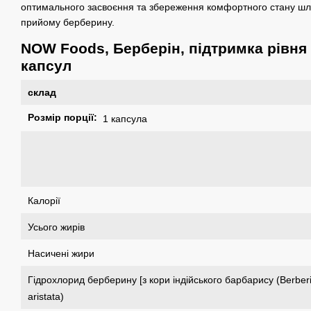
оптимального засвоєння та збереження комфортного стану шл
прийому берберину.
NOW Foods,
Берберін, підтримка рівня 
капсул
склад
Розмір порції:
1 капсула
Калорії
Усього жирів
Насичені жири
Гідрохлорид берберину [з кори індійського барбарису (Berber
aristata)