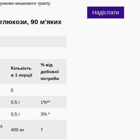
унково-кишкового тракту
Надіслати
глюкози, 90 м'яких
% від
Кількість
добової
в 1 порції
потреби
5
0,5 г
1%**
0,5 г
3% *
is
400 мг
†