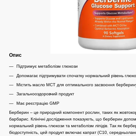
Опис
Підтримує метаболізм глюкози
Допомагає підтримувати спочатку нормальний рівень глюкоз
Містить масло MCT для оптимального засвоєння берберин
Загальнооздоровчий продукт
Має реєстрацію GMP
Берберин – це природний компонент рослин, таких як жовтокор
барбарис.
Клінічні дослідження показують, що берберин допом
нормальний рівень глюкози та метаболізм ліпідів.
Так як берб
біодоступність, цей продукт включає капрат (C10, середньола