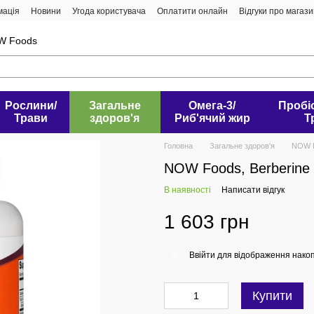
мація
Новини
Угода користувача
Оплатити онлайн
Відгуки про магаз
W Foods
Рослини/
Загальне
Омега-3/
Пробі
Трави
здоров'я
Риб'ячий жир
Т
Головна
Загальне здоров'я
NOW F
NOW Foods, Berberine 
В наявності
Написати відгук
1 603 грн
Ввійти
для відображення накоп
%
Купити