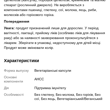
стеарат (рослинний джерело).
Не виробляється з
компонентами пшениці, глютену, сої, молока, яєць, риби,
молюсків або горіхового горіха.
Попередження
Увага:
продукт призначений лише для дорослих.
У період
вагітності, лактації, прийому ліків (особливо ліків для лікування
раку) або за наявності захворювання проконсультуйтеся з
лікарем.
Зберігати в упаковці, недоступному для дітей місці.
Продукт може змінювати колір.
Характеристики
Форма выпуску
Вегетаріанські капсули
Основні
AHCC
компоненти
Дія
Підтримка імунітету
Особливості
Без глютену, Без молока, Без горіхів, Без
сої, Без яєць, Вегетаріанський/Веганський