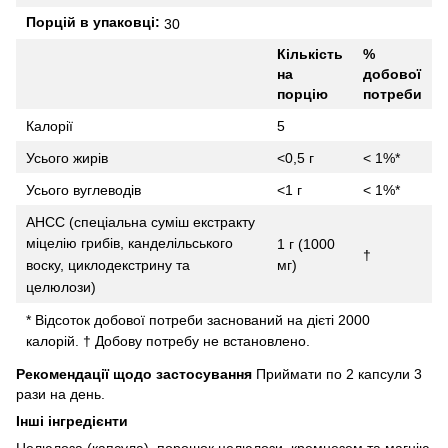
Порцій в упаковці:
30
Кількість
%
на
добової
порцію
потреби
Калорії
5
Усього жирів
<0,5 г
< 1%*
Усього вуглеводів
<1 г
< 1%*
AHCC (спеціальна суміш екстракту
міцелію грибів, канделільського
1 г (1000
†
воску, циклодекстрину та
мг)
целюлози)
* Відсоток добової потреби заснований на дієті 2000
калорій.
† Добову потребу не встановлено.
Рекомендації щодо застосування
Приймати по 2 капсули 3
рази на день.
Інші інгредієнти
Целюлоза (капсула), порошок целюлози, кремнезем та магнію