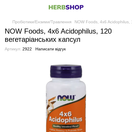
Пробіотики/Ензими/Травлення
NOW Foods, 4x6 Acidophilus, 
NOW Foods, 4x6 Acidophilus, 120
вегетаріанських капсул
Артикул:
2922
Написати відгук