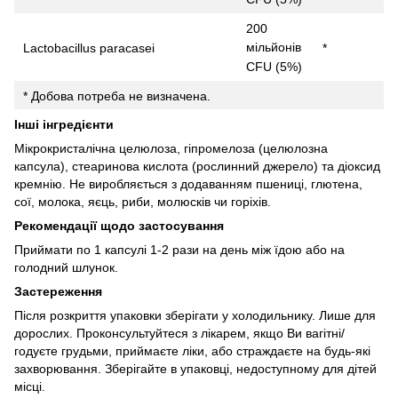
200
мільйонів
Lactobacillus paracasei
*
CFU (5%)
* Добова потреба не визначена.
Інші інгредієнти
Мікрокристалічна целюлоза, гіпромелоза (целюлозна
капсула), стеаринова кислота (рослинний джерело) та діоксид
кремнію.
Не виробляється з додаванням пшениці, глютена,
сої, молока, яєць, риби, молюсків чи горіхів.
Рекомендації щодо застосування
Приймати по 1 капсулі 1-2 рази на день між їдою або на
голодний шлунок.
Застереження
Після розкриття упаковки зберігати у холодильнику.
Лише для
дорослих.
Проконсультуйтеся з лікарем, якщо Ви вагітні/
годуєте грудьми, приймаєте ліки, або страждаєте на будь-які
захворювання.
Зберігайте в упаковці, недоступному для дітей
місці.