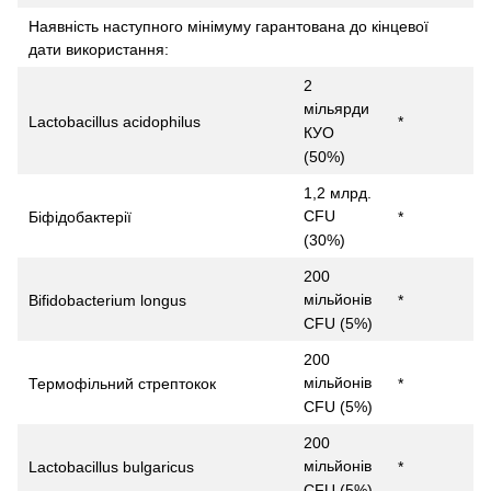
Наявність наступного мінімуму гарантована до кінцевої
дати використання:
2
мільярди
Lactobacillus acidophilus
*
КУО
(50%)
1,2 млрд.
CFU
Біфідобактерії
*
(30%)
200
мільйонів
Bifidobacterium longus
*
CFU (5%)
200
мільйонів
Термофільний стрептокок
*
CFU (5%)
200
мільйонів
Lactobacillus bulgaricus
*
CFU (5%)