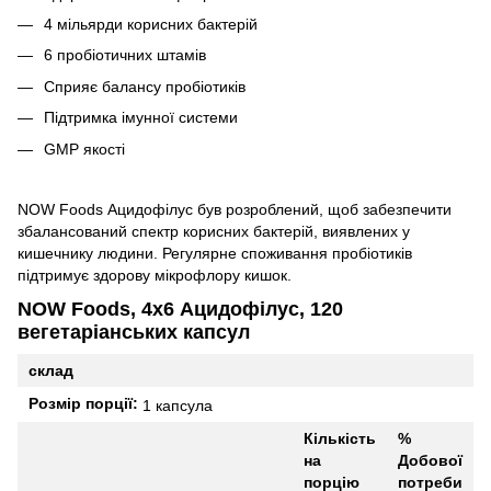
4 мільярди корисних бактерій
6 пробіотичних штамів
Сприяє балансу пробіотиків
Підтримка імунної системи
GMP якості
NOW Foods Ацидофілус був розроблений, щоб забезпечити
збалансований спектр корисних бактерій, виявлених у
кишечнику людини.
Регулярне споживання пробіотиків
підтримує здорову мікрофлору кишок.
NOW Foods, 4x6 Ацидофілус, 120
вегетаріанських капсул
склад
Розмір порції:
1 капсула
Кількість
%
на
Добової
порцію
потреби