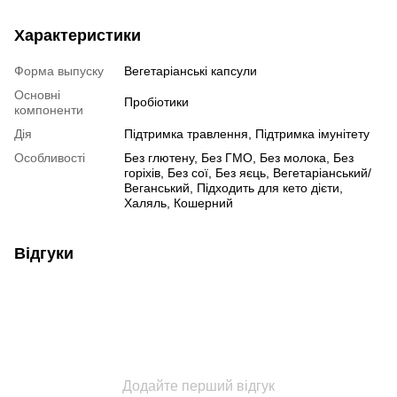
Характеристики
Форма выпуску
Вегетаріанські капсули
Основні
Пробіотики
компоненти
Дія
Підтримка травлення, Підтримка імунітету
Особливості
Без глютену, Без ГМО, Без молока, Без
горіхів, Без сої, Без яєць, Вегетаріанський/
Веганський, Підходить для кето дієти,
Халяль, Кошерний
Відгуки
Додайте перший відгук