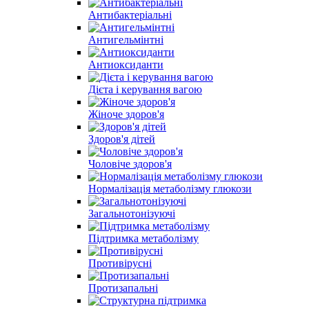
Антибактеріальні
Антигельмінтні
Антиоксиданти
Дієта і керування вагою
Жіноче здоров'я
Здоров'я дітей
Чоловіче здоров'я
Нормалізація метаболізму глюкози
Загальнотонізуючі
Підтримка метаболізму
Противірусні
Протизапальні