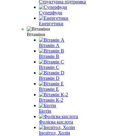
Структурна підтримка
Суперфуди
Енергетики
Вітаміни
Вітамін A
Вітамін B
Вітамін С
Вітамін D
Вітамін E
Вітамін К-2
Біотін
Фолієва кислота
Інозітол, Холін