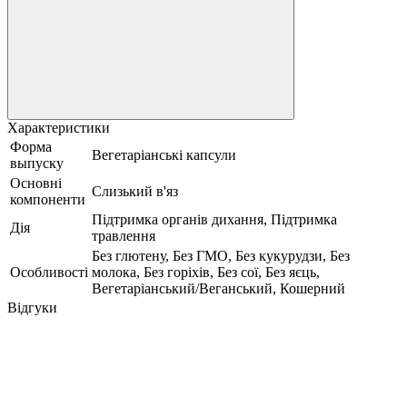
Характеристики
Форма
Вегетаріанські капсули
выпуску
Основні
Слизький в'яз
компоненти
Підтримка органів дихання, Підтримка
Дія
травлення
Без глютену, Без ГМО, Без кукурудзи, Без
Особливості
молока, Без горіхів, Без сої, Без яєць,
Вегетаріанський/Веганський, Кошерний
Відгуки