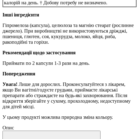
калорій на день.
† Добову потребу не визначено.
Інші інгредієнти
Гіпромелоза (капсула), целюлоза та магнію стеарат (рослинне
джерело).
При виробництві не використовуються дріжджі,
пшениця, глютен, соя, кукурудза, молоко, яйця, риба,
ракоподібні та горіхи.
Рекомендації щодо застосування
Приймати по 2 капсули 1-3 рази на день.
Попередження
Увага!
Лише для дорослих.
Проконсультуйтеся з лікарем,
якщо Ви вагітні/годуєте грудьми, приймаєте лікарські
препарати або страждаєте на будь-які захворювання.
Після
відкриття зберігайте у сухому, прохолодному, недоступному
для дітей місці.
У цьому продукті можлива природна зміна кольору.
Опис