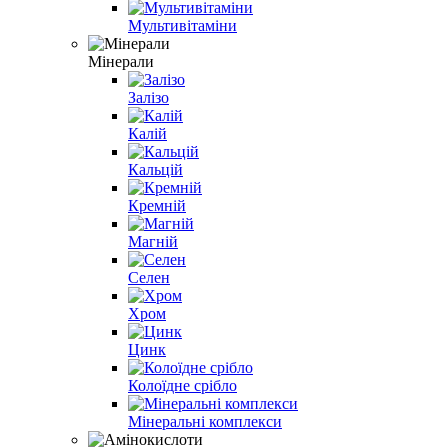
Мультивітаміни
Мінерали
Залізо
Калій
Кальцій
Кремній
Магній
Селен
Хром
Цинк
Колоїдне срібло
Мінеральні комплекси