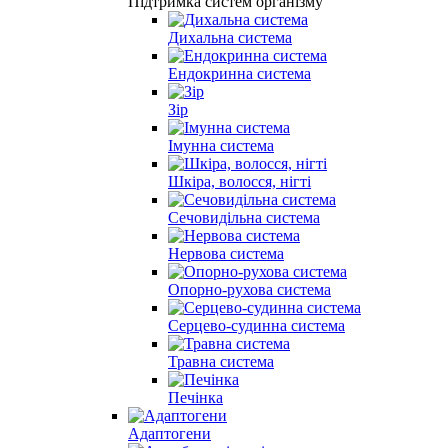
Підтримка систем організму
Дихальна система
Ендокринна система
Зір
Імунна система
Шкіра, волосся, нігті
Сечовидільна система
Нервова система
Опорно-рухова система
Серцево-судинна система
Травна система
Печінка
Адаптогени