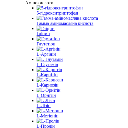
Амінокислоти
5-гідрокситриптофан
Гамма-аміномасляна кислота
Гліцин
Глутатіон
L-Аргінін
L-Глутамін
L-Карнітін
L-Карнозін
L-Орнітін
L-Лізін
L-Метіонін
L-Пролін