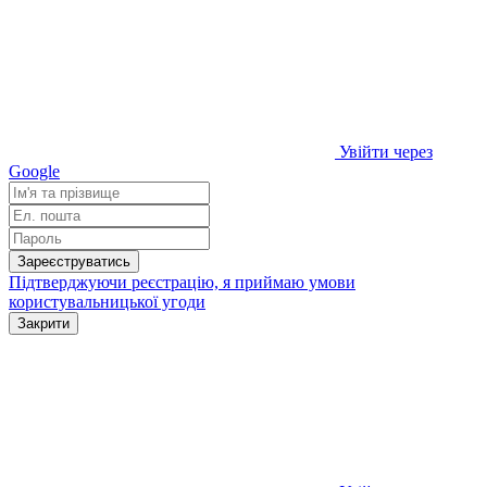
Увійти через
Google
Зареєструватись
Підтверджуючи реєстрацію, я приймаю умови
користувальницької угоди
Закрити