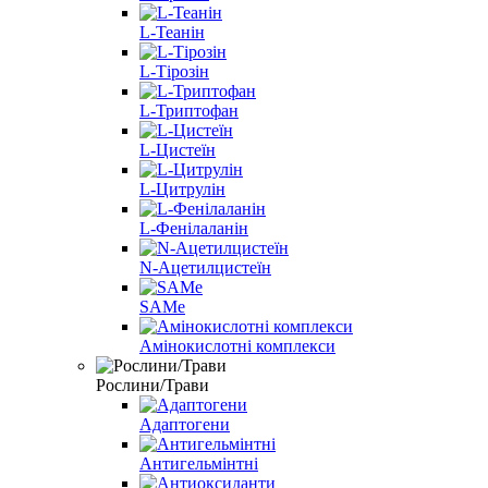
L-Теанін
L-Тірозін
L-Триптофан
L-Цистеїн
L-Цитрулін
L-Фенілаланін
N-Ацетилцистеїн
SAMe
Амінокислотні комплекси
Рослини/Трави
Адаптогени
Антигельмінтні