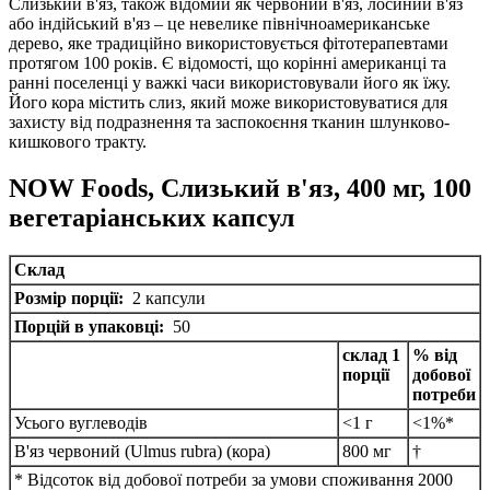
Слизький в'яз, також відомий як червоний в'яз, лосиний в'яз
або індійський в'яз – це невелике північноамериканське
дерево, яке традиційно використовується фітотерапевтами
протягом 100 років.
Є відомості, що корінні американці та
ранні поселенці у важкі часи використовували його як їжу.
Його кора містить слиз, який може використовуватися для
захисту від подразнення та заспокоєння тканин шлунково-
кишкового тракту.
NOW Foods, Слизький в'яз, 400 мг, 100
вегетаріанських капсул
Склад
Розмір порції:
2 капсули
Порцій в упаковці:
50
склад 1
% від
порції
добової
потреби
Усього вуглеводів
<1 г
<1%*
В'яз червоний (Ulmus rubra) (кора)
800 мг
†
* Відсоток від добової потреби за умови споживання 2000