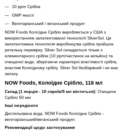
10 ppm Срібла
GMP якості
Вегетаріанський / веганський продукт
NOW Foods Колоїдне Срібло виробляється у США з
використанням запатентованої технології SilverSol.
Ця
запатентована технологія виробництва срібла пройшла
ретельну перевірку.
Silver Sol складається тільки з
елементарного срібла (10 ppm/частинок на мільйон) та
очищеної води, зберігаючи характерні властивості срібла,
властиві Колоїдному сріблу.
Silver Sol безбарвний і не має
запаху.
NOW Foods, Колоїдне Срібло, 118 мл
Склад (1 порція - 10 спреїв/5 мл міститься):
Очищене
Срібло 50 мкг
Інші інгредієнти
Дистильована вода.
NOW Foods Колоїдне Срібло -
вегетаріанський/веганський продукт.
Рекомендації щодо застосування