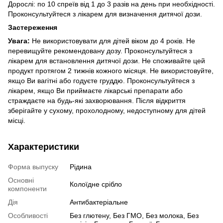
Дорослі: по 10 спреїв від 1 до 3 разів на день при необхідності.
Проконсультуйтеся з лікарем для визначення дитячої дози.
Застереження
Увага:
Не використовувати для дітей віком до 4 років.
Не
перевищуйте рекомендовану дозу.
Проконсультуйтеся з
лікарем для встановлення дитячої дози.
Не споживайте цей
продукт протягом 2 тижнів кожного місяця.
Не використовуйте,
якщо Ви вагітні або годуєте груддю.
Проконсультуйтеся з
лікарем, якщо Ви приймаєте лікарські препарати або
страждаєте на будь-які захворювання.
Після відкриття
зберігайте у сухому, прохолодному, недоступному для дітей
місці.
Характеристики
Форма выпуску
Рідина
Основні
Колоїдне срібло
компоненти
Дія
Антибактеріальне
Особливості
Без глютену, Без ГМО, Без молока, Без