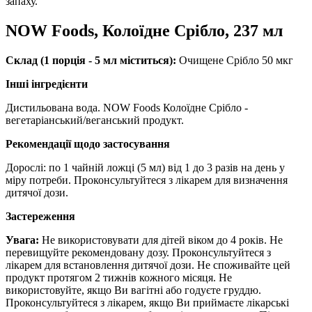
запаху.
NOW Foods, Колоїдне Срібло, 237 мл
Склад (1 порція - 5 мл міститься):
Очищене Срібло 50 мкг
Інші інгредієнти
Дистильована вода.
NOW Foods Колоїдне Срібло -
вегетаріанський/веганський продукт.
Рекомендації щодо застосування
Дорослі: по 1 чайній ложці (5 мл) від 1 до 3 разів на день у
міру потреби.
Проконсультуйтеся з лікарем для визначення
дитячої дози.
Застереження
Увага:
Не використовувати для дітей віком до 4 років.
Не
перевищуйте рекомендовану дозу.
Проконсультуйтеся з
лікарем для встановлення дитячої дози.
Не споживайте цей
продукт протягом 2 тижнів кожного місяця.
Не
використовуйте, якщо Ви вагітні або годуєте груддю.
Проконсультуйтеся з лікарем, якщо Ви приймаєте лікарські