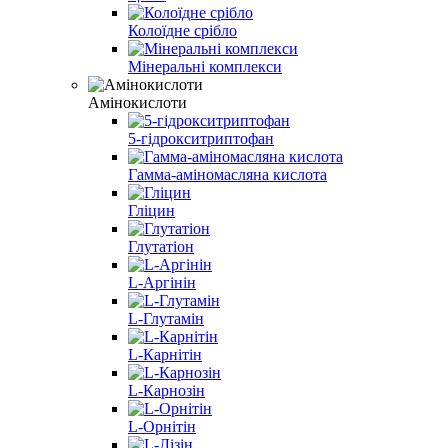
Колоїдне срібло
Мінеральні комплекси
Амінокислоти
5-гідрокситриптофан
Гамма-аміномасляна кислота
Гліцин
Глутатіон
L-Аргінін
L-Глутамін
L-Карнітін
L-Карнозін
L-Орнітін