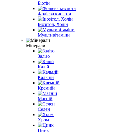
Біотін
Фолієва кислота
Інозітол, Холін
Мультивітаміни
Мінерали
Залізо
Калій
Кальцій
Кремній
Магній
Селен
Хром
Цинк