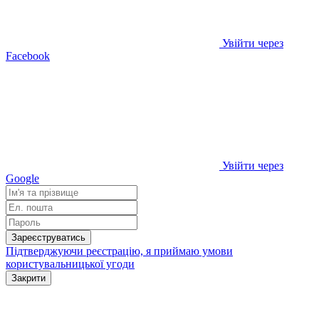
Увійти через
Facebook
Увійти через
Google
Зареєструватись
Підтверджуючи реєстрацію, я приймаю умови
користувальницької угоди
Закрити