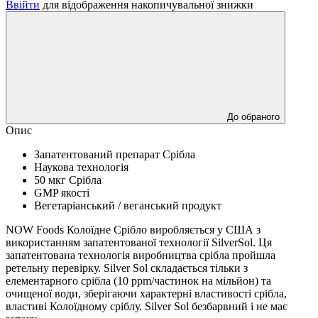
Ввійти
для відображення накопичувальної знижки
До обраного
Опис
Запатентований препарат Срібла
Наукова технологія
50 мкг Срібла
GMP якості
Вегетаріанський / веганський продукт
NOW Foods Колоїдне Срібло виробляється у США з
використанням запатентованої технології SilverSol.
Ця
запатентована технологія виробництва срібла пройшла
ретельну перевірку.
Silver Sol складається тільки з
елементарного срібла (10 ppm/частинок на мільйон) та
очищеної води, зберігаючи характерні властивості срібла,
властиві Колоїдному сріблу.
Silver Sol безбарвний і не має