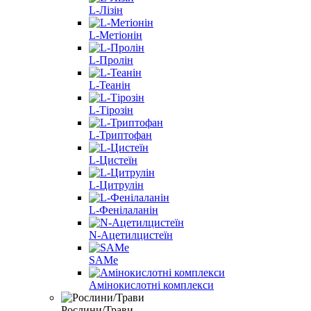
L-Лізін
L-Метіонін
L-Пролін
L-Теанін
L-Тірозін
L-Триптофан
L-Цистеїн
L-Цитрулін
L-Фенілаланін
N-Ацетилцистеїн
SAMe
Амінокислотні комплекси
Рослини/Трави