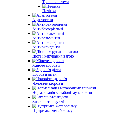
Травна система
Печінка
Адаптогени
Антибактеріальні
Антигельмінтні
Антиоксиданти
Дієта і керування вагою
Жіноче здоров'я
Здоров'я дітей
Чоловіче здоров'я
Нормалізація метаболізму глюкози
Загальнотонізуючі
Підтримка метаболізму