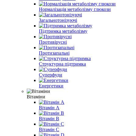
Нормалізація метаболізму глюкози
Загальнотонізуючі
Підтримка метаболізму
Противірусні
Протизапальні
Структурна підтримка
Суперфуди
Енергетики
Вітаміни
Вітамін A
Вітамін B
Вітамін С