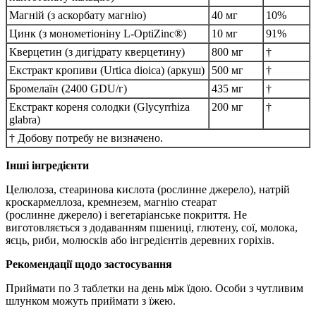
Магній (з аскорбату магнію)
40 мг
10%
Цинк (з монометіоніну L-OptiZinc®)
10 мг
91%
Кверцетин (з дигідрату кверцетину)
800 мг
†
Екстракт кропиви (Urtica dioica) (аркуш)
500 мг
†
Бромелаїн (2400 GDU/г)
435 мг
†
Екстракт кореня солодки (Glycyrrhiza
200 мг
†
glabra)
† Добову потребу не визначено.
Інші інгредієнти
Целюлоза, стеаринова кислота (рослинне джерело), ​​натрій
кроскармеллоза, кремнезем, магнію стеарат
(рослинне джерело) і вегетаріанське покриття.
Не
виготовляється з додаванням пшениці, глютену, сої, молока,
яєць, риби, молюсків або інгредієнтів деревних горіхів.
Рекомендації щодо застосування
Приймати по 3 таблетки на день між їдою.
Особи з чутливим
шлунком можуть приймати з їжею.