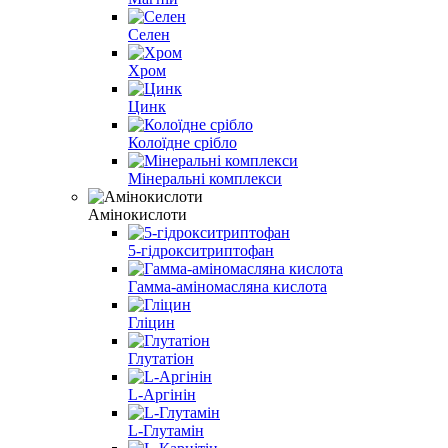
Селен
Хром
Цинк
Колоїдне срібло
Мінеральні комплекси
Амінокислоти
5-гідрокситриптофан
Гамма-аміномасляна кислота
Гліцин
Глутатіон
L-Аргінін
L-Глутамін