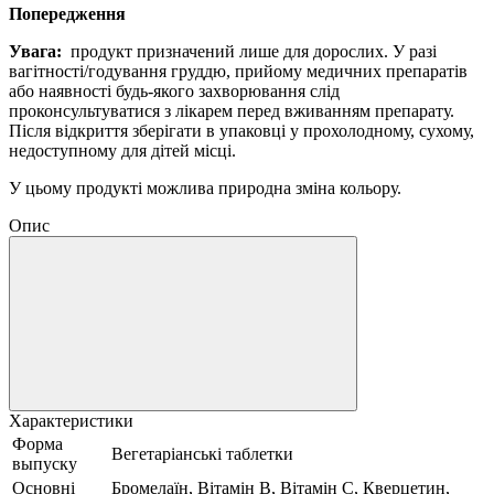
Попередження
Увага:
продукт призначений лише для дорослих.
У разі
вагітності/годування груддю, прийому медичних препаратів
або наявності будь-якого захворювання слід
проконсультуватися з лікарем перед вживанням препарату.
Після відкриття зберігати в упаковці у прохолодному, сухому,
недоступному для дітей місці.
У цьому продукті можлива природна зміна кольору.
Опис
Характеристики
Форма
Вегетаріанські таблетки
выпуску
Основні
Бромелаїн, Вітамін B, Вітамін C, Кверцетин,