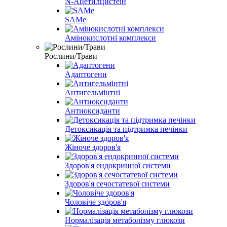
N-Ацетилцистеїн
SAMe
Амінокислотні комплекси
Рослини/Трави
Адаптогени
Антигельмінтні
Антиоксиданти
Детоксикація та підтримка печінки
Жіноче здоров'я
Здоров'я ендокринної системи
Здоров'я сечостатевої системи
Чоловіче здоров'я
Нормалізація метаболізму глюкози