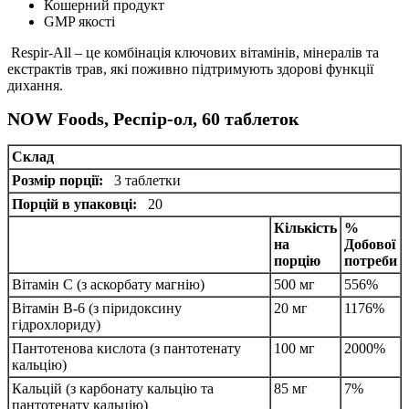
Кошерний продукт
GMP якості
Respir-All – це комбінація ключових вітамінів, мінералів та
екстрактів трав, які поживно підтримують здорові функції
дихання.
NOW Foods, Респір-ол, 60 таблеток
Склад
Розмір порції:
3 таблетки
Порцій в упаковці:
20
Кількість
%
на
Добової
порцію
потреби
Вітамін С (з аскорбату магнію)
500 мг
556%
Вітамін B-6 (з піридоксину
20 мг
1176%
гідрохлориду)
Пантотенова кислота (з пантотенату
100 мг
2000%
кальцію)
Кальцій (з карбонату кальцію та
85 мг
7%
пантотенату кальцію)