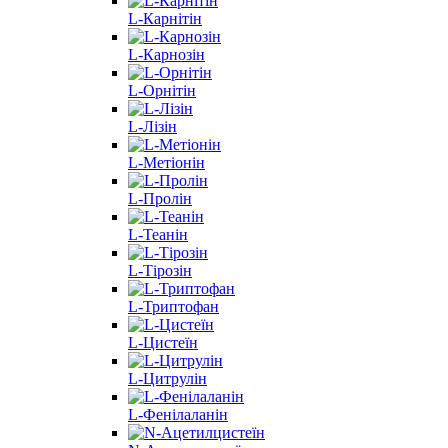
L-Карнітін
L-Карнозін
L-Орнітін
L-Лізін
L-Метіонін
L-Пролін
L-Теанін
L-Тірозін
L-Триптофан
L-Цистеїн
L-Цитрулін
L-Фенілаланін