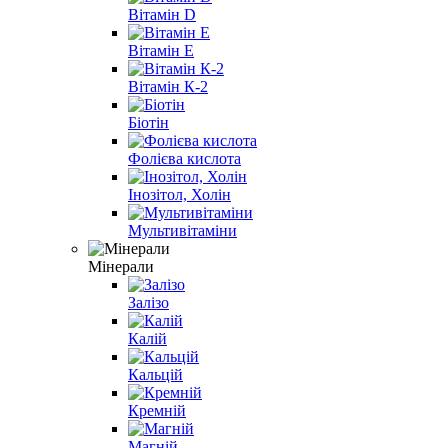
Вітамін D
Вітамін E
Вітамін К-2
Біотін
Фолієва кислота
Інозітол, Холін
Мультивітаміни
Мінерали
Залізо
Калій
Кальцій
Кремній
Магній