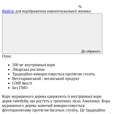
%
Ввійти
для відображення накопичувальної знижки
До обраного
Опис
500 мг внутрішньої кори
Лікарська рослина
Традиційно використовується протягом століть
Вегетаріанський / веганський продукт
GMP якості
Без ГМО
Кору мурашиного дерева одержують із внутрішньої кори
дерев табебуйя, що ростуть у тропічних лісах Амазонки.
Кора
мурашиного дерева зазвичай використовується
фітотерапевтами протягом багатьох століть.
Це традиційне