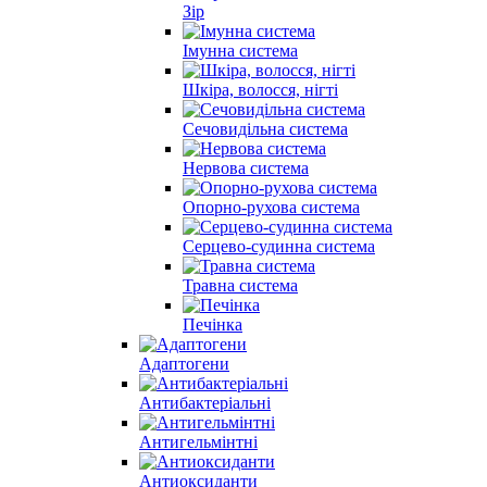
Зір
Імунна система
Шкіра, волосся, нігті
Сечовидільна система
Нервова система
Опорно-рухова система
Серцево-судинна система
Травна система
Печінка
Адаптогени
Антибактеріальні
Антигельмінтні
Антиоксиданти