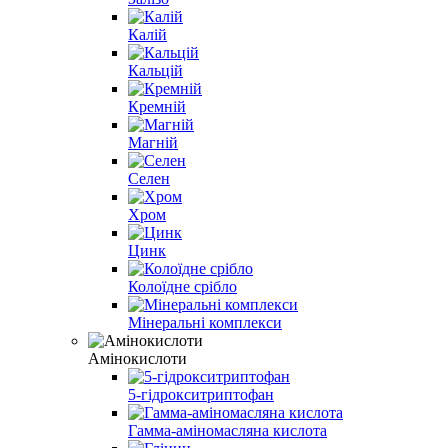
Калій
Кальцій
Кремній
Магній
Селен
Хром
Цинк
Колоїдне срібло
Мінеральні комплекси
Амінокислоти
5-гідрокситриптофан
Гамма-аміномасляна кислота