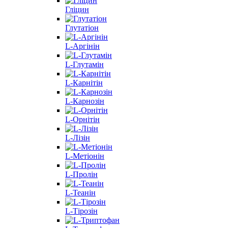
Гліцин
Глутатіон
L-Аргінін
L-Глутамін
L-Карнітін
L-Карнозін
L-Орнітін
L-Лізін
L-Метіонін
L-Пролін
L-Теанін
L-Тірозін