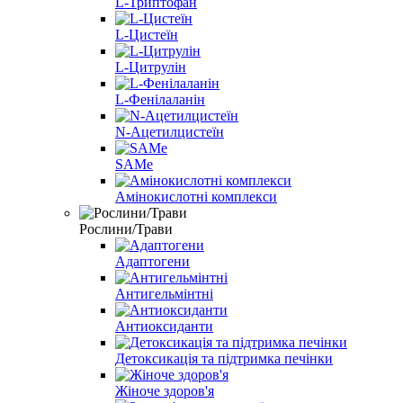
L-Триптофан
L-Цистеїн
L-Цитрулін
L-Фенілаланін
N-Ацетилцистеїн
SAMe
Амінокислотні комплекси
Рослини/Трави
Адаптогени
Антигельмінтні
Антиоксиданти
Детоксикація та підтримка печінки
Жіноче здоров'я