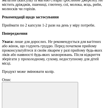
Желатин (капсула) та магнію стеарат (рослинне джерело).
Не
містить дріжджів, пшениці, глютену, сої, молока, яєць, риби,
молюсків чи горіхів.
Рекомендації щодо застосування
Приймати по 2 капсули 1-2 рази на день у міру потреби.
Попередження
Увага:
лише для дорослих.
Не рекомендується для вагітних
або жінок, що годують груддю.
Перед початком прийому
проконсультуйтеся зі своїм лікарем у разі прийому будь-яких
ліків або наявності будь-яких захворювань. Після відкриття
зберігати у прохолодному, сухому, недоступному для дітей
місці.
Продукт може змінювати колір.
Опис