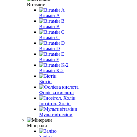
Вітаміни
Вітамін A
Вітамін B
Вітамін С
Вітамін D
Вітамін E
Вітамін К-2
Біотін
Фолієва кислота
Інозітол, Холін
Мультивітаміни
Мінерали
Залізо