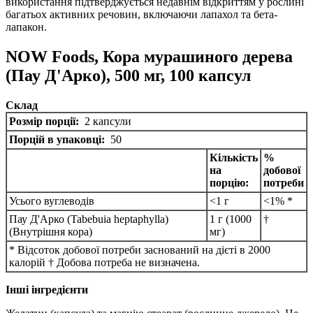
використання підтверджується недавнім відкриттям у рослині
багатьох активних речовин, включаючи лапахол та бета-
лапакон.
NOW Foods, Кора мурашиного дерева
(Пау Д'Арко), 500 мг, 100 капсул
Склад
Розмір порції:
2 капсули
Порцій в упаковці:
50
Кількість
%
на
добової
порцію:
потреби
Усього вуглеводів
<1 г
<1% *
Пау Д'Арко (Tabebuia heptaphylla)
1 г (1000
†
(Внутрішня кора)
мг)
* Відсоток добової потреби заснований на дієті в 2000
калорій † Добова потреба не визначена.
Інші інгредієнти