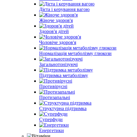
Дієта і керування вагою
Жіноче здоров'я
Здоров'я дітей
Чоловіче здоров'я
Нормалізація метаболізму глюкози
Загальнотонізуючі
Підтримка метаболізму
Противірусні
Протизапальні
Структурна підтримка
Суперфуди
Енергетики