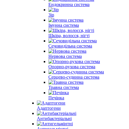
Ендокринна система
Зір
Імунна система
Шкіра, волосся, нігті
Сечовидільна система
Нервова система
Опорно-рухова система
Серцево-судинна система
Травна система
Печінка
Адаптогени
Антибактеріальні
Антигельмінтні