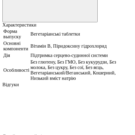
Характеристики
Форма
Вегетаріанські таблетки
выпуску
Основні
Вітамін B, Піридоксину гідрохлорид
компоненти
Дія
Підтримка серцево-судинної системи
Без глютену, Без ГМО, Без кукурудзи, Без
молока, Без цукру, Без сої, Без яєць,
Особливості
Вегетаріанський/Веганський, Кошерний,
Низький вміст натрію
Відгуки