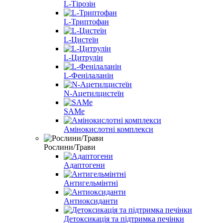
L-Тірозін
L-Триптофан
L-Цистеїн
L-Цитрулін
L-Фенілаланін
N-Ацетилцистеїн
SAMe
Амінокислотні комплекси
Рослини/Трави
Адаптогени
Антигельмінтні
Антиоксиданти
Детоксикація та підтримка печінки