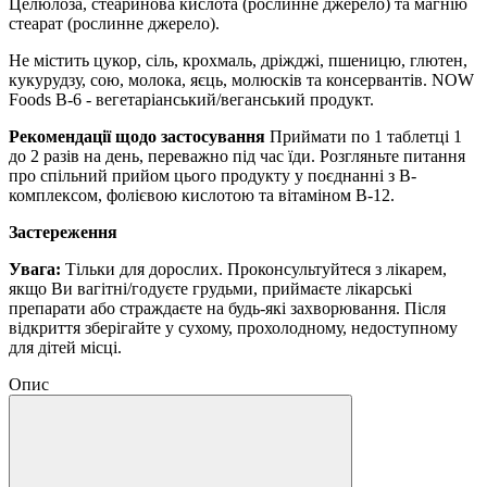
Целюлоза, стеаринова кислота (рослинне джерело) та магнію
стеарат (рослинне джерело).
Не містить цукор, сіль, крохмаль, дріжджі, пшеницю, глютен,
кукурудзу, сою, молока, яєць, молюсків та консервантів.
NOW
Foods B-6 - вегетаріанський/веганський продукт.
Рекомендації щодо застосування
Приймати по 1 таблетці 1
до 2 разів на день, переважно під час їди.
Розгляньте питання
про спільний прийом цього продукту у поєднанні з B-
комплексом, фолієвою кислотою та вітаміном В-12.
Застереження
Увага:
Тільки для дорослих.
Проконсультуйтеся з лікарем,
якщо Ви вагітні/годуєте грудьми, приймаєте лікарські
препарати або страждаєте на будь-які захворювання.
Після
відкриття зберігайте у сухому, прохолодному, недоступному
для дітей місці.
Опис