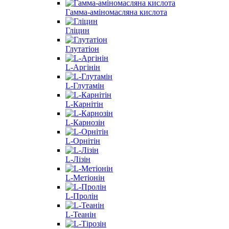
Гамма-аміномасляна кислота
Гліцин
Глутатіон
L-Аргінін
L-Глутамін
L-Карнітін
L-Карнозін
L-Орнітін
L-Лізін
L-Метіонін
L-Пролін
L-Теанін