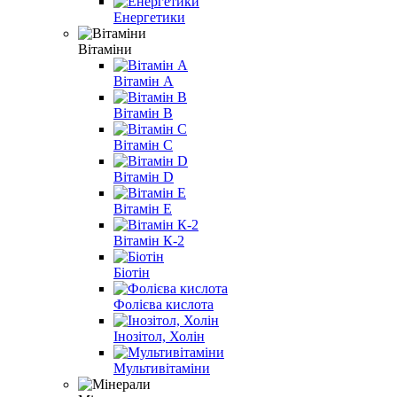
Енергетики
Вітаміни
Вітамін A
Вітамін B
Вітамін С
Вітамін D
Вітамін E
Вітамін К-2
Біотін
Фолієва кислота
Інозітол, Холін
Мультивітаміни