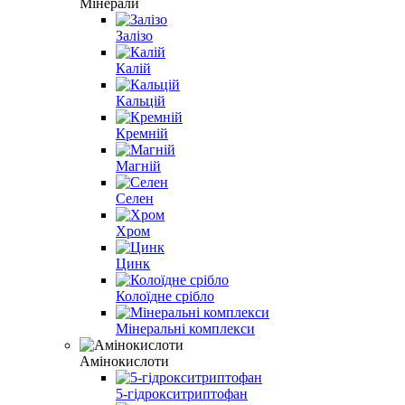
Мінерали
Залізо
Калій
Кальцій
Кремній
Магній
Селен
Хром
Цинк
Колоїдне срібло
Мінеральні комплекси
Амінокислоти
5-гідрокситриптофан