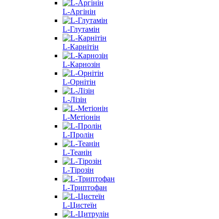
L-Аргінін
L-Глутамін
L-Карнітін
L-Карнозін
L-Орнітін
L-Лізін
L-Метіонін
L-Пролін
L-Теанін
L-Тірозін
L-Триптофан
L-Цистеїн