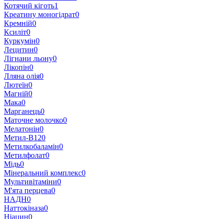
Котячий кіготь
1
Креатину моногідрат
0
Кремній
0
Ксиліт
0
Куркумін
0
Лецитин
0
Лігнани льону
0
Лікопін
0
Лляна олія
0
Лютеїн
0
Магній
0
Мака
0
Марганець
0
Маточне молочко
0
Мелатонін
0
Метил-В12
0
Метилкобаламін
0
Метилфолат
0
Мідь
0
Мінеральний комплекс
0
Мультивітаміни
0
М'ята перцева
0
НАДН
0
Наттокіназа
0
Ніацин
0