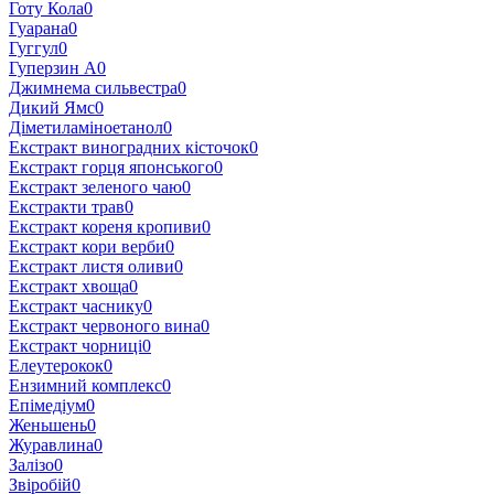
Готу Кола
0
Гуарана
0
Гуггул
0
Гуперзин А
0
Джимнема сильвестра
0
Дикий Ямс
0
Діметиламіноетанол
0
Екстракт виноградних кісточок
0
Екстракт горця японського
0
Екстракт зеленого чаю
0
Екстракти трав
0
Екстракт кореня кропиви
0
Екстракт кори верби
0
Екстракт листя оливи
0
Екстракт хвоща
0
Екстракт часнику
0
Екстракт червоного вина
0
Екстракт чорниці
0
Елеутерокок
0
Ензимний комплекс
0
Епімедіум
0
Женьшень
0
Журавлина
0
Залізо
0
Звіробій
0