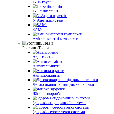
L-Цитрулін
L-Фенілаланін
N-Ацетилцистеїн
SAMe
Амінокислотні комплекси
Рослини/Трави
Адаптогени
Антигельмінтні
Антиоксиданти
Детоксикація та підтримка печінки
Жіноче здоров'я
Здоров'я ендокринної системи
Здоров'я сечостатевої системи