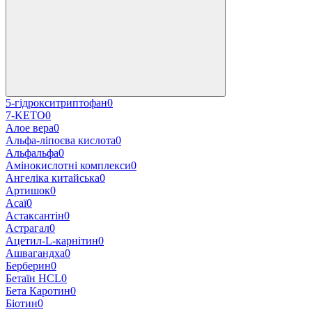
5-гідрокситриптофан
0
7-KETO
0
Алое вера
0
Альфа-ліпоєва кислота
0
Альфальфа
0
Амінокислотні комплекси
0
Ангеліка китайська
0
Артишок
0
Асаї
0
Астаксантін
0
Астрагал
0
Ацетил-L-карнітин
0
Ашвагандха
0
Берберин
0
Бетаїн HCL
0
Бета Каротин
0
Біотин
0