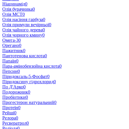
Ніацинамід
0
Олія бурачника
0
Олія МСТ
0
Олія насіння гарбуза
0
Олія примули вечірньої
0
Олія чайного дерева
0
Олія чорного кмину
0
Омега-3
0
Орегано
0
Пажитник
0
Пантотенова кислота
0
Папаїн
0
Пара-амінобензойна кислота
0
Пепсин
0
Піридоксаль-5-Фосфат
0
Піридоксину гідрохлорид
0
По Д'Арко
0
Подорожник
0
Пробіотики
0
Прогестерон натуральний
0
Протеїн
0
Рейші
0
Релора
0
Ресвератрол
0
Родіола
0