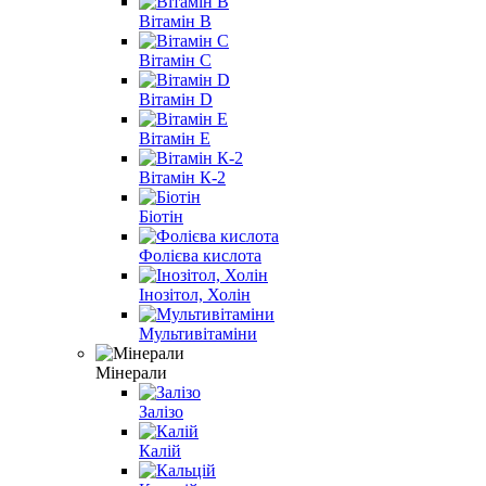
Вітамін B
Вітамін С
Вітамін D
Вітамін E
Вітамін К-2
Біотін
Фолієва кислота
Інозітол, Холін
Мультивітаміни
Мінерали
Залізо
Калій