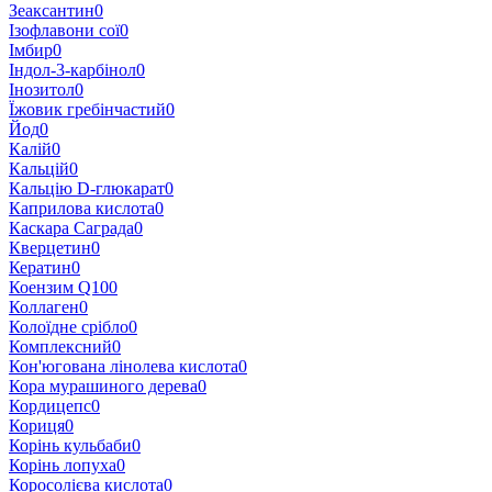
Зеаксантин
0
Ізофлавони сої
0
Імбир
0
Індол-3-карбінол
0
Інозитол
0
Їжовик гребінчастий
0
Йод
0
Калій
0
Кальцій
0
Кальцію D-глюкарат
0
Каприлова кислота
0
Каскара Саграда
0
Кверцетин
0
Кератин
0
Коензим Q10
0
Коллаген
0
Колоїдне срібло
0
Комплексний
0
Кон'югована лінолева кислота
0
Кора мурашиного дерева
0
Кордицепс
0
Кориця
0
Корінь кульбаби
0
Корінь лопуха
0
Коросолієва кислота
0