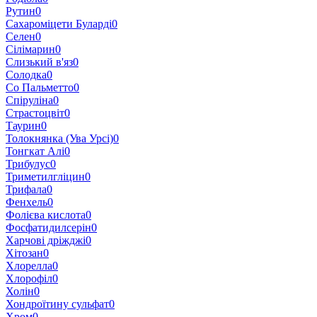
Рутин
0
Сахароміцети Буларді
0
Селен
0
Сілімарин
0
Слизький в'яз
0
Солодка
0
Со Пальметто
0
Спіруліна
0
Страстоцвіт
0
Таурин
0
Толокнянка (Ува Урсі)
0
Тонгкат Алі
0
Трибулус
0
Триметилгліцин
0
Трифала
0
Фенхель
0
Фолієва кислота
0
Фосфатидилсерін
0
Харчові дріжджі
0
Хітозан
0
Хлорелла
0
Хлорофіл
0
Холін
0
Хондроїтину сульфат
0
Хром
0