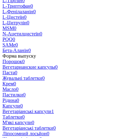
L-Тірозін
0
L-Триптофан
0
L-Фенілаланін
0
L-Цистеїн
0
L-Цитрулін
0
MSM
0
N-Ацетилцистеїн
0
PQQ
0
SAMe
0
Бета-Аланін
0
Форма выпуску
Порошок
0
Вегетарианские капсулы
0
Паста
0
Жувальні таблетки
0
Крем
0
Масло
0
Пастилки
0
Рідина
0
Капсули
0
Вегетаріанські капсули
1
Таблетки
0
М'які капсули
0
Вегетаріанські таблетки
0
Ліпосомний лосьйон
0