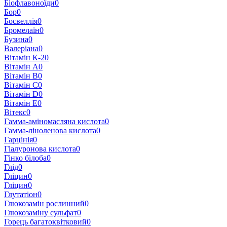
Біофлавоноїди
0
Бор
0
Босвеллія
0
Бромелаїн
0
Бузина
0
Валеріана
0
Вітамін К-2
0
Вітамін A
0
Вітамін B
0
Вітамін C
0
Вітамін D
0
Вітамін E
0
Вітекс
0
Гамма-аміномасляна кислота
0
Гамма-ліноленова кислота
0
Гарцінія
0
Гіалуронова кислота
0
Гінко білоба
0
Глід
0
Гліцин
0
Гліцин
0
Глутатіон
0
Глюкозамін рослинний
0
Глюкозаміну сульфат
0
Горець багатоквітковий
0