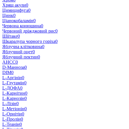
Хрящ акули
0
Цимицифуга
0
Цинк
0
Ціанокобаламін
0
Червона конюшина
0
Червоний дріжджовий рис
0
Шіїтаке
0
Шкаралупа чорного горіха
0
Яблучна клітковина
0
Яблучний оцет
0
Яблучний пектин
0
AHCC
0
D-Манноза
0
DIM
0
L-Аргінін
0
L-Глутамін
0
L-ДОФА
0
L-Карнітин
0
L-Карнозін
0
L-Лізін
0
L-Метіонін
0
L-Орнітін
0
L-Пролін
0
L-Теанін
0