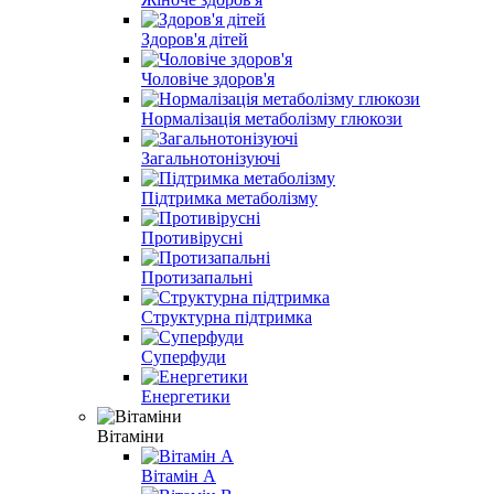
Здоров'я дітей
Чоловіче здоров'я
Нормалізація метаболізму глюкози
Загальнотонізуючі
Підтримка метаболізму
Противірусні
Протизапальні
Структурна підтримка
Суперфуди
Енергетики
Вітаміни
Вітамін A