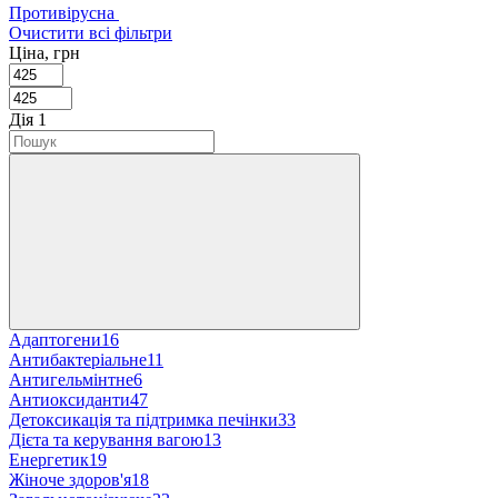
Противірусна
Очистити всі фільтри
Ціна, грн
Дія
‍
1
Адаптогени
16
Антибактеріальне
11
Антигельмінтне
6
Антиоксиданти
47
Детоксикація та підтримка печінки
33
Дієта та керування вагою
13
Енергетик
19
Жіноче здоров'я
18