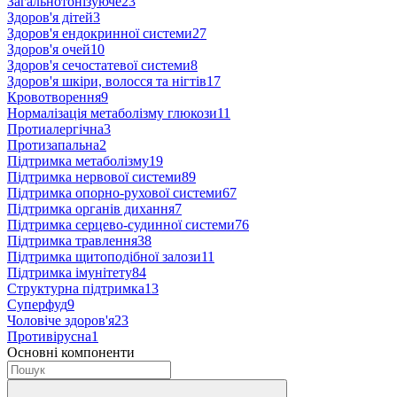
Загальнотонізуюче
23
Здоров'я дітей
3
Здоров'я ендокринної системи
27
Здоров'я очей
10
Здоров'я сечостатевої системи
8
Здоров'я шкіри, волосся та нігтів
17
Кровотворення
9
Нормалізація метаболізму глюкози
11
Протиалергічна
3
Протизапальна
2
Підтримка метаболізму
19
Підтримка нервової системи
89
Підтримка опорно-рухової системи
67
Підтримка органів дихання
7
Підтримка серцево-судинної системи
76
Підтримка травлення
38
Підтримка щитоподібної залози
11
Підтримка імунітету
84
Структурна підтримка
13
Суперфуд
9
Чоловіче здоров'я
23
Противірусна
1
Основні компоненти