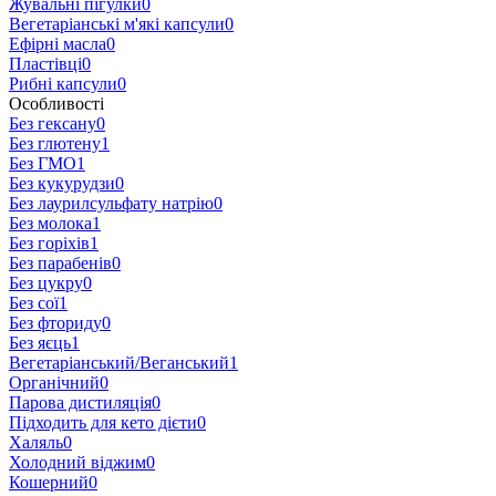
Жувальні пігулки
0
Вегетаріанські м'які капсули
0
Ефірні масла
0
Пластівці
0
Рибні капсули
0
Особливості
Без гексану
0
Без глютену
1
Без ГМО
1
Без кукурудзи
0
Без лаурилсульфату натрію
0
Без молока
1
Без горіхів
1
Без парабенів
0
Без цукру
0
Без сої
1
Без фториду
0
Без яєць
1
Вегетаріанський/Веганський
1
Органічний
0
Парова дистиляція
0
Підходить для кето дієти
0
Халяль
0
Холодний віджим
0
Кошерний
0