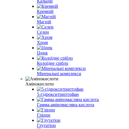
Кальцій
Кремній
Магній
Селен
Хром
Цинк
Колоїдне срібло
Мінеральні комплекси
Амінокислоти
5-гідрокситриптофан
Гамма-аміномасляна кислота
Гліцин
Глутатіон