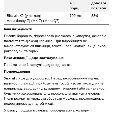
в 1
добової
порції
потреби
Вітамін К2 (у вигляді
100 мкг
83%
менахінону-7) (МК-7) (MenaQ7)
Інші інгредієнти
Рисове борошно, гіпромелоза (целюлозна капсула), аскорбіл
пальмітат та діоксид кремнію.
При виробництві не
використовуються пшениця, глютен, соя, молоко, яйця, риба,
ракоподібні та горіхи.
Рекомендації щодо застосування
Приймати по 1 капсулі щодня під час їжі.
Попередження
Увага!
Лише для дорослих.
Перед застосуванням під час
вагітності, лактації, прийому ліків (особливо антикоагулянтів,
наприклад, варфарину, кумадину, гепарину) або за наявності
будь-яких захворювань слід проконсультуватися з лікарем.
Після розкриття упаковки зберігати у сухому, прохолодному,
недоступному для дітей місці.
У цьому продукті можлива природна зміна кольору.