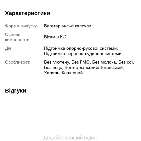
Характеристики
Форма выпуску
Вегетаріанські капсули
Основні
Вітамін К-2
компоненти
Дія
Підтримка опорно-рухової системи,
Підтримка серцево-судинної системи
Особливості
Без глютену, Без ГМО, Без молока, Без сої,
Без яєць, Вегетаріанський/Веганський,
Халяль, Кошерний
Відгуки
Додайте перший відгук