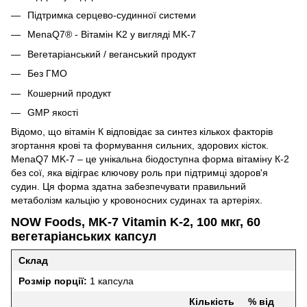
Підтримка серцево-судинної системи
MenaQ7® - Вітамін K2 у вигляді MK-7
Вегетаріанський / веганський продукт
Без ГМО
Кошерний продукт
GMP якості
Відомо, що вітамін К відповідає за синтез кількох факторів
згортання крові та формування сильних, здорових кісток.
MenaQ7 MK-7 – це унікальна біодоступна форма вітаміну К-2
без сої, яка відіграє ключову роль при підтримці здоров'я
судин.
Ця форма здатна забезпечувати правильний
метаболізм кальцію у кровоносних судинах та артеріях.
NOW Foods, MK-7 Vitamin K-2, 100 мкг, 60
вегетаріанських капсул
Склад
Розмір порції:
1 капсула
Кількість
% від