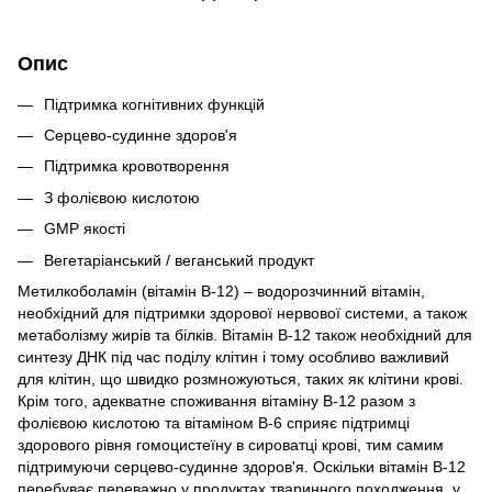
Опис
Підтримка когнітивних функцій
Серцево-судинне здоров'я
Підтримка кровотворення
З фолієвою кислотою
GMP якості
Вегетаріанський / веганський продукт
Метилкоболамін (вітамін B-12) – водорозчинний вітамін,
необхідний для підтримки здорової нервової системи, а також
метаболізму жирів та білків.
Вітамін B-12 також необхідний для
синтезу ДНК під час поділу клітин і тому особливо важливий
для клітин, що швидко розмножуються, таких як клітини крові.
Крім того, адекватне споживання вітаміну B-12 разом з
фолієвою кислотою та вітаміном B-6 сприяє підтримці
здорового рівня гомоцистеїну в сироватці крові, тим самим
підтримуючи серцево-судинне здоров'я.
Оскільки вітамін B-12
перебуває переважно у продуктах тваринного походження, у