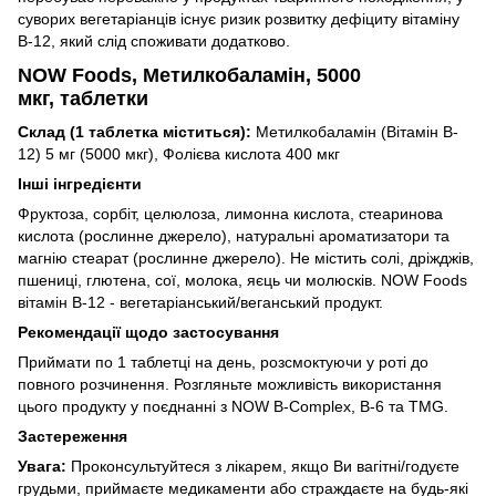
суворих вегетаріанців існує ризик розвитку дефіциту вітаміну
B-12, який слід споживати додатково.
NOW Foods, Метилкобаламін, 5000
мкг, таблетки
Склад (1 таблетка міститься):
Метилкобаламін (Вітамін B-
12) 5 мг (5000 мкг), Фолієва кислота 400 мкг
Інші інгредієнти
Фруктоза, сорбіт, целюлоза, лимонна кислота, стеаринова
кислота (рослинне джерело), ​​натуральні ароматизатори та
магнію стеарат (рослинне джерело).
Не містить солі, дріжджів,
пшениці, глютена, сої, молока, яєць чи молюсків.
NOW Foods
вітамін B-12 - вегетаріанський/веганський продукт.
Рекомендації щодо застосування
Приймати по 1 таблетці на день, розсмоктуючи у роті до
повного розчинення.
Розгляньте можливість використання
цього продукту у поєднанні з NOW B-Complex, B-6 та TMG.
Застереження
Увага:
Проконсультуйтеся з лікарем, якщо Ви вагітні/годуєте
грудьми, приймаєте медикаменти або страждаєте на будь-які