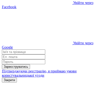
Увійти через
Facebook
Увійти через
Google
Зареєструватись
Підтверджуючи реєстрацію, я приймаю умови
користувальницької угоди
Закрити