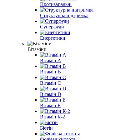
Протизапальні
Структурна підтримка
Суперфуди
Енергетики
Вітаміни
Вітамін A
Вітамін B
Вітамін С
Вітамін D
Вітамін E
Вітамін К-2
Біотін
Фолієва кислота