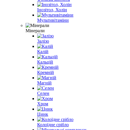
Інозітол, Холін
Мультивітаміни
Мінерали
Залізо
Калій
Кальцій
Кремній
Магній
Селен
Хром
Цинк
Колоїдне срібло