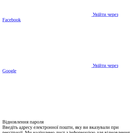
Увійти через
Facebook
Увійти через
Google
Відновлення пароля
Введіть адресу електронної пошти, яку ви вказували при
реєстрації. Ми надішлемо лист з інформацією для відновлення