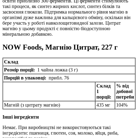
освіти приблизно 300 ферментів.
Ці ферменти стимулюють
такі процеси, як синтез жирних кислот, синтез білків та
засвоєння глюкози.
Підтримка нормального рівня магнію в
організмі дуже важлива для кальцієвого обміну, оскільки він
бере участь у роботі навколощитовидної залози.
Цитрат
магнію у цьому продукті є повністю біодоступною
мінеральною добавкою.
NOW Foods, Магнію Цитрат, 227 г
Склад
Розмір порції:
1 чайна ложка (3 г)
Порцій в упаковці:
прибл.
76
Склад
% від
1
добової
порції:
потреби
Магній (з цитрату магнію)
435 мг
104%
Інші інгредієнти
Немає.
При виробництві не використовуються такі
інгредієнти: пшениця, глютен, соя, молоко, яйця, риба,