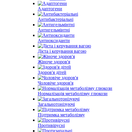
Адаптогени
Антибактеріальні
Антигельмінтні
Антиоксиданти
Дієта і керування вагою
Жіноче здоров'я
Здоров'я дітей
Чоловіче здоров'я
Нормалізація метаболізму глюкози
Загальнотонізуючі
Підтримка метаболізму
Противірусні