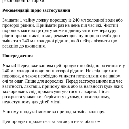
ракоподібні та горіхи.
Рекомендації щодо застосування
Змішати 1 чайну ложку порошку із 240 мл холодної води або
прозорої рідини.
Приймати раз на день під час їжі.
Чистий
порошок магнію цитрату може підвищувати температуру
рідин при контакті;
отже, рекомендовану порцію необхідно
змішати з 240 мл холодної рідини, щоб нейтралізувати цю
реакцію до вживання.
Попередження
Увага!
Перед вживанням цей продукт необхідно розчинити у
240 мл холодної води чи прозорої рідини.
Не слід вдихати
порошок, а також необхідно уникати потрапляння на шкіру,
очі та одяг.
Лише для дорослих.
Перед застосуванням під час
вагітності, лактації, прийому ліків або за наявності будь-яких
захворювань слід проконсультуватися з лікарем.
Після
розкриття упаковки зберігати у сухому, прохолодному,
недоступному для дітей місці.
У цьому продукті можлива природна зміна кольору.
Цей продукт продається за вагою, а не за обсягом.