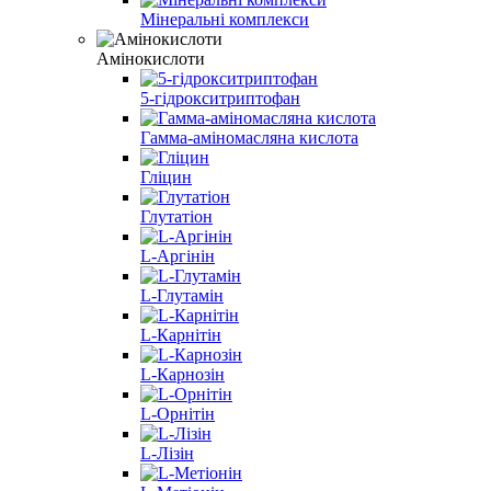
Мінеральні комплекси
Амінокислоти
5-гідрокситриптофан
Гамма-аміномасляна кислота
Гліцин
Глутатіон
L-Аргінін
L-Глутамін
L-Карнітін
L-Карнозін
L-Орнітін
L-Лізін