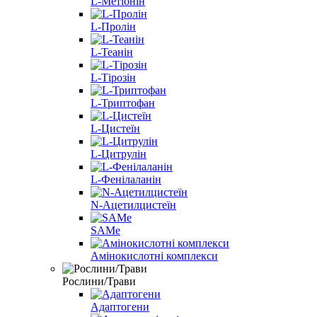
L-Метіонін
L-Пролін
L-Теанін
L-Тірозін
L-Триптофан
L-Цистеїн
L-Цитрулін
L-Фенілаланін
N-Ацетилцистеїн
SAMe
Амінокислотні комплекси
Рослини/Трави
Адаптогени