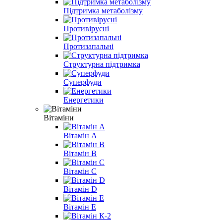
Підтримка метаболізму
Противірусні
Протизапальні
Структурна підтримка
Суперфуди
Енергетики
Вітаміни
Вітамін A
Вітамін B
Вітамін С
Вітамін D
Вітамін E