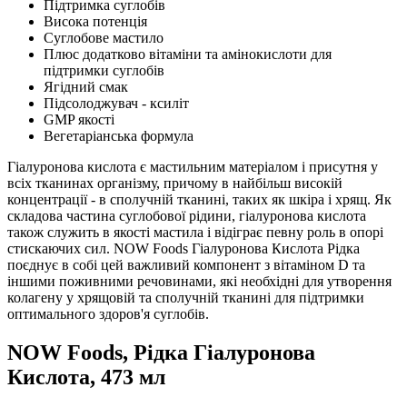
Підтримка суглобів
Висока потенція
Суглобове мастило
Плюс додатково вітаміни та амінокислоти для
підтримки суглобів
Ягідний смак
Підсолоджувач - ксиліт
GMP якості
Вегетаріанська формула
Гіалуронова кислота є мастильним матеріалом і присутня у
всіх тканинах організму, причому в найбільш високій
концентрації - в сполучній тканині, таких як шкіра і хрящ.
Як
складова частина суглобової рідини, гіалуронова кислота
також служить в якості мастила і відіграє певну роль в опорі
стискаючих сил.
NOW Foods Гіалуронова Кислота Рідка
поєднує в собі цей важливий компонент з вітаміном D та
іншими поживними речовинами, які необхідні для утворення
колагену у хрящовій та сполучній тканині для підтримки
оптимального здоров'я суглобів.
NOW Foods, Рідка Гіалуронова
Кислота, 473 мл