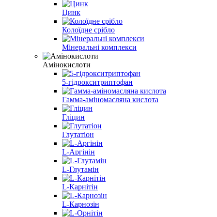
Цинк
Колоїдне срібло
Мінеральні комплекси
Амінокислоти
5-гідрокситриптофан
Гамма-аміномасляна кислота
Гліцин
Глутатіон
L-Аргінін
L-Глутамін
L-Карнітін
L-Карнозін