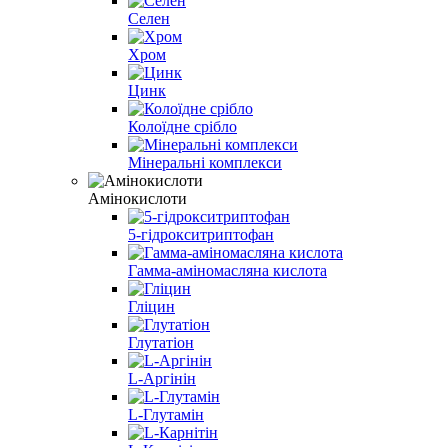
Селен
Хром
Цинк
Колоїдне срібло
Мінеральні комплекси
Амінокислоти
5-гідрокситриптофан
Гамма-аміномасляна кислота
Гліцин
Глутатіон
L-Аргінін
L-Глутамін