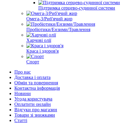
Підтримка серцево-судинної системи
Омега-3/Риб'ячий жир
Пробіотики/Ензими/Травлення
Харчові олії
Краса і здоров'я
Спорт
Про нас
Доставка і оплата
Обмін та повернення
Контактна інформація
Новини
Угода користувача
Оплатити онлайн
Відгуки про магазин
Товари зі знижками
Статті