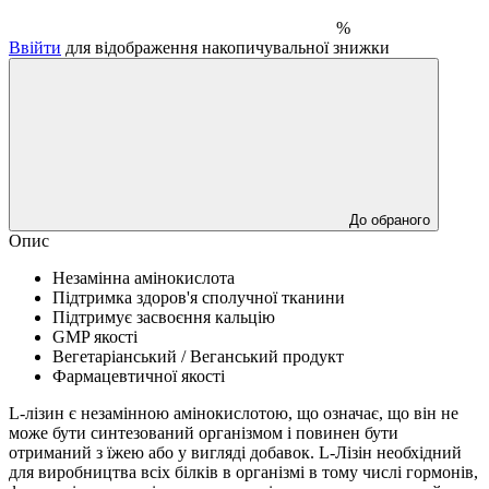
%
Ввійти
для відображення накопичувальної знижки
До обраного
Опис
Незамінна амінокислота
Підтримка здоров'я сполучної тканини
Підтримує засвоєння кальцію
GMP якості
Вегетаріанський / Веганський продукт
Фармацевтичної якості
L-лізин є незамінною амінокислотою, що означає, що він не
може бути синтезований організмом і повинен бути
отриманий з їжею або у вигляді добавок.
L-Лізін необхідний
для виробництва всіх білків в організмі в тому числі гормонів,