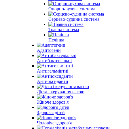
Опорно-рухова система
Серцево-судинна система
Травна система
Печінка
Адаптогени
Антибактеріальні
Антигельмінтні
Антиоксиданти
Дієта і керування вагою
Жіноче здоров'я
Здоров'я дітей
Чоловіче здоров'я