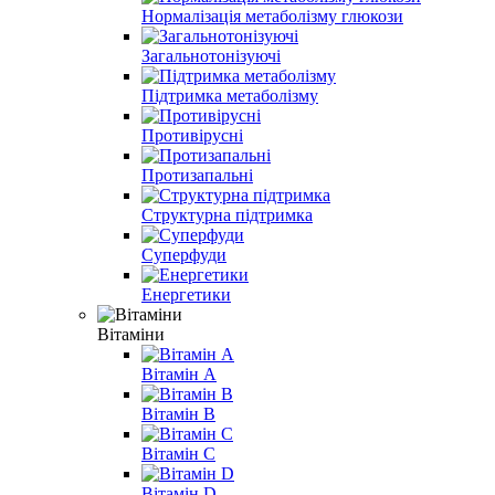
Нормалізація метаболізму глюкози
Загальнотонізуючі
Підтримка метаболізму
Противірусні
Протизапальні
Структурна підтримка
Суперфуди
Енергетики
Вітаміни
Вітамін A
Вітамін B
Вітамін С
Вітамін D