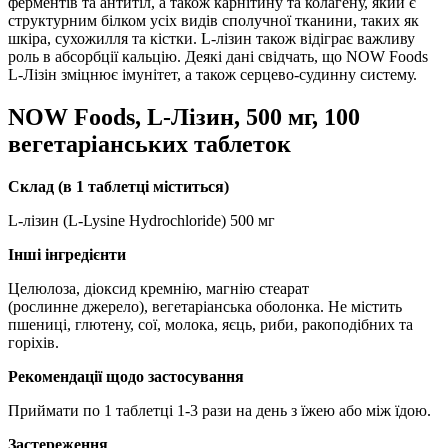
ферментів та антитіл, а також карнітину та колагену, який є
структурним білком усіх видів сполучної тканини, таких як
шкіра, сухожилля та кістки.
L-лізин також відіграє важливу
роль в абсорбції кальцію.
Деякі дані свідчать, що NOW Foods
L-Лізін зміцнює імунітет, а також серцево-судинну систему.
NOW Foods, L-Лізин, 500 мг, 100
вегетаріанських таблеток
Склад (в 1 таблетці міститься)
L-лізин (L-Lysine Hydrochloride) 500 мг
Інші інгредієнти
Целюлоза, діоксид кремнію, магнію стеарат
(рослинне джерело), ​​вегетаріанська оболонка.
Не містить
пшениці, глютену, сої, молока, яєць, риби, ракоподібних та
горіхів.
Рекомендації щодо застосування
Приймати по 1 таблетці 1-3 рази на день з їжею або між їдою.
Застереження