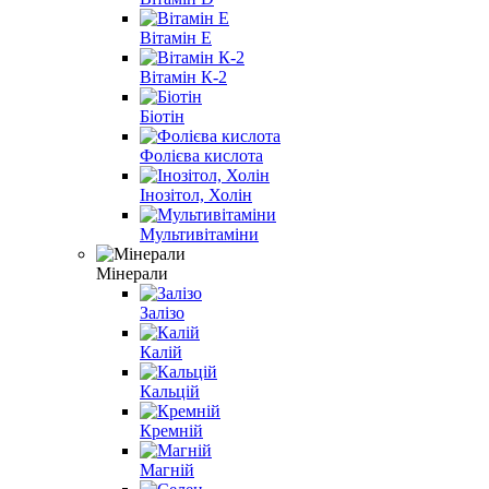
Вітамін E
Вітамін К-2
Біотін
Фолієва кислота
Інозітол, Холін
Мультивітаміни
Мінерали
Залізо
Калій
Кальцій
Кремній
Магній