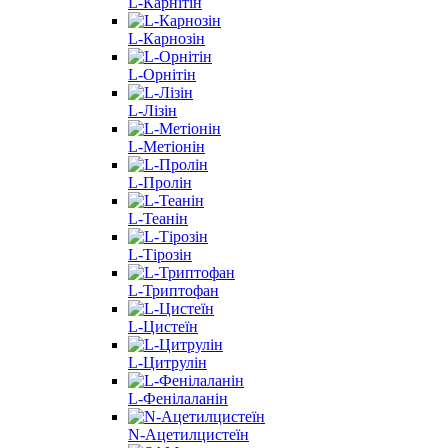
L-Карнітін
L-Карнозін
L-Орнітін
L-Лізін
L-Метіонін
L-Пролін
L-Теанін
L-Тірозін
L-Триптофан
L-Цистеїн
L-Цитрулін
L-Фенілаланін
N-Ацетилцистеїн