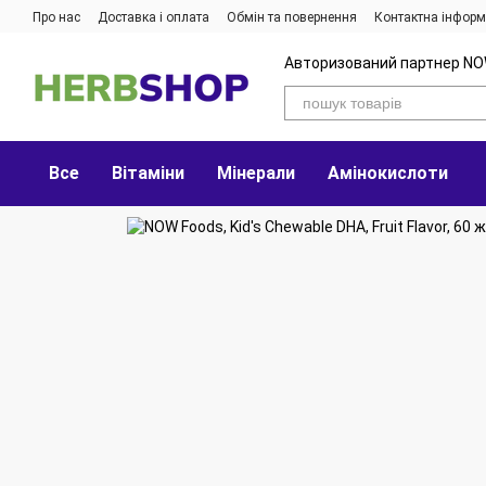
Перейти до основного контенту
Про нас
Доставка і оплата
Обмін та повернення
Контактна інформ
Авторизований партнер NO
Все
Вітаміни
Мінерали
Амінокислоти