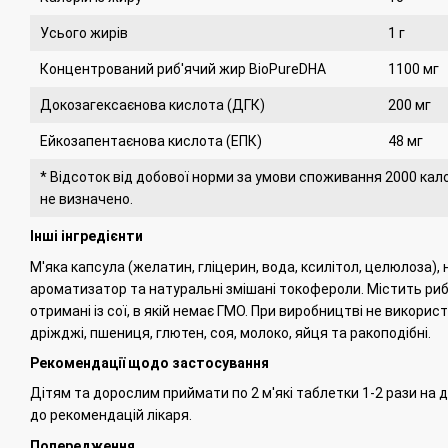
Усього жирів
1 г
Концентрований риб'ячий жир BioPureDHA
1100 мг
Докозагексаєнова кислота (ДГК)
200 мг
Ейкозапентаєнова кислота (ЕПК)
48 мг
* Відсоток від добової норми за умови споживання 2000 кало
не визначено.
Інші інгредієнти
М'яка капсула (желатин, гліцерин, вода, ксилітол, целюлоза)
ароматизатор та натуральні змішані токофероли.
Містить риб
отримані із сої, в якій немає ГМО.
При виробництві не використ
дріжджі, пшениця, глютен, соя, молоко, яйця та ракоподібні.
Рекомендації щодо застосування
Дітям та дорослим приймати по 2 м'які таблетки 1-2 рази на де
до рекомендацій лікаря.
Попередження