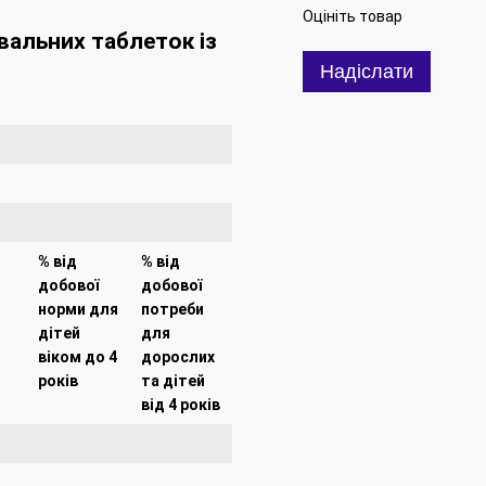
Оцініть товар
вальних таблеток із
Надіслати
% від
% від
добової
добової
норми для
потреби
дітей
для
віком до 4
дорослих
років
та дітей
від 4 років