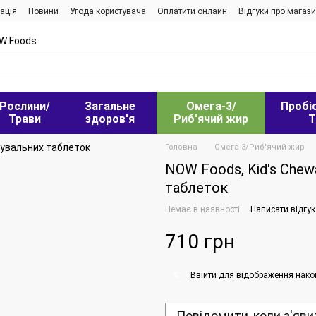
ація
Новини
Угода користувача
Оплатити онлайн
Відгуки про магаз
W Foods
Рослини/
Загальне
Омега-3/
Пробі
Трави
здоров'я
Риб'ячий жир
Т
Головна
Омега-3/Риб'ячий жир
NOW Foods, Kid's Chewa
таблеток
Немає в наявності
Написати відгук
710 грн
Ввійти
для відображення нако
%
Повідомити, коли з'яви