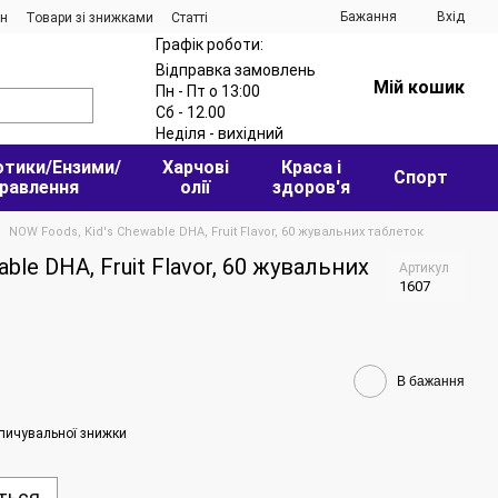
Бажання
Вхід
ин
Товари зі знижками
Статті
Графік роботи:
Відправка замовлень
Мій кошик
Пн - Пт о 13:00
Сб - 12.00
Неділя - вихідний
отики/Ензими/
Харчові
Краса і
Спорт
равлення
олії
здоров'я
NOW Foods, Kid's Chewable DHA, Fruit Flavor, 60 жувальних таблеток
ble DHA, Fruit Flavor, 60 жувальних
Артикул
1607
В бажання
пичувальної знижки
ться