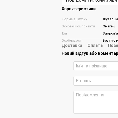
Характеристики
Форма выпуску
Жувальні
Основні компоненти
Омега-3
Дія
Здоров'я
Особливості
Без глюте
Доставка
Оплата
Пове
Новий відгук або комента