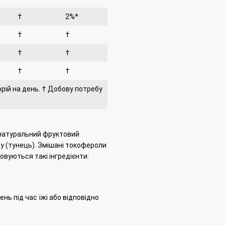
†
2%*
†
†
†
†
†
†
рій на день.
† Добову потребу
, натуральний фруктовий
у (тунець).
Змішані токофероли
овуються такі інгредієнти:
нь під час їжі або відповідно