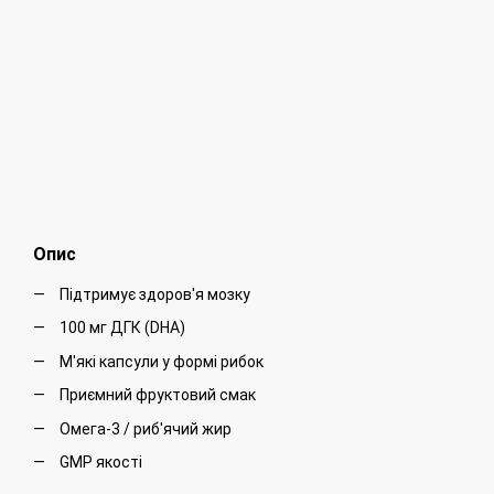
Опис
Підтримує здоров'я мозку
100 мг ДГК (DHA)
М'які капсули у формі рибок
Приємний фруктовий смак
Омега-3 / риб'ячий жир
GMP якості