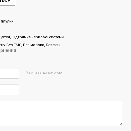
 пігулки
 дітей, Підтримка нервової системи
ну, Без ГМО, Без молока, Без яєць
рнення
р
Увійти за допомогою