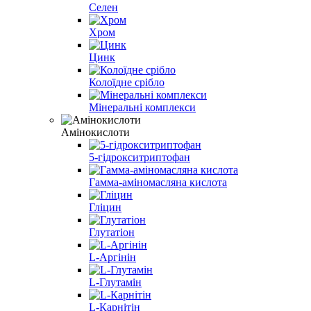
Селен
Хром
Цинк
Колоїдне срібло
Мінеральні комплекси
Амінокислоти
5-гідрокситриптофан
Гамма-аміномасляна кислота
Гліцин
Глутатіон
L-Аргінін
L-Глутамін
L-Карнітін