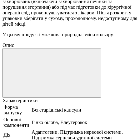
захворювань (включаючи захворювання печінки та
порушення згортання) або під час підготовки до хірургічної
операції слід проконсультуватися з лікарем.
Після розкриття
упаковки зберігати у сухому, прохолодному, недоступному для
дітей місці.
У цьому продукті можлива природна зміна кольору.
Опис
Характеристики
Форма
Вегетаріанські капсули
выпуску
Основні
Гінко білоба, Елеутерокок
компоненти
Адаптогени, Підтримка нервової системи,
Дія
Підтримка серцево-судинної системи