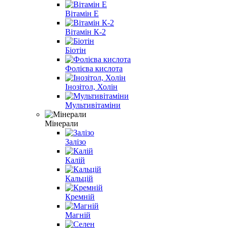
Вітамін E
Вітамін К-2
Біотін
Фолієва кислота
Інозітол, Холін
Мультивітаміни
Мінерали
Залізо
Калій
Кальцій
Кремній
Магній