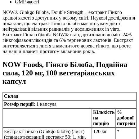
GMP якості
NOW® Ginkgo Biloba, Double Strength – екстракт Гінкго
кращої якості з доступних у всьому світі.
Наукові дослідження
показали, що екстракт Гінкго білоба має потужну дію з
нейтралізації вільних радикалів у дослідженнях in vitro.
Екстракт Гінкго білоба NOW® стандартизовано до мін.
24%
гінкгофлавонглікозидів та 6% терпенових лактонів.
Екстракт
виготовляється з листя знаменитого дерева гінкго, що росте
на нашій планеті протягом мільйонів років.
NOW Foods, Гінкго Білоба, Подвійна
сила, 120 мг, 100 вегетаріанських
капсул
Склад
Розмір порції:
1 капсула
Кількість
%
на
добової
порцію
потреби
Екстракт гінкго (Ginkgo biloba) (лист)
120 мг
*
(стандартизований екстракт 50: 1, мін.