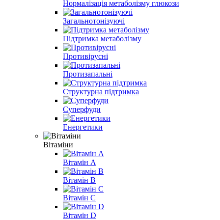
Нормалізація метаболізму глюкози
Загальнотонізуючі
Підтримка метаболізму
Противірусні
Протизапальні
Структурна підтримка
Суперфуди
Енергетики
Вітаміни
Вітамін A
Вітамін B
Вітамін С
Вітамін D