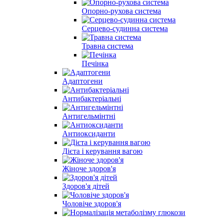
Опорно-рухова система
Серцево-судинна система
Травна система
Печінка
Адаптогени
Антибактеріальні
Антигельмінтні
Антиоксиданти
Дієта і керування вагою
Жіноче здоров'я
Здоров'я дітей
Чоловіче здоров'я