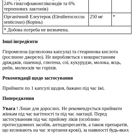
24% гінкгофлавонглікозидів та 6%
терпенових лактонів)
Органічний Елеутерок (Eleutherococcus
250 мг
*
senticosus) (Корінь)
* Добова потреба не визначена.
Інші інгредієнти
Гіпромелоза (целюлозна капсула) та стеаринова кислота
(рослинне джерело).
Не виробляється з використанням
дріжджів, пшениці, глютена, сої, кукурудзи, молока, яєць,
риби, молюсків чи горіхів.
Рекомендації щодо застосування
Приймати по 1 капсулі щодня, бажано під час їжі.
Попередження
Увага
!
Лише для дорослих.
Не рекомендується приймати
жінкам під час вагітності та під час лактації.
Перед
застосуванням під час прийому ліків (особливо
протисудомних засобів, антидепресантів, а також препаратів,
що впливають на час згортання крові), за наявності будь-яких