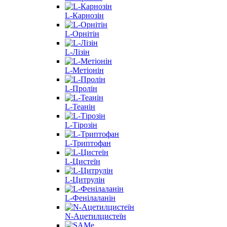
L-Карнозін
L-Орнітін
L-Лізін
L-Метіонін
L-Пролін
L-Теанін
L-Тірозін
L-Триптофан
L-Цистеїн
L-Цитрулін
L-Фенілаланін
N-Ацетилцистеїн