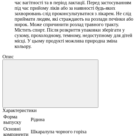
час вагітності та в період лактації.
Перед застосуванням
під час прийому ліків або за наявності будь-яких
захворювань слід проконсультуватися з лікарем.
Не слід
приймати людям, які страждають на розлади печінки або
нирок.
Може спричинити розлад травного тракту.
Містить спирт.
Після розкриття упаковки зберігати у
сухому, прохолодному, темному, недоступному для дітей
місці.
У цьому продукті можлива природна зміна
кольору.
Опис
Характеристики
Форма
Рідина
выпуску
Основні
Шкаралупа чорного горіха
компоненти