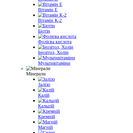
Вітамін E
Вітамін К-2
Біотін
Фолієва кислота
Інозітол, Холін
Мультивітаміни
Мінерали
Залізо
Калій
Кальцій
Кремній
Магній