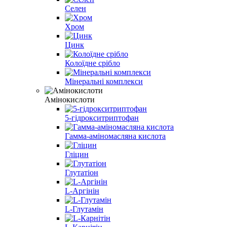
Селен
Хром
Цинк
Колоїдне срібло
Мінеральні комплекси
Амінокислоти
5-гідрокситриптофан
Гамма-аміномасляна кислота
Гліцин
Глутатіон
L-Аргінін
L-Глутамін