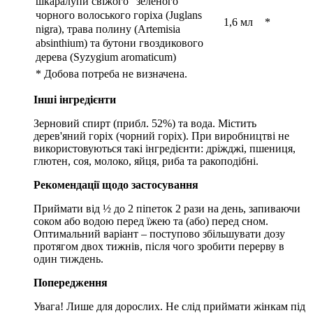
шкаралупи свіжого "зеленого"
чорного волоського горіха (Juglans
1,6 мл
*
nigra), трава полину (Artemisia
absinthium) та бутони гвоздикового
дерева (Syzygium aromaticum)
* Добова потреба не визначена.
Інші інгредієнти
Зерновий спирт (прибл. 52%) та вода.
Містить
дерев'яний горіх (чорний горіх).
При виробництві не
використовуються такі інгредієнти: дріжджі, пшениця,
глютен, соя, молоко, яйця, риба та ракоподібні.
Рекомендації щодо застосування
Приймати від ½ до 2 піпеток 2 рази на день, запиваючи
соком або водою перед їжею та (або) перед сном.
Оптимальний варіант – поступово збільшувати дозу
протягом двох тижнів, після чого зробити перерву в
один тиждень.
Попередження
Увага!
Лише для дорослих.
Не слід приймати жінкам під