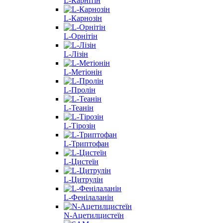
L-Карнітін
L-Карнозін
L-Орнітін
L-Лізін
L-Метіонін
L-Пролін
L-Теанін
L-Тірозін
L-Триптофан
L-Цистеїн
L-Цитрулін
L-Фенілаланін
N-Ацетилцистеїн