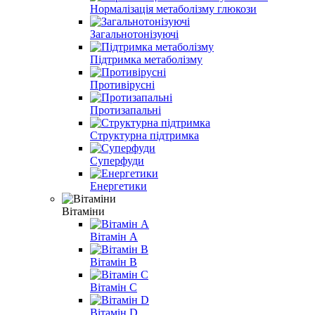
Нормалізація метаболізму глюкози
Загальнотонізуючі
Підтримка метаболізму
Противірусні
Протизапальні
Структурна підтримка
Суперфуди
Енергетики
Вітаміни
Вітамін A
Вітамін B
Вітамін С
Вітамін D