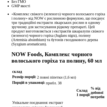
Без ГМО
GMP якості
«Комплекс свіжого (зеленого) чорного волоського горіха
і полину» від NOW є рослинною формулою, що поєднує
три традиційні екстракти лікарських рослин в одному
зручному для застосування рідкому препараті.
Цей
продукт виготовляється з екстрактів шкаралупи свіжого
(зеленого) чорного горіха (Juglans nigra), полину
(Artemisia absinthium) та бутонів гвоздикового дерева
(Syzgium aromaticum).
NOW Foods, Комплекс чорного
волоського горіха та полину, 60 мл
склад
Розмір порції:
2 повні піпетки (1,6 мл)
Порцій в упаковці:
прибл.
38
% від
Склад
добової
1 порції
потреби
Унікальне поєднання: екстракт