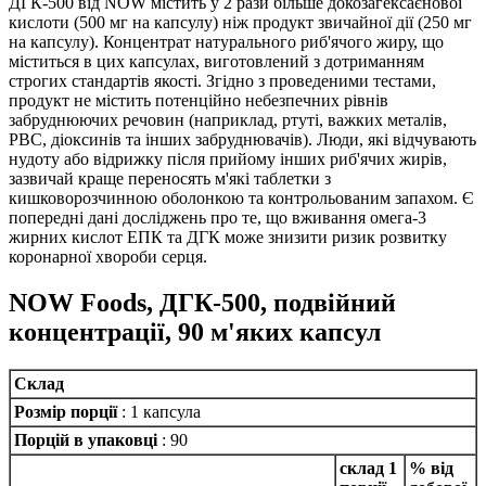
ДГК-500 від NOW містить у 2 рази більше докозагексаєнової
кислоти (500 мг на капсулу) ніж продукт звичайної дії (250 мг
на капсулу).
Концентрат натурального риб'ячого жиру, що
міститься в цих капсулах, виготовлений з дотриманням
строгих стандартів якості.
Згідно з проведеними тестами,
продукт не містить потенційно небезпечних рівнів
забруднюючих речовин (наприклад, ртуті, важких металів,
PBC, діоксинів та інших забруднювачів).
Люди, які відчувають
нудоту або відрижку після прийому інших риб'ячих жирів,
зазвичай краще переносять м'які таблетки з
кишковорозчинною оболонкою та контрольованим запахом.
Є
попередні дані досліджень про те, що вживання омега-3
жирних кислот ЕПК та ДГК може знизити ризик розвитку
коронарної хвороби серця.
NOW Foods, ДГК-500, подвійний
концентрації, 90 м'яких капсул
Склад
Розмір порції
: 1 капсула
Порцій в упаковці
: 90
склад 1
% від