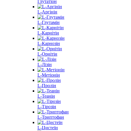
Глутатіон
L-Аргінін
L-Глутамін
L-Карнітін
L-Карнозін
L-Орнітін
L-Лізін
L-Метіонін
L-Пролін
L-Теанін
L-Тірозін
L-Триптофан
L-Цистеїн