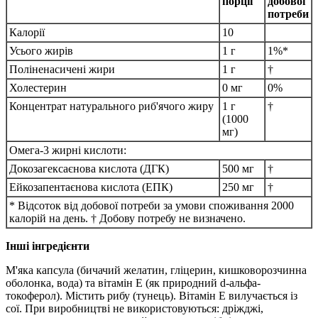
порції
добової
потреби
Калорії
10
Усього жирів
1 г
1%*
Поліненасичені жири
1 г
†
Холестерин
0 мг
0%
Концентрат натурального риб'ячого жиру
1 г
†
(1000
мг)
Омега-3 жирні кислоти:
Докозагексаєнова кислота (ДГК)
500 мг
†
Ейкозапентаєнова кислота (ЕПК)
250 мг
†
* Відсоток від добової потреби за умови споживання 2000
калорій на день.
† Добову потребу не визначено.
Інші інгредієнти
М'яка капсула (бичачий желатин, гліцерин, кишковорозчинна
оболонка, вода) та вітамін Е (як природний d-альфа-
токоферол).
Містить рибу (тунець).
Вітамін Е вилучається із
сої.
При виробництві не використовуються: дріжджі,