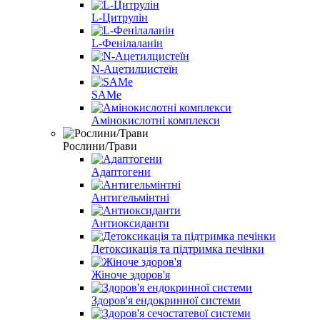
L-Цитрулін
L-Фенілаланін
N-Ацетилцистеїн
SAMe
Амінокислотні комплекси
Рослини/Трави
Адаптогени
Антигельмінтні
Антиоксиданти
Детоксикація та підтримка печінки
Жіноче здоров'я
Здоров'я ендокринної системи