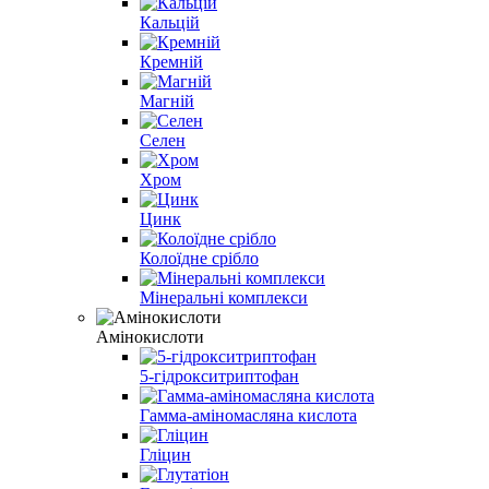
Кальцій
Кремній
Магній
Селен
Хром
Цинк
Колоїдне срібло
Мінеральні комплекси
Амінокислоти
5-гідрокситриптофан
Гамма-аміномасляна кислота
Гліцин