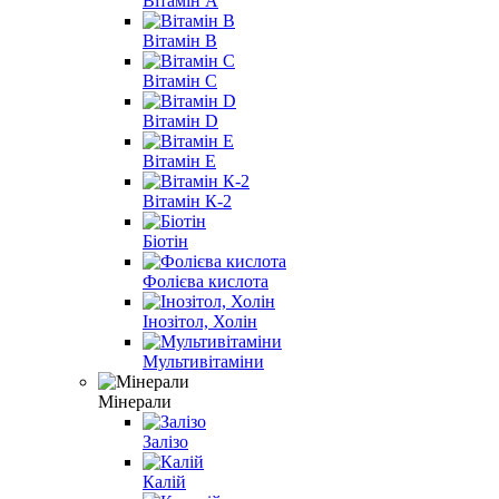
Вітамін A
Вітамін B
Вітамін С
Вітамін D
Вітамін E
Вітамін К-2
Біотін
Фолієва кислота
Інозітол, Холін
Мультивітаміни
Мінерали
Залізо
Калій