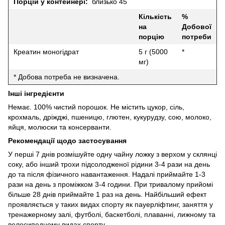
Порцій у контейнері:
близько 45
Кількість
%
на
Добової
порцію
потреби
Креатин моногідрат
5 г (5000
*
мг)
* Добова потреба не визначена.
Інші інгредієнти
Немає. 100% чистий порошок.
Не містить цукор, сіль,
крохмаль, дріжджі, пшеницю, глютен, кукурудзу, сою, молоко,
яйця, молюски та консерванти.
Рекомендації щодо застосування
У перші 7 днів розмішуйте одну чайну ложку з верхом у склянці
соку, або інший трохи підсолодженої рідини 3-4 рази на день
до та після фізичного навантаження.
Надалі приймайте 1-3
рази на день з проміжком 3-4 години.
При тривалому прийомі
більше 28 днів приймайте 1 раз на день.
Найбільший ефект
проявляється у таких видах спорту як пауерліфтинг, заняття у
тренажерному залі, футболі, баскетболі, плаванні, лижному та
велосипедному видах спорту.