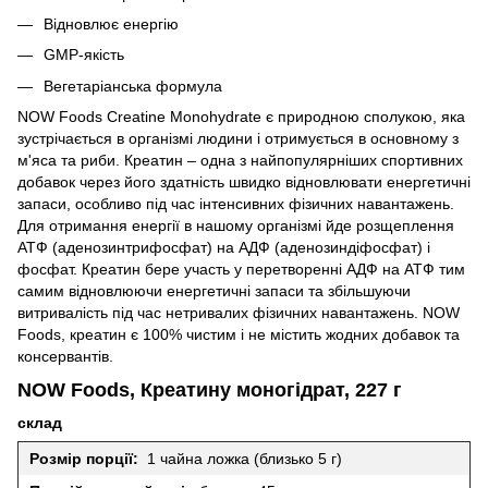
Відновлює енергію
GMP-якість
Вегетаріанська формула
NOW Foods Creatine Monohydrate є природною сполукою, яка
зустрічається в організмі людини і отримується в основному з
м'яса та риби.
Креатин – одна з найпопулярніших спортивних
добавок через його здатність швидко відновлювати енергетичні
запаси, особливо під час інтенсивних фізичних навантажень.
Для отримання енергії в нашому організмі йде розщеплення
АТФ (аденозинтрифосфат) на АДФ (аденозиндіфосфат) і
фосфат.
Креатин бере участь у перетворенні АДФ на АТФ тим
самим відновлюючи енергетичні запаси та збільшуючи
витривалість під час нетривалих фізичних навантажень.
NOW
Foods, креатин є 100% чистим і не містить жодних добавок та
консервантів.
NOW Foods, Креатину моногідрат, 227 г
склад
Розмір порції:
1 чайна ложка (близько 5 г)