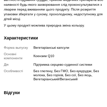
наявності будь-якого захворювання слід проконсультуватися з
лікарем перед вживанням цього продукту.
Після розкриття
упаковки зберігати у сухому, прохолодному, недоступному для
дітей місці.
У цьому продукті можлива природна зміна кольору.
Характеристики
Форма выпуску
Вегетаріанські капсули
Основні
Коензим Q10
компоненти
Дія
Підтримка серцево-судинної системи
Особливості
Без глютену, Без ГМО, Без кукурудзи, Без
молока, Без горіхів, Без сої, Без яєць,
Вегетаріанський/Веганський
Відгуки