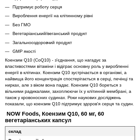
Підтримує роботу серця
Вироблення енергії на клітинному рівні
Без ГМО
Вегетаріанський/веганський продукт
Загальнооздоровчий продукт
GMP якості
Коензим Q10 (CoQ10) - з'єднання, що нагадує за
властивостями вітаміни і відіграє основну роль у виробленні
енергії в клітинах.
Коензим Q10 зустрічається в організмі, а
найвища його концентрація спостерігається в серці, печінці та
нирках, але з віком вона падає.
Коензим Q10 бореться з
вільними радикалами, захоплюючи їх у клітинній мембрані, а
також у кровоносних судинах.
Роки наукових досліджень
показали, що коензим Q10 підтримує здоров'я серця та судин.
NOW Foods, Коензим Q10, 60 мг, 60
вегетаріанських капсул
склад