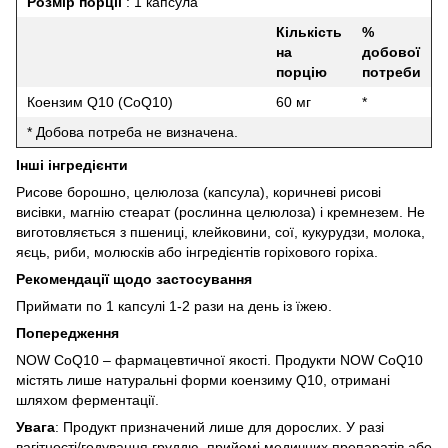
Розмір порції
: 1 капсула
Кількість
%
на
добової
порцію
потреби
Коензим Q10 (CoQ10)
60 мг
*
* Добова потреба не визначена.
Інші інгредієнти
Рисове борошно, целюлоза (капсула), коричневі рисові
висівки, магнію стеарат (рослинна целюлоза) і кремнезем.
Не
виготовляється з пшениці, клейковини, сої, кукурудзи, молока,
яєць, риби, молюсків або інгредієнтів горіхового горіха.
Рекомендації щодо застосування
Приймати по 1 капсулі 1-2 рази на день із їжею.
Попередження
NOW CoQ10 – фармацевтичної якості.
Продукти NOW CoQ10
містять лише натуральні форми коензиму Q10, отримані
шляхом ферментації.
Увага
: Продукт призначений лише для дорослих.
У разі
вагітності/годування груддю, прийомі медичних препаратів або