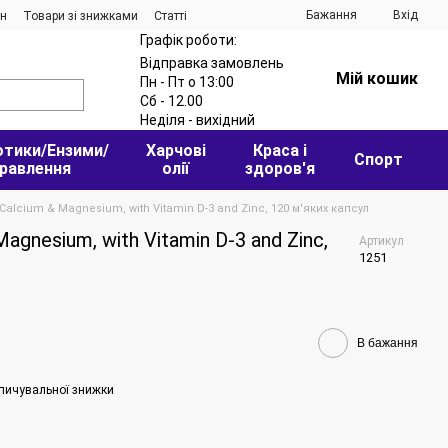
Бажання
Вхід
ин
Товари зі знижками
Статті
Графік роботи:
Відправка замовлень
Мій кошик
Пн - Пт о 13:00
Сб - 12.00
Неділя - вихідний
отики/Ензими/
Харчові
Краса і
Спорт
равлення
олії
здоров'я
Calcium & Magnesium, with Vitamin D-3 and Zinc, 120 м'яких капсул
agnesium, with Vitamin D-3 and Zinc,
Артикул
1251
В бажання
пичувальної знижки