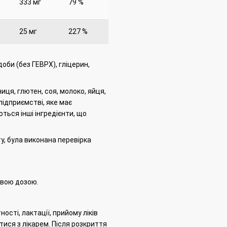
333 мг
79 %
25 мг
227 %
доби (без ГЕВРХ), гліцерин,
я, глютен, соя, молоко, яйця,
підприємстві, яке має
ться інші інгредієнти, що
у, була виконана перевірка
овою дозою.
ості, лактації, прийому ліків
тися з лікарем.
Після розкриття