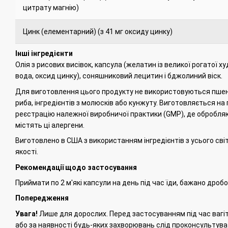
цитрату магнію)
Цинк (елементарний) (з 41 мг оксиду цинку)
Інші інгредієнти
Олія з рисових висівок, капсула (желатин із великої рогатої ху
вода, оксид цинку), соняшниковий лецитин і бджолиний віск.
Для виготовлення цього продукту не використовуються пшениц
риба, інгредієнтів з молюсків або кунжуту. Виготовляється на 
реєстрацію належної виробничої практики (GMP), де обробляю
містять ці алергени.
Виготовлено в США з використанням інгредієнтів з усього світ
якості.
Рекомендації щодо застосування
Приймати по 2 м'які капсули на день під час їди, бажано дроб
Попередження
Увага!
Лише для дорослих.
Перед застосуванням під час вагітн
або за наявності будь-яких захворювань слід проконсультува