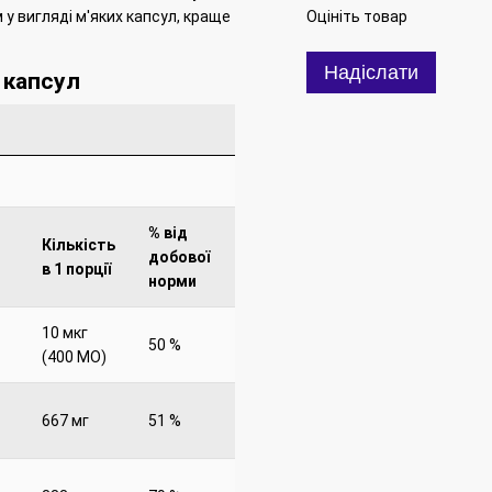
 у вигляді м'яких капсул, краще
Оцініть товар
Надіслати
 капсул
% від
Кількість
добової
в 1 порції
норми
10 мкг
50 %
(400 МО)
667 мг
51 %