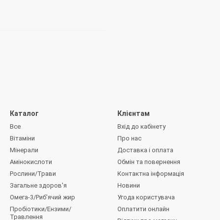
Каталог
Клієнтам
Все
Вхід до кабінету
Вітаміни
Про нас
Мінерали
Доставка і оплата
Амінокислоти
Обмін та повернення
Рослини/Трави
Контактна інформація
Загальне здоров'я
Новини
Омега-3/Риб'ячий жир
Угода користувача
Пробіотики/Ензими/
Оплатити онлайн
Травлення