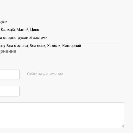
сули
, Кальцій, Магній, Цинк
а опорно-рухової системи
ену, Без молока, Без яєць, Халяль, Кошерний
рнення
р
Увійти за допомогою