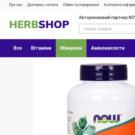
Перейти до основного контенту
Про нас
Доставка і оплата
Обмін та повернення
Контактна інформ
Авторизований партнер NO
Все
Вітаміни
Мінерали
Амінокислоти