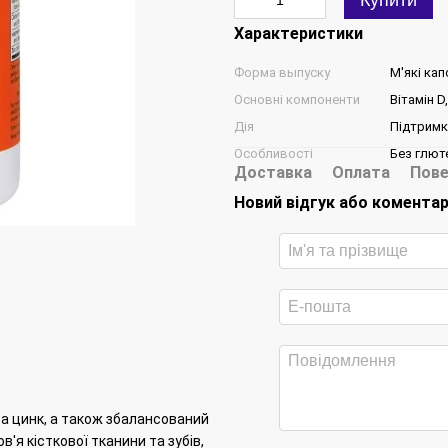
Купити
Характеристики
Форма выпуску
М'які кап
Основні компоненти
Вітамін D
Дія
Підтримк
Особливості
Без глют
Доставка
Оплата
Пове
Новий відгук або комента
 та цинк, а також збалансований
'я кісткової тканини та зубів,