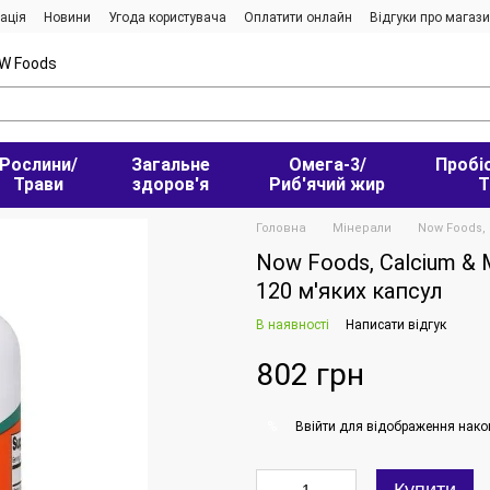
ація
Новини
Угода користувача
Оплатити онлайн
Відгуки про магаз
W Foods
Рослини/
Загальне
Омега-3/
Пробі
Трави
здоров'я
Риб'ячий жир
Т
Головна
Мінерали
Now Foods, 
Now Foods, Calcium & M
120 м'яких капсул
В наявності
Написати відгук
802 грн
Ввійти
для відображення нако
%