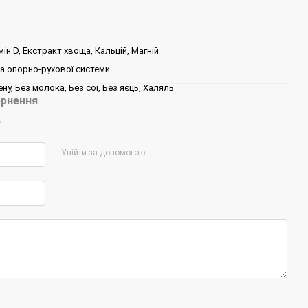
мін D, Екстракт хвоща, Кальцій, Магній
а опорно-рухової системи
ну, Без молока, Без сої, Без яєць, Халяль
рнення
р
Увійти за допомогою