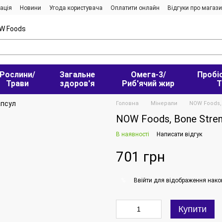
ація
Новини
Угода користувача
Оплатити онлайн
Відгуки про магаз
W Foods
Рослини/
Загальне
Омега-3/
Пробі
Трави
здоров'я
Риб'ячий жир
Т
Головна
Мінерали
NOW Foods, 
NOW Foods, Bone Stren
В наявності
Написати відгук
701 грн
Ввійти
для відображення нако
%
Купити