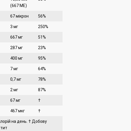
(667 ME)
67 мікрон
56%
3 мг
250%
667 мг
51%
287 мг
23%
400 мг
95%
7 мг
64%
0,7 мг
78%
2 мг
87%
67 мг
†
467 мкг
†
лорій на день.
† Добову
атит