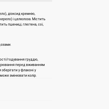
), ​​діоксид кремнію,
жерело) і целюлоза.
Містить
тить пшениці, глютена, сої,
дозами.
ності/годування груддю,
ворювання перед вживанням
 зберігати у флаконі у
може змінювати колір.