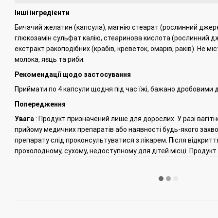
Інші інгредієнти
Бичачий желатин (капсула), магнію стеарат (рослинний джерело
глюкозамін сульфат калію, стеаринова кислота (рослинний д
екстракт ракоподібних (крабів, креветок, омарів, раків).
Не міс
молока, яєць та риби.
Рекомендації щодо застосування
Приймати по 4 капсули щодня під час їжі, бажано дробовими 
Попередження
Увага
: Продукт призначений лише для дорослих.
У разі вагіт
прийому медичних препаратів або наявності будь-якого зах
препарату слід проконсультуватися з лікарем.
Після відкриття
прохолодному, сухому, недоступному для дітей місці.
Продукт 