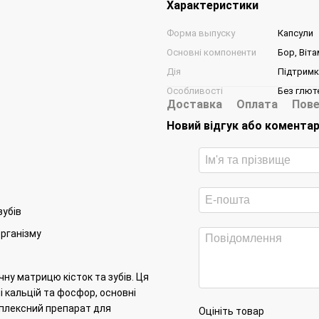
Характеристики
Форма выпуску
Капсули
Основні компоненти
Бор, Віта
Дія
Підтримк
Особливості
Без глюте
Доставка
Оплата
Пове
Новий відгук або комента
зубів
організму
ну матрицю кісток та зубів.
Ця
 кальцій та фосфор, основні
плексний препарат для
Оцініть товар