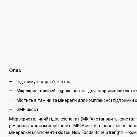
Опис
Підтримує здоров'я кісток
Мікрокристалічний гідроксіапатит для здорових кісток та 
Містить вітаміни та мінерали для комплексної підтримки 
GMP якості
Мікрокристалічний гідроксіапатит (МКГА) становить кристаліч
речовина надає їм жорсткості.
МКГА містить легко засвоювані
мінеральні компоненти кісток.
Now Foods Bone Strength
– ком