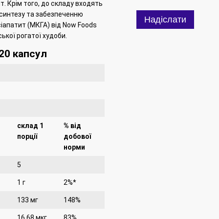
ит.
Крім того, до складу входять
ть синтезу та забезпеченню
Надіслати
іапатит (МКГА) від
Now Foods
ької рогатої худоби.
20 капсул
склад 1
% від
порції
добової
норми
5
1 г
2%*
133 мг
148%
16,68 мкг
83%