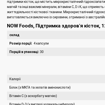
підтримки кісток, що містить мікрокристалічний гідроксіапат
магній та інші важливі мінерали, вітаміни C, D і K, що сприяю
життєдіяльності кісткової тканини.
Мікрокристалічний гідрокс
виготовляється виключно із сировини, отриманої з австралійс
NOW Foods, Підтримка здоров'я кісток, 1
склад
Розмір порції:
4 капсули
Порцій в упаковці:
30
Калорії
Білок (з МКГА та хелатів амінокислоти)
Вітамін C (з аскорбату магнію)
Вітамін D-3 (у вигляді холекальциферолу)