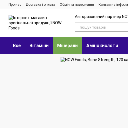
Перейти до основного контенту
Про нас
Доставка і оплата
Обмін та повернення
Контактна інформ
Авторизований партнер NO
Все
Вітаміни
Мінерали
Амінокислоти