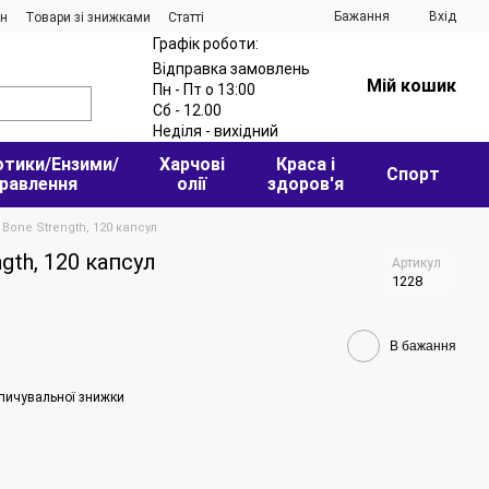
Бажання
Вхід
ин
Товари зі знижками
Статті
Графік роботи:
Відправка замовлень
Мій кошик
Пн - Пт о 13:00
Сб - 12.00
Неділя - вихідний
отики/Ензими/
Харчові
Краса і
Спорт
равлення
олії
здоров'я
Bone Strength, 120 капсул
gth, 120 капсул
Артикул
1228
В бажання
пичувальної знижки