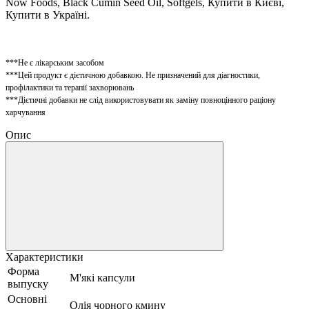
Now Foods, Black Cumin Seed Oil, Softgels, Купити в Києві,
Купити в Україні.
***Не є лікарським засобом
***Цей продукт є дієтичною добавкою. Не призначений для діагностики,
профілактики та терапії захворювань
***Дієтичні добавки не слід використовувати як заміну повноцінного раціону
харчування
Опис
Характеристики
Форма
М'які капсули
выпуску
Основні
Олія чорного кмину