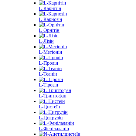
L-Карнітін
L-Карнозін
L-Орнітін
L-Лізін
L-Метіонін
L-Пролін
L-Теанін
L-Тірозін
L-Триптофан
L-Цистеїн
L-Цитрулін
L-Фенілаланін