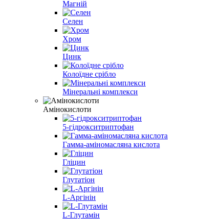
Магній
Селен
Хром
Цинк
Колоїдне срібло
Мінеральні комплекси
Амінокислоти
5-гідрокситриптофан
Гамма-аміномасляна кислота
Гліцин
Глутатіон
L-Аргінін
L-Глутамін