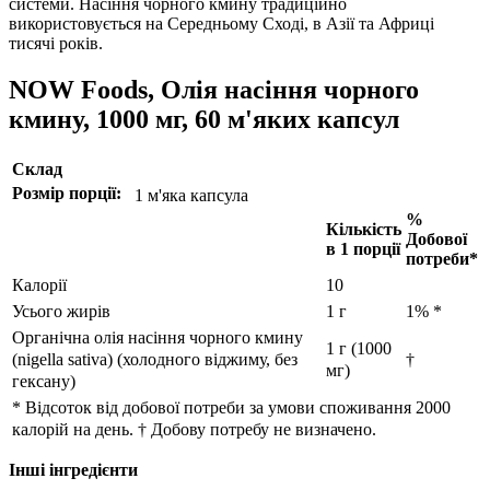
системи.
Насіння чорного кмину традиційно
використовується на Середньому Сході, в Азії та Африці
тисячі років.
NOW Foods, Олія насіння чорного
кмину, 1000 мг, 60 м'яких капсул
Cклад
Розмір порції:
1 м'яка капсула
%
Кількість
Добової
в 1 порції
потреби*
Калорії
10
Усього жирів
1 г
1% *
Органічна олія насіння чорного кмину
1 г (1000
(nigella sativa) (холодного віджиму, без
†
мг)
гексану)
* Відсоток від добової потреби за умови споживання 2000
калорій на день.
† Добову потребу не визначено.
Інші інгредієнти