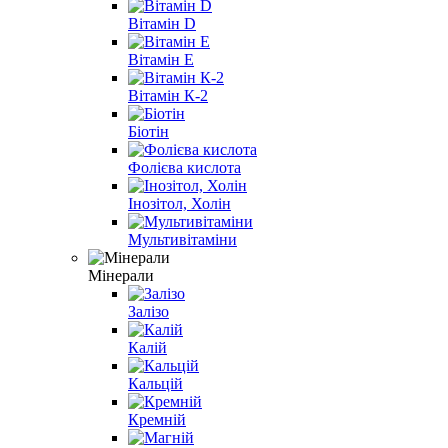
Вітамін D
Вітамін E
Вітамін К-2
Біотін
Фолієва кислота
Інозітол, Холін
Мультивітаміни
Мінерали
Залізо
Калій
Кальцій
Кремній