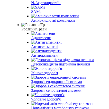
N-Ацетилцистеїн
SAMe
Амінокислотні комплекси
Рослини/Трави
Адаптогени
Антигельмінтні
Антиоксиданти
Детоксикація та підтримка печінки
Жіноче здоров'я
Здоров'я ендокринної системи
Здоров'я сечостатевої системи
Чоловіче здоров'я
Нормалізація метаболізму глюкози