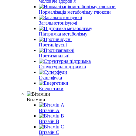
Чоловіче здоров'я
Нормалізація метаболізму глюкози
Загальнотонізуючі
Підтримка метаболізму
Противірусні
Протизапальні
Структурна підтримка
Суперфуди
Енергетики
Вітаміни
Вітамін A
Вітамін B
Вітамін С