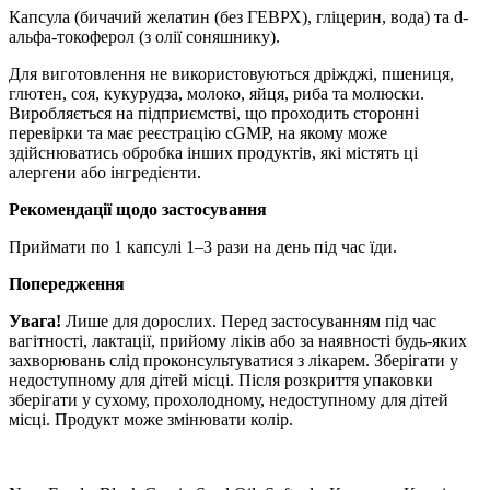
Капсула (бичачий желатин (без ГЕВРХ), гліцерин, вода) та d-
альфа-токоферол (з олії соняшнику).
Для виготовлення не використовуються дріжджі, пшениця,
глютен, соя, кукурудза, молоко, яйця, риба та молюски.
Виробляється на підприємстві, що проходить сторонні
перевірки та має реєстрацію cGMP, на якому може
здійснюватись обробка інших продуктів, які містять ці
алергени або інгредієнти.
Рекомендації щодо застосування
Приймати по 1 капсулі 1–3 рази на день під час їди.
Попередження
Увага!
Лише для дорослих.
Перед застосуванням під час
вагітності, лактації, прийому ліків або за наявності будь-яких
захворювань слід проконсультуватися з лікарем.
Зберігати у
недоступному для дітей місці.
Після розкриття упаковки
зберігати у сухому, прохолодному, недоступному для дітей
місці.
Продукт може змінювати колір.