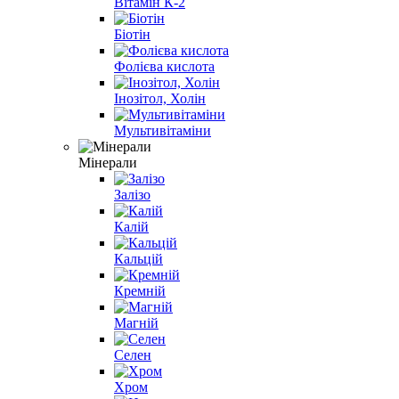
Вітамін К-2
Біотін
Фолієва кислота
Інозітол, Холін
Мультивітаміни
Мінерали
Залізо
Калій
Кальцій
Кремній
Магній
Селен
Хром