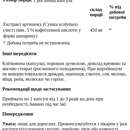
1 рослинна капсула
% від
склад
добової
порції
потреби
Екстракт артишоку (Cynara scolymus)
(лист) (мін. 5 % кофеїлхінної кислоти у
450 мг
*
формі цинарину)
* Добова потреба не встановлена.
Інші інгредієнти
Клітковина (капсула), порошок целюлози, діоксид кремнію та
магнію стеарат (рослинного походження).
При виробництві
не використовувалися дріжджі, пшениця, глютен, соя, молоко,
яйця, риба, молюски чи горіхи.
Рекомендації щодо застосування
Приймати по 1 капсулі від 1 до 3 разів на день при
необхідності, бажано під час їжі.
Попередження
Увага:
лише для дорослих.
Проконсультуйтеся з лікарем у разі
вагітності/годування груддю, прийому ліків або наявності