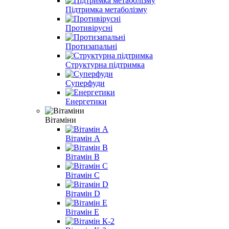
Підтримка метаболізму
Противірусні
Протизапальні
Структурна підтримка
Суперфуди
Енергетики
Вітаміни
Вітамін A
Вітамін B
Вітамін С
Вітамін D
Вітамін E