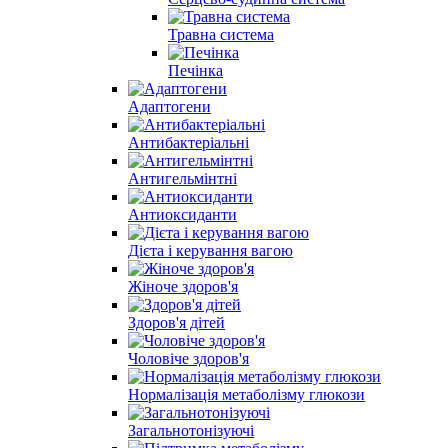
Травна система
Печінка
Адаптогени
Антибактеріальні
Антигельмінтні
Антиоксиданти
Дієта і керування вагою
Жіноче здоров'я
Здоров'я дітей
Чоловіче здоров'я
Нормалізація метаболізму глюкози
Загальнотонізуючі