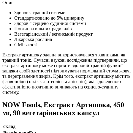
Опис
Здоров'я травної системи
Стандартизовано до 5% цинарину
Здоров'я серцево-судинної системи
Поглинач вільних радикалів
Вегетаріанський / веганський продукт
Лікарська рослина
GMP якості
Екстракт артишоку здавна використовувався травниками як
травний тонік.
Сучасні наукові дослідження підтвердили, що
екстракт артишоку може сприяти здоровій травній функції
завдяки своїй здатності підтримувати нормальний струм жовчі
та перетравлення жирів.
Крім того, екстракт артишоку містить
флавоноїди (такі як лютеолін та апігенін), які з доведеною
ефективністю позитивно впливають на серцево-судинну
систему.
NOW Foods, Екстракт Артишока, 450
мг, 90 вегетаріанських капсул
склад
Розмір порції: