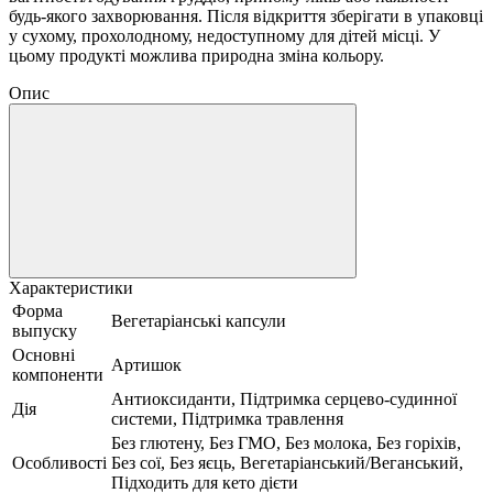
будь-якого захворювання.
Після відкриття зберігати в упаковці
у сухому, прохолодному, недоступному для дітей місці.
У
цьому продукті можлива природна зміна кольору.
Опис
Характеристики
Форма
Вегетаріанські капсули
выпуску
Основні
Артишок
компоненти
Антиоксиданти, Підтримка серцево-судинної
Дія
системи, Підтримка травлення
Без глютену, Без ГМО, Без молока, Без горіхів,
Особливості
Без сої, Без яєць, Вегетаріанський/Веганський,
Підходить для кето дієти