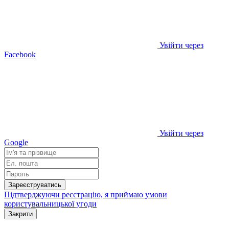
Увійти через
Facebook
Увійти через
Google
Зареєструватись
Підтверджуючи реєстрацію, я приймаю умови
користувальницької угоди
Закрити