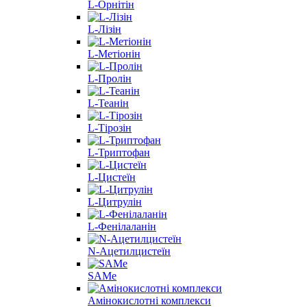
L-Орнітін
L-Лізін
L-Метіонін
L-Пролін
L-Теанін
L-Тірозін
L-Триптофан
L-Цистеїн
L-Цитрулін
L-Фенілаланін
N-Ацетилцистеїн
SAMe
Амінокислотні комплекси