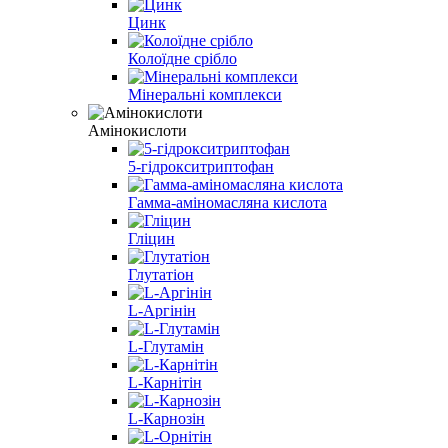
Цинк
Колоїдне срібло
Мінеральні комплекси
Амінокислоти
5-гідрокситриптофан
Гамма-аміномасляна кислота
Гліцин
Глутатіон
L-Аргінін
L-Глутамін
L-Карнітін
L-Карнозін