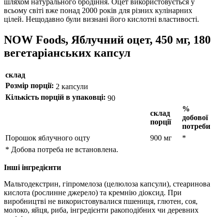
шляхом натурального бродіння.
Оцет використовується у
всьому світі вже понад 2000 років для різних кулінарних
цілей.
Нещодавно були визнані його кислотні властивості.
NOW Foods, Яблучний оцет, 450 мг, 180
вегетаріанських капсул
склад
Розмір порції:
2 капсули
Кількість порцій в упаковці:
90
%
склад
добової
порції
потреби
Порошок яблучного оцту
900 мг
*
* Добова потреба не встановлена.
Інші інгредієнти
Мальтодекстрин, гіпромелоза (целюлоза капсули), стеаринова
кислота (рослинне джерело) та кремнію діоксид.
При
виробництві не використовувалися пшениця, глютен, соя,
молоко, яйця, риба, інгредієнти ракоподібних чи деревних