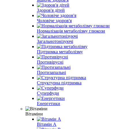
Здоров'я дітей
Чоловіче здоров'я
Нормалізація метаболізму глюкози
Загальнотонізуючі
Підтримка метаболізму
Противірусні
Протизапальні
Структурна підтримка
Суперфуди
Енергетики
Вітаміни
Вітамін A