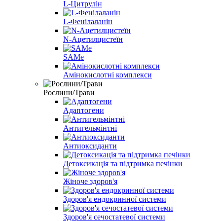
L-Цитрулін
L-Фенілаланін
N-Ацетилцистеїн
SAMe
Амінокислотні комплекси
Рослини/Трави
Адаптогени
Антигельмінтні
Антиоксиданти
Детоксикація та підтримка печінки
Жіноче здоров'я
Здоров'я ендокринної системи
Здоров'я сечостатевої системи