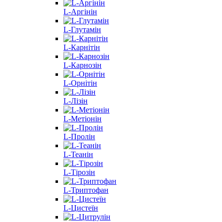
L-Аргінін
L-Глутамін
L-Карнітін
L-Карнозін
L-Орнітін
L-Лізін
L-Метіонін
L-Пролін
L-Теанін
L-Тірозін
L-Триптофан
L-Цистеїн