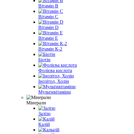
Вітамін B
Вітамін С
Вітамін D
Вітамін E
Вітамін К-2
Біотін
Фолієва кислота
Інозітол, Холін
Мультивітаміни
Мінерали
Залізо
Калій