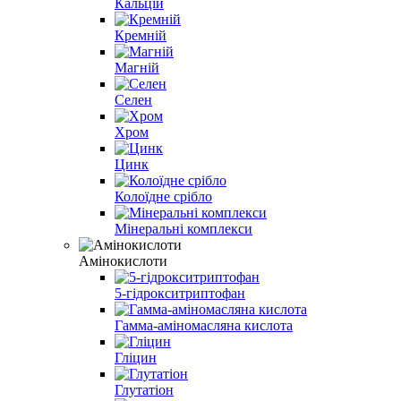
Кальцій
Кремній
Магній
Селен
Хром
Цинк
Колоїдне срібло
Мінеральні комплекси
Амінокислоти
5-гідрокситриптофан
Гамма-аміномасляна кислота
Гліцин
Глутатіон