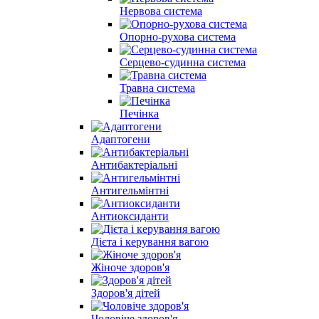
Нервова система
Опорно-рухова система
Серцево-судинна система
Травна система
Печінка
Адаптогени
Антибактеріальні
Антигельмінтні
Антиоксиданти
Дієта і керування вагою
Жіноче здоров'я
Здоров'я дітей
Чоловіче здоров'я