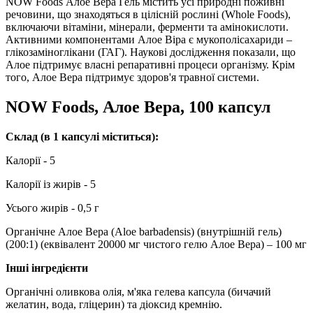
NOW Foods Алое Вера Гель містить усі природні поживні
речовини, що знаходяться в цілісній рослині (Whole Foods),
включаючи вітаміни, мінерали, ферменти та амінокислоти.
Активними компонентами Алое Віра є мукополісахариди –
глікозаміноглікани (ГАГ).
Наукові дослідження показали, що
Алое підтримує власні репаративні процеси організму.
Крім
того, Алое Вера підтримує здоров'я травної системи.
NOW Foods, Алое Вера, 100 капсул
Склад (в 1 капсулі міститься):
Калорії - 5
Калорії із жирів - 5
Усього жирів - 0,5 г
Органічне Алое Вера (Aloe barbadensis) (внутрішній гель)
(200:1) (еквівалент 20000 мг чистого гелю Алое Вера) – 100 мг
Інші інгредієнти
Органічні оливкова олія, м'яка гелева капсула (бичачий
желатин, вода, гліцерин) та діоксид кремнію.