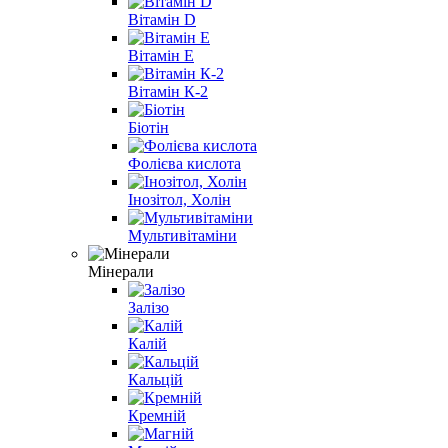
Вітамін D
Вітамін E
Вітамін К-2
Біотін
Фолієва кислота
Інозітол, Холін
Мультивітаміни
Мінерали
Залізо
Калій
Кальцій
Кремній