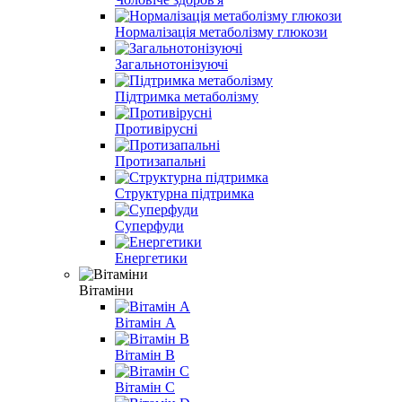
Нормалізація метаболізму глюкози
Загальнотонізуючі
Підтримка метаболізму
Противірусні
Протизапальні
Структурна підтримка
Суперфуди
Енергетики
Вітаміни
Вітамін A
Вітамін B
Вітамін С