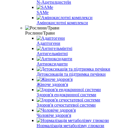
N-Ацетилцистеїн
SAMe
Амінокислотні комплекси
Рослини/Трави
Адаптогени
Антигельмінтні
Антиоксиданти
Детоксикація та підтримка печінки
Жіноче здоров'я
Здоров'я ендокринної системи
Здоров'я сечостатевої системи
Чоловіче здоров'я
Нормалізація метаболізму глюкози