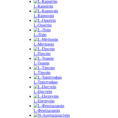
L-Карнітін
L-Карнозін
L-Орнітін
L-Лізін
L-Метіонін
L-Пролін
L-Теанін
L-Тірозін
L-Триптофан
L-Цистеїн
L-Цитрулін
L-Фенілаланін