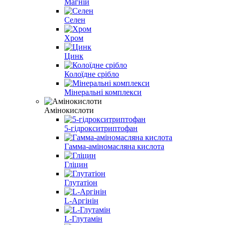
Магній
Селен
Хром
Цинк
Колоїдне срібло
Мінеральні комплекси
Амінокислоти
5-гідрокситриптофан
Гамма-аміномасляна кислота
Гліцин
Глутатіон
L-Аргінін
L-Глутамін