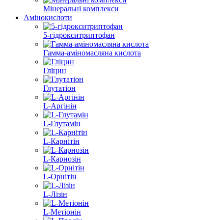
Мінеральні комплекси
Амінокислоти
5-гідрокситриптофан
Гамма-аміномасляна кислота
Гліцин
Глутатіон
L-Аргінін
L-Глутамін
L-Карнітін
L-Карнозін
L-Орнітін
L-Лізін
L-Метіонін