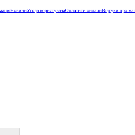
мація
Новини
Угода користувача
Оплатити онлайн
Відгуки про ма