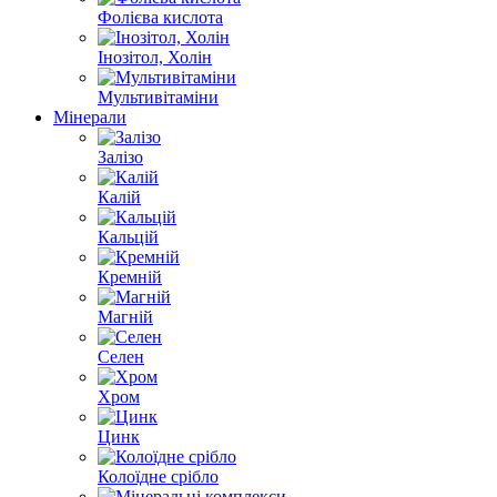
Фолієва кислота
Інозітол, Холін
Мультивітаміни
Мінерали
Залізо
Калій
Кальцій
Кремній
Магній
Селен
Хром
Цинк
Колоїдне срібло