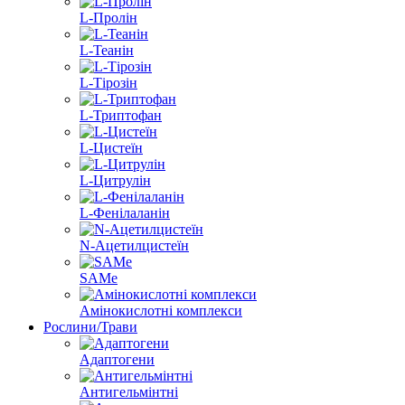
L-Пролін
L-Теанін
L-Тірозін
L-Триптофан
L-Цистеїн
L-Цитрулін
L-Фенілаланін
N-Ацетилцистеїн
SAMe
Амінокислотні комплекси
Рослини/Трави
Адаптогени
Антигельмінтні