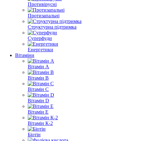
Противірусні
Протизапальні
Структурна підтримка
Суперфуди
Енергетики
Вітаміни
Вітамін A
Вітамін B
Вітамін С
Вітамін D
Вітамін E
Вітамін К-2
Біотін