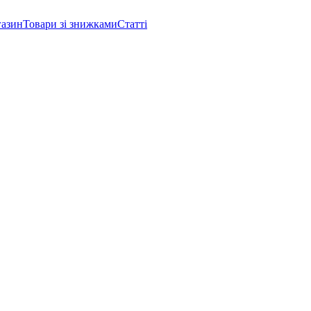
газин
Товари зі знижками
Статті