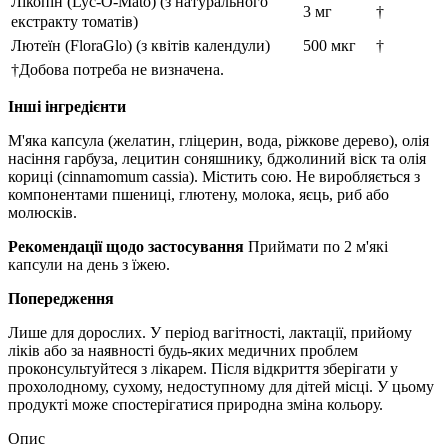
Лікопін (Lyc-O-Mato) (з натурального
3 мг
†
екстракту томатів)
Лютеїн (FloraGlo) (з квітів календули)
500 мкг
†
†Добова потреба не визначена.
Інші інгредієнти
М'яка капсула (желатин, гліцерин, вода, ріжкове дерево), олія
насіння гарбуза, лецитин соняшнику, бджолиний віск та олія
кориці (cinnamomum cassia).
Містить сою.
Не виробляється з
компонентами пшениці, глютену, молока, яєць, риб або
молюсків.
Рекомендації щодо застосування
Приймати по 2 м'які
капсули на день з їжею.
Попередження
Лише для дорослих.
У період вагітності, лактації, прийому
ліків або за наявності будь-яких медичних проблем
проконсультуйтеся з лікарем. Після відкриття зберігати у
прохолодному, сухому, недоступному для дітей місці. У цьому
продукті може спостерігатися природна зміна кольору.
Опис