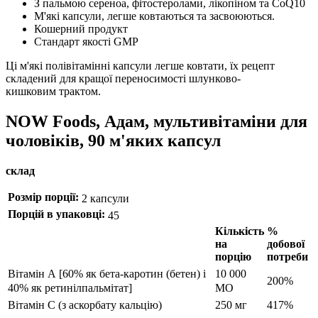
З пальмою сереноа, фітостеролами, лікопіном та CoQ10
М'які капсули, легше ковтаються та засвоюються.
Кошерний продукт
Стандарт якості GMP
Ці м'які полівітамінні капсули легше ковтати, їх рецепт
складений для кращої переносимості шлунково-
кишковим трактом.
NOW Foods, Адам, мультивітаміни для
чоловіків, 90 м'яких капсул
склад
Розмір порції:
2 капсули
Порцій в упаковці:
45
Кількість
%
на
добової
порцію
потреби
Вітамін А [60% як бета-каротин (бетен) і
10 000
200%
40% як ретинілпальмітат]
МО
Вітамін С (з аскорбату кальцію)
250 мг
417%