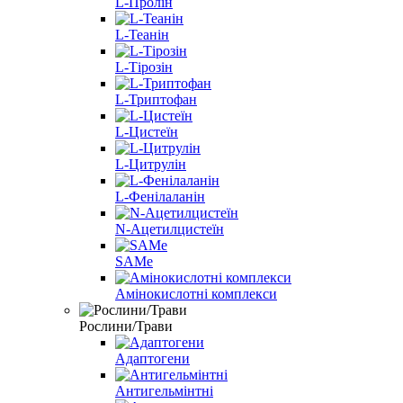
L-Пролін
L-Теанін
L-Тірозін
L-Триптофан
L-Цистеїн
L-Цитрулін
L-Фенілаланін
N-Ацетилцистеїн
SAMe
Амінокислотні комплекси
Рослини/Трави
Адаптогени
Антигельмінтні