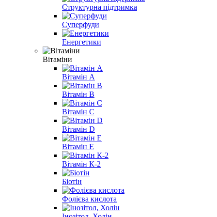
Структурна підтримка
Суперфуди
Енергетики
Вітаміни
Вітамін A
Вітамін B
Вітамін С
Вітамін D
Вітамін E
Вітамін К-2
Біотін
Фолієва кислота
Інозітол, Холін