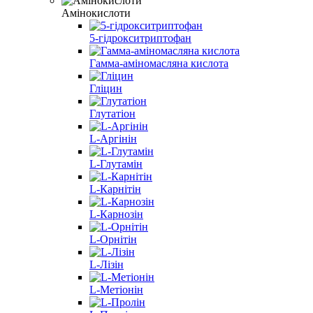
Амінокислоти
5-гідрокситриптофан
Гамма-аміномасляна кислота
Гліцин
Глутатіон
L-Аргінін
L-Глутамін
L-Карнітін
L-Карнозін
L-Орнітін
L-Лізін
L-Метіонін