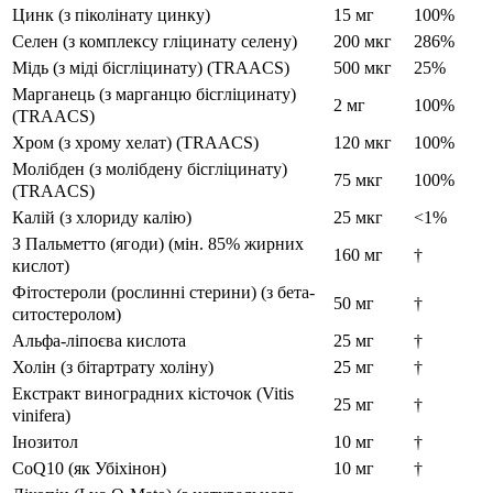
Цинк (з піколінату цинку)
15 мг
100%
Селен (з комплексу гліцинату селену)
200 мкг
286%
Мідь (з міді бісгліцинату) (TRAACS)
500 мкг
25%
Марганець (з марганцю бісгліцинату)
2 мг
100%
(TRAACS)
Хром (з хрому хелат) (TRAACS)
120 мкг
100%
Молібден (з молібдену бісгліцинату)
75 мкг
100%
(TRAACS)
Калій (з хлориду калію)
25 мкг
<1%
З Пальметто (ягоди) (мін. 85% жирних
160 мг
†
кислот)
Фітостероли (рослинні стерини) (з бета-
50 мг
†
ситостеролом)
Альфа-ліпоєва кислота
25 мг
†
Холін (з бітартрату холіну)
25 мг
†
Екстракт виноградних кісточок (Vitis
25 мг
†
vinifera)
Інозитол
10 мг
†
CoQ10 (як Убіхінон)
10 мг
†