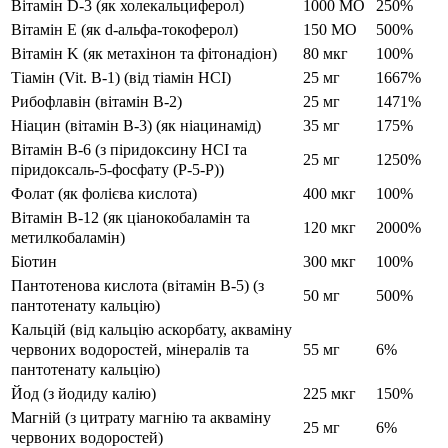
Вітамін D-3 (як холекальциферол)
1000 МО
250%
Вітамін Е (як d-альфа-токоферол)
150 МО
500%
Вітамін K (як метахінон та фітонадіон)
80 мкг
100%
Тіамін (Vit. B-1) (від тіамін HCI)
25 мг
1667%
Рибофлавін (вітамін B-2)
25 мг
1471%
Ніацин (вітамін B-3) (як ніацинамід)
35 мг
175%
Вітамін B-6 (з піридоксину HCI та
25 мг
1250%
піридоксаль-5-фосфату (P-5-P))
Фолат (як фолієва кислота)
400 мкг
100%
Вітамін В-12 (як ціанокобаламін та
120 мкг
2000%
метилкобаламін)
Біотин
300 мкг
100%
Пантотенова кислота (вітамін B-5) (з
50 мг
500%
пантотенату кальцію)
Кальцій (від кальцію аскорбату, акваміну
червоних водоростей, мінералів та
55 мг
6%
пантотенату кальцію)
Йод (з йодиду калію)
225 мкг
150%
Магній (з цитрату магнію та акваміну
25 мг
6%
червоних водоростей)