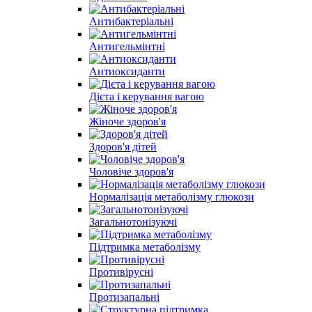
Антибактеріальні
Антигельмінтні
Антиоксиданти
Дієта і керування вагою
Жіноче здоров'я
Здоров'я дітей
Чоловіче здоров'я
Нормалізація метаболізму глюкози
Загальнотонізуючі
Підтримка метаболізму
Противірусні
Протизапальні