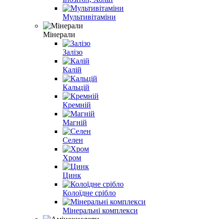
Мультивітаміни
Мінерали
Залізо
Калій
Кальцій
Кремній
Магній
Селен
Хром
Цинк
Колоїдне срібло
Мінеральні комплекси